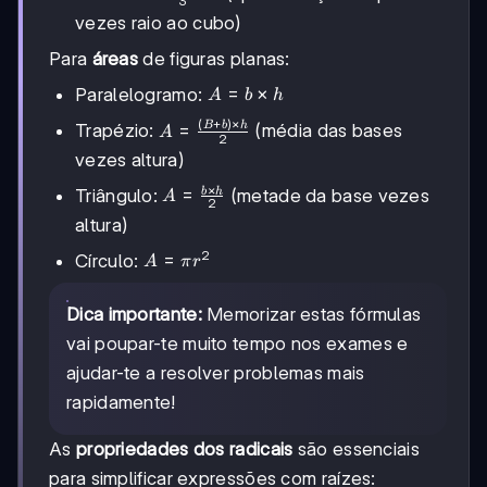
3
\frac{4}
vezes raio ao cubo)
{3} \pi
r^3
Para
áreas
de figuras planas:
A = b
=
×
Paralelogramo:
A
b
h
\times
(
+
)
×
B
b
h
A =
Trapézio:
=
(média das bases
A
h
2
\frac{(B+b)
vezes altura)
\times h}
×
{2}
A =
=
b
h
Triângulo:
(metade da base vezes
A
2
\frac{b
altura)
\times
2
A
h}{2}
=
Círculo:
A
π
r
=
\pi
Dica importante:
Memorizar estas fórmulas
r^2
vai poupar-te muito tempo nos exames e
ajudar-te a resolver problemas mais
rapidamente!
As
propriedades dos radicais
são essenciais
para simplificar expressões com raízes: