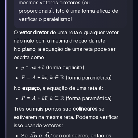
mesmos vetores diretores (ou
proporcionais). Isto é uma forma eficaz de
verificar o paralelismo!
O
vetor diretor
de uma reta é qualquer vetor
não nulo com a mesma direção da reta.
No
plano
, a equação de uma reta pode ser
escrita como:
y
=
+
(forma explícita)
y
a
x
b
=
P = A +
R
=
+
,
∈
(forma paramétrica)
P
A
k
v
k
ax
k\vec{v}, k
+
No
espaço
, a equação de uma reta é:
\in
b
\mathbb{R}
P = A +
R
=
+
,
∈
(forma paramétrica)
P
A
k
v
k
k\vec{v}, k
Três ou mais pontos são
colineares
se
\in
\mathbb{R}
estiverem na mesma reta. Podemos verificar
isso usando vetores:
\vec{AB}
\vec{AC}
Se
e
são colineares, então os
A
B
A
C