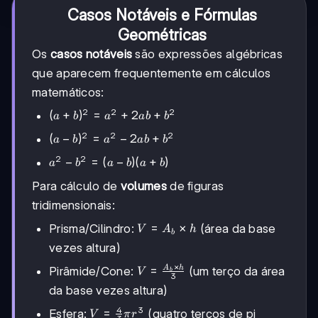
Casos Notáveis e Fórmulas
Geométricas
Os
casos notáveis
são expressões algébricas
que aparecem frequentemente em cálculos
matemáticos:
2
2
2
(a+b)^2
(
+
)
=
+
2
+
a
b
a
ab
b
= a^2 +
2
2
2
(a-
(
−
)
=
−
2
+
a
b
a
ab
b
2ab +
b)^2
b^2
2
2
a^2 -
−
=
(
−
)
(
+
)
a
b
a
b
a
b
=
b^2
a^2
Para cálculo de
volumes
de figuras
= (a-
-
b)
tridimensionais:
2ab
(a+b)
+
V =
=
×
Prisma/Cilindro:
(área da base
V
A
h
b
b^2
A_b
vezes altura)
\times
×
A
h
V =
h
=
Pirâmide/Cone:
(um terço da área
V
b
3
\frac{A_b
da base vezes altura)
\times h}
4
3
V =
=
{3}
Esfera:
(quatro terços de pi
V
π
r