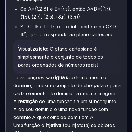
Se A={1,2,3} e B={r,s}, então A×B={(1,r),
(1,s), (2,r), (2,s), (3,r), (3,s)}
Se C=ℝ e D=ℝ, o produto cartesiano C×D é
ℝ², que corresponde ao plano cartesiano
Visualiza isto:
O plano cartesiano é
simplesmente o conjunto de todos os
pares ordenados de números reais!
Duas funções são
iguais
se têm o mesmo
domínio, o mesmo conjunto de chegada e, para
cada elemento do domínio, a mesma imagem.
A
restrição
de uma função f a um subconjunto
A do seu domínio é uma nova função com
domínio A que coincide com f em A.
Uma função é
injetiva
(ou injetora) se objetos