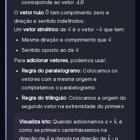
\vec{AB}
corresponde ao vetor
A
B
\vec{0}
0
O
vetor nulo
tem comprimento zero e
direção e sentido indefinidos.
\vec{u}
-
−
Um
vetor simétrico
de
é o vetor
que tem:
u
u
\vec{u}
\vec{u}
Mesma direção e comprimento que
u
\vec{u}
Sentido oposto ao de
u
Para
adicionar vetores
, podemos usar:
Regra do paralelogramo
: Colocamos os
vetores com a mesma origem e
completamos o paralelogramo
Regra do triângulo
: Colocamos a origem do
segundo vetor na extremidade do primeiro
\vec{a}
+
Visualiza isto:
Quando adicionamos
, é
a
b
+
como se primeiro caminhássemos na
\vec{b}
\vec{b}
\vec{a}
direção de
e depois na direção de
- o
a
b