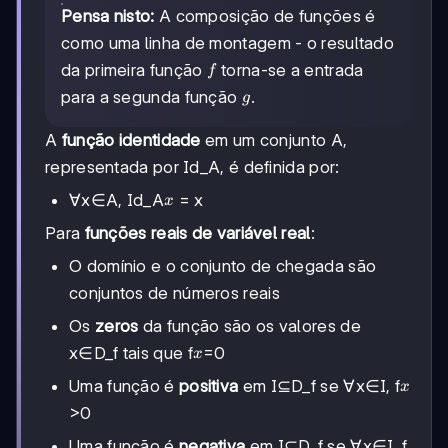
Pensa nisto:
A composição de funções é
como uma linha de montagem - o resultado
f
da primeira função
torna-se a entrada
f
g
para a segunda função
.
g
A
função identidade
em um conjunto A,
representada por Id_A, é definida por:
x
∀x∈A, Id_A
= x
x
Para
funções reais de variável real
:
O domínio e o conjunto de chegada são
conjuntos de números reais
Os
zeros
da função são os valores de
x
x∈D_f tais que f
=0
x
x
Uma função é
positiva
em I⊆D_f se ∀x∈I, f
x
>0
Uma função é
negativa
em I⊆D_f se ∀x∈I, f