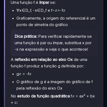
Uma função f é
ímpar
se:
-
−
x
∀x∈D_f, -x∈D_f e f
=-f
x
x
x
Graficamente, a origem do referencial é um
ponto de simetria do gráfico
Dica prática:
Para verificar rapidamente se
uma função é par ou ímpar, substitua x por
-x na expressão e veja o que acontece!
A
reflexão em relação ao eixo Ox
de uma
função f produz a função g definida por:
x
x
g
= -f
x
x
O gráfico de g é a imagem do gráfico de f
pela reflexão do eixo Ox
x
No
estudo da função quadrática
f
= ax² + bx
x
+ c: