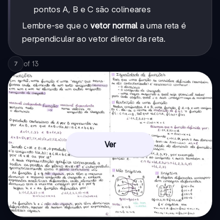
pontos A, B e C são colineares
Lembre-se que o
vetor normal
a uma reta é
perpendicular ao vetor diretor da reta.
of
13
7
Ver