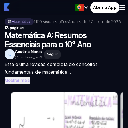
Abrir o App
1.150
visualizações
·
Atualizado
27 de jul. de 2026
·
Matemática
13 páginas
Matemática A: Resumos
Essenciais para o 10° Ano
Carolina Nunes
C
Seguir
@
carolinan_pvx9z
Esta é uma revisão completa de conceitos
fundamentais de matemática...
Mostrar mais