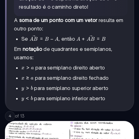
resultado é o caminho direto!
A
soma de um ponto com um vetor
resulta em
outro ponto:
\vec{AB}
A +
=
−
+
=
Se
, então
A
B
B
A
A
A
B
B
= B - A
\vec{AB}
Em
notação
de quadrantes e semiplanos,
= B
usamos:
x
>
para semiplano direito aberto
x
a
>
x
≥
para semiplano direito fechado
x
a
a
≥
y
>
para semiplano superior aberto
y
b
a
>
y
<
para semiplano inferior aberto
y
b
b
<
b
of
13
4