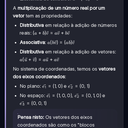
\vec{0}
\vec{c}
+ (-
\vec{a}
=
=
A
multiplicação de um número real por um
\vec{a})
\vec{0}
\vec{a}
=
vetor
tem as propriedades:
+
+
\vec{0}
\vec{a}
(\vec{b}
Distributiva
em relação à adição de números
=
+
(a +
(
+
)
=
+
reais:
a
b
v
a
v
b
v
\vec{a}
\vec{c})
b)\vec{v}
a(b\vec{v})
(
)
=
(
)
Associativa
:
a
b
v
ab
v
=
=
a\vec{v}
Distributiva
em relação à adição de vetores:
(ab)\vec{v}
+
a(\vec{u}
(
+
)
=
+
a
u
v
a
u
a
v
b\vec{v}
+
No sistema de coordenadas, temos os
vetores
\vec{v})
=
dos eixos coordenados
:
a\vec{u}
\vec{e_1}
=
(
1
,
0
)
\vec{e_2}
=
(
0
,
1
)
No plano:
e
e
e
1
2
+
= (1,0)
= (0,1)
a\vec{v}
\vec{e_1}
=
(
1
,
0
,
0
)
\vec{e_2}
=
(
0
,
1
,
0
)
No espaço:
,
e
e
e
1
2
= (1,0,0)
= (0,1,0)
\vec{e_3}
=
(
0
,
0
,
1
)
e
3
= (0,0,1)
Pensa nisto:
Os vetores dos eixos
coordenados são como os "blocos