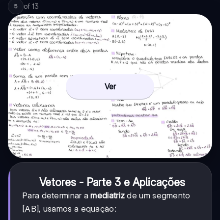
of
13
5
= (u_1 -
v_1, u_2
- v_2)
Ver
Vetores - Parte 3 e Aplicações
Para determinar a
mediatriz
de um segmento
[AB], usamos a equação: