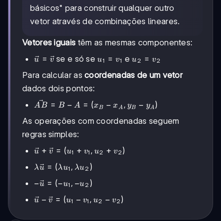
básicos" para construir qualquer outro
vetor através de combinações lineares.
Vetores iguais
têm as mesmas componentes:
\vec{u}
=
u_1
=
u_2
=
se e só se
e
u
v
u
v
u
v
1
1
2
2
=
=
=
Para calcular as
coordenadas de um vetor
\vec{v}
v_1
v_2
dados dois pontos:
\vec{AB}
=
−
=
(
−
,
−
)
A
B
B
A
x
x
y
y
B
A
B
A
= B - A =
As operações com coordenadas seguem
(x_B -
x_A, y_B
regras simples:
- y_A)
\vec{u}
+
=
(
+
,
+
)
u
v
u
v
u
v
1
1
2
2
+
λ\vec{u}
=
(
,
)
λ
u
λ
u
λ
u
1
2
\vec{v}
= (λu_1,
= (u_1
-
−
=
(
−
,
−
)
u
u
u
1
2
λu_2)
+ v_1,
\vec{u}
\vec{u}
−
=
(
−
,
−
)
u_2 +
u
v
u
v
u
v
1
1
2
2
= (-u_1,
-
v_2)
-u_2)
\vec{v}