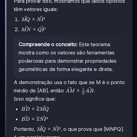
Para provar isso, mostramos que lados opostos
têm vetores iguais:
\vec{MQ}
=
MQ
NP
=
\vec{MN}
=
MN
QP
\vec{NP}
=
\vec{QP}
Compreende o conceito:
Este teorema
mostra como os vetores são ferramentas
poderosas para demonstrar propriedades
geométricas de forma elegante e direta.
A demonstração usa o fato que se M é o ponto
1
\vec{AM} =
=
médio de [AB], então
.
A
M
A
B
2
\frac{1}
Isso significa que:
{2}\vec{AB}
\vec{BD}
=
2
B
D
MQ
=
\vec{BD}
=
2
B
D
NP
2\vec{MQ}
=
\vec{MQ}
=
Portanto,
, o que prova que [MNPQ]
MQ
NP
2\vec{NP}
=