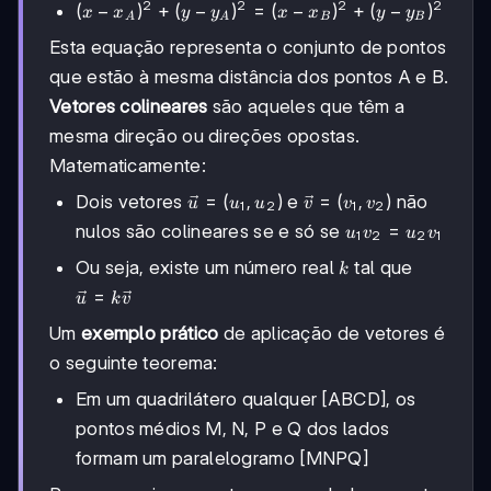
2
2
2
2
(x-
(
−
)
+
(
−
)
=
(
−
)
+
(
−
)
x
x
y
y
x
x
y
y
A
A
B
B
x_A)^2
Esta equação representa o conjunto de pontos
+ (y-
y_A)^2
que estão à mesma distância dos pontos A e B.
= (x-
Vetores colineares
são aqueles que têm a
x_B)^2
mesma direção ou direções opostas.
+ (y-
y_B)^2
Matematicamente:
\vec{u}
=
(
,
)
\vec{v}
=
(
,
)
Dois vetores
e
não
u
u
u
v
v
v
1
2
1
2
= (u_1,
= (v_1,
u_1
=
nulos são colineares se e só se
u
v
u
v
1
2
2
1
u_2)
v_2)
v_2
k
Ou seja, existe um número real
tal que
k
=
\vec{u}
=
u_2
u
k
v
=
v_1
Um
exemplo prático
de aplicação de vetores é
k\vec{v}
o seguinte teorema:
Em um quadrilátero qualquer [ABCD], os
pontos médios M, N, P e Q dos lados
formam um paralelogramo [MNPQ]