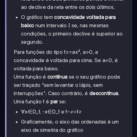
ao declive da reta entre os dois últimos.
O gráfico tem
concavidade voltada para
baixo
num intervalo I se, nas mesmas
condições, o primeiro declive é superior ao
segundo.
x
Para funções do tipo f
=ax², a>0, a
x
concavidade é voltada para cima. Se a<0, é
voltada para baixo.
Uma função é
contínua
se o seu gráfico pode
ser traçado "sem levantar o lápis, sem
interrupções". Caso contrário, é
descontínua
.
Uma função f é
par
se:
-
−
x
∀x∈D_f, -x∈D_f e f
=f
x
x
x
Graficamente, o eixo das ordenadas é um
eixo de simetria do gráfico