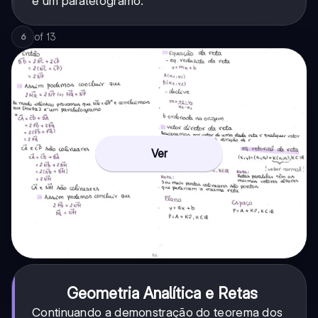
é um paralelogramo.
\vec{NP}
of
13
6
Ver
Geometria Analítica e Retas
Continuando a demonstração do teorema dos