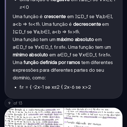
x
<0
x
Uma função é
crescente
em I⊆D_f se ∀a,b∈I,
a
b
a<b ⇒ f
<f
. Uma função é
decrescente
em
a
b
a
b
I⊆D_f se ∀a,b∈I, a<b ⇒ f
>f
.
a
b
Uma função tem um
máximo absoluto
em
x
a
a∈D_f se ∀x∈D_f, f
≤f
. Uma função tem um
x
a
x
a
mínimo absoluto
em a∈D_f se ∀x∈D_f, f
≥f
.
x
a
Uma
função definida por ramos
tem diferentes
expressões para diferentes partes do seu
domínio, como:
x
f
= { -2x-1 se x≤2 { 2x-6 se x>2
x
of
13
9