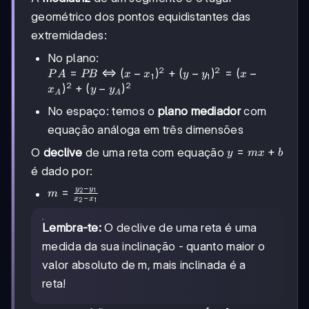
(y_A-
y_B)^2 +
geométrico dos pontos equidistantes das
(z_A-
extremidades:
z_B)^2}
No plano:
2
2
PA = PB
=
⇔
(
−
)
+
(
−
)
=
(
−
P
A
PB
x
x
y
y
x
1
1
2
2
\Leftrightarrow
)
+
(
−
)
x
y
y
A
A
(x-x_1)^2 + (y-
No espaço: temos o
plano mediador
com
y_1)^2 = (x-
x_A)^2 + (y-
equação análoga em três dimensões
y_A)^2
y
=
+
O
declive
de uma reta com equação
y
m
x
b
=
é dado por:
mx
−
y
y
m =
=
+
2
1
m
−
x
x
2
1
\frac{y_2-
b
y_1}{x_2-
Lembra-te:
O declive de uma reta é uma
x_1}
medida da sua inclinação - quanto maior o
valor absoluto de m, mais inclinada é a
reta!