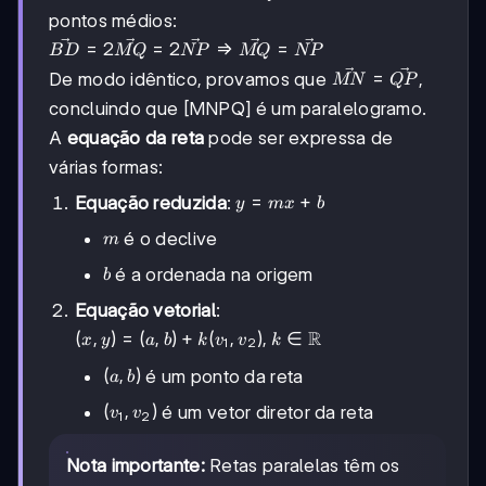
pontos médios:
\vec{BD} =
=
2
=
2
⇒
=
B
D
MQ
NP
MQ
NP
2\vec{MQ}
\vec{MN}
=
De modo idêntico, provamos que
,
MN
QP
=
=
concluindo que [MNPQ] é um paralelogramo.
2\vec{NP}
\vec{QP}
\Rightarrow
A
equação da reta
pode ser expressa de
\vec{MQ}
várias formas:
= \vec{NP}
y
=
+
Equação reduzida
:
y
m
x
b
=
m
é o declive
m
mx
+
b
é a ordenada na origem
b
b
Equação vetorial
:
(x,y) =
R
(
,
)
=
(
,
)
+
(
,
)
,
∈
x
y
a
b
k
v
v
k
1
2
(a,b) +
(a,b)
(
,
)
é um ponto da reta
k(v_1,v_2),
a
b
k \in
(v_1,v_2)
(
,
)
é um vetor diretor da reta
v
v
1
2
\mathbb{R}
Nota importante:
Retas paralelas têm os