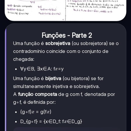
Funções - Parte 2
Uma função é
sobrejetiva
(ou sobrejetora) se o
contradomínio coincide com o conjunto de
chegada:
x
∀y∈B, ∃x∈A: f
=y
x
Uma função é
bijetiva
(ou bijetora) se for
simultaneamente injetiva e sobrejetiva.
A
função composta
de g com f, denotada por
g∘f, é definida por:
x
x
(g∘f)
= g(f
)
x
x
x
D_{g∘f} = {x∈D_f: f
∈D_g}
x