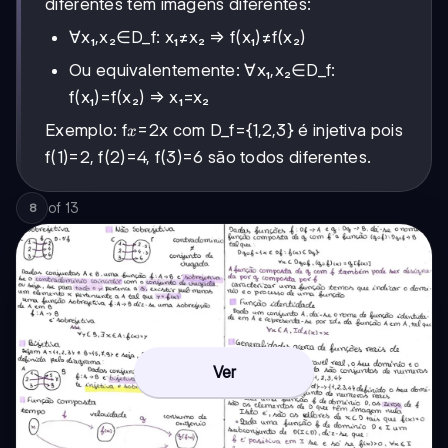
diferentes têm imagens diferentes:
∀x₁,x₂∈D_f: x₁≠x₂ ⇒ f(x₁)≠f(x₂)
Ou equivalentemente: ∀x₁,x₂∈D_f:
f(x₁)=f(x₂) ⇒ x₁=x₂
x
Exemplo: f
=2x com D_f={1,2,3} é injetiva pois
x
f(1)=2, f(2)=4, f(3)=6 são todos diferentes.
of
13
8
Ver