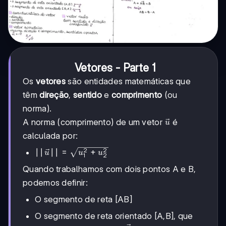
Vetores - Parte 1
Os
vetores
são entidades matemáticas que
têm
direção
,
sentido
e
comprimento
(ou
norma).
\vec{u}
A norma (comprimento) de um vetor
é
u
calculada por:
2
2
||\vec{u}||
∣∣
∣∣
=
+
u
u
u
1
2
=
Quando trabalhamos com dois pontos A e B,
\sqrt{u_1^2
+ u_2^2}
podemos definir:
O segmento de reta [AB]
O segmento de reta orientado [A,B], que