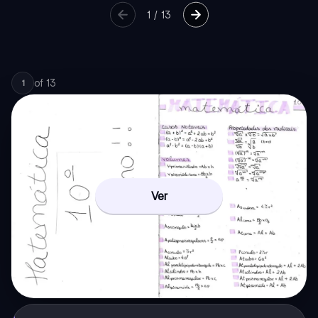
1
/
13
of
13
1
Ver