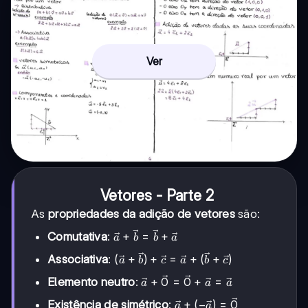
Ver
Vetores - Parte 2
As
propriedades da adição de vetores
são:
\vec{a}
+
=
+
Comutativa
:
a
b
b
a
+
(\vec{a}
(
+
)
+
=
+
(
+
)
Associativa
:
a
b
c
a
b
c
\vec{b}
+
=
\vec{a}
+
0
=
0
+
=
Elemento neutro
:
a
a
a
\vec{b})
\vec{b}
+
+
\vec{a}
+
(
−
)
=
0
+
Existência de simétrico
:
a
a