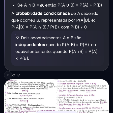
Se A ∩ B = ∅, então P(A ∪ B) = P(A) + P(B)
A
probabilidade condicionada
de A sabendo
que ocorreu B, representada por P(A|B), é:
P(A|B) = P(A ∩ B) / P(B), com P(B) ≠ 0
💡 Dois acontecimentos A e B são
independentes
quando P(A|B) = P(A), ou
equivalentemente, quando P(A∩B) = P(A)
× P(B).
of
19
8