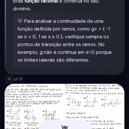
toda
função racional
é contínua no seu
domínio.
💡 Para analisar a continuidade de uma
x
função definida por ramos, como g
= { -1
x
se x < 0, 1 se x ≥ 0 }, verifique sempre os
pontos de transição entre os ramos. No
exemplo, g não é contínua em x=0 porque
os limites laterais são diferentes.
of
19
11
Ver