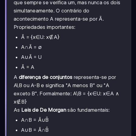
que sempre se verifica um, mas nunca os dois
simultaneamente. O contrário do
acontecimento A representa-se por Ā.
Propriedades importantes:
Ā = {x∈U: x∉A}
A∩Ā = ∅
A∪Ā = U
Ā = A
A
diferença de conjuntos
representa-se por
A\B ou A-B e significa "A menos B" ou "A
exceto B". Formalmente: A\B = {x∈U: x∈A ∧
x∉B}
As
Leis de De Morgan
são fundamentais:
A∩B = Ā∪B̄
A∪B = Ā∩B̄