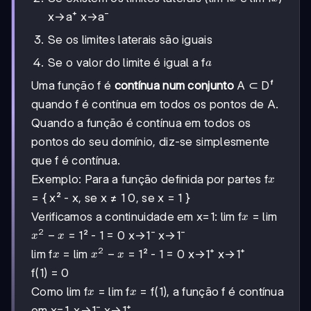
x→a⁺ x→a⁻
Se os limites laterais são iguais
a
Se o valor do limite é igual a f
a
Uma função f é
contínua num conjunto
A ⊂ Dᶠ
quando f é contínua em todos os pontos de A.
Quando a função é contínua em todos os
pontos do seu domínio, diz-se simplesmente
que f é contínua.
x
Exemplo: Para a função definida por partes f
x
= { x² - x, se x ≠ 1 0, se x = 1 }
x
Verificamos a continuidade em x=1: lim f
= lim
x
2
x²
−
= 1² - 1 = 0 x→1⁻ x→1⁻
x
x
-
2
x
x²
−
lim f
= lim
= 1² - 1 = 0 x→1⁺ x→1⁺
x
x
x
x
-
f(1) = 0
x
x
x
Como lim f
= lim f
= f(1), a função f é contínua
x
x
em x=1. x→1⁻ x→1⁺