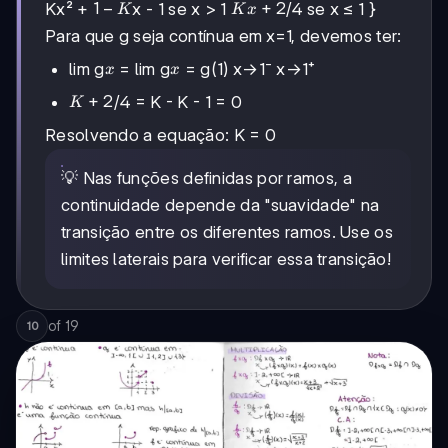
1-
1
−
Kx
+
2
Kx² +
x - 1 se x > 1
/4 se x ≤ 1 }
K
K
x
K
+
Para que g seja contínua em x=1, devemos ter:
2
x
x
lim g
= lim g
= g(1) x→1⁻ x→1⁺
x
x
K
+
2
/4 = K - K - 1 = 0
K
+
Resolvendo a equação: K = 0
2
💡 Nas funções definidas por ramos, a
continuidade depende da "suavidade" na
transição entre os diferentes ramos. Use os
limites laterais para verificar essa transição!
of
19
10