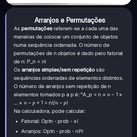
Arranjos e Permutações
As
permutações
referem-se a cada uma das
maneiras de colocar um conjunto de objetos
numa sequência ordenada. O número de
permutações de n objetos é dado pelo fatorial
de n: P_n = n!
Os
arranjos simples/sem repetição
são
sequências ordenadas de elementos distintos.
O número de arranjos sem repetição de n
n-
−
1
elementos tomados p a p é: ⁿA_p = n ×
×
n
1
n-
−
+
1
n-
−
... ×
= n!/
!
n
p
n
p
p+1
p
Na calculadora, pode calcular:
Fatorial: Optn - prob - x!
Arranjos: Optn - prob - nPr