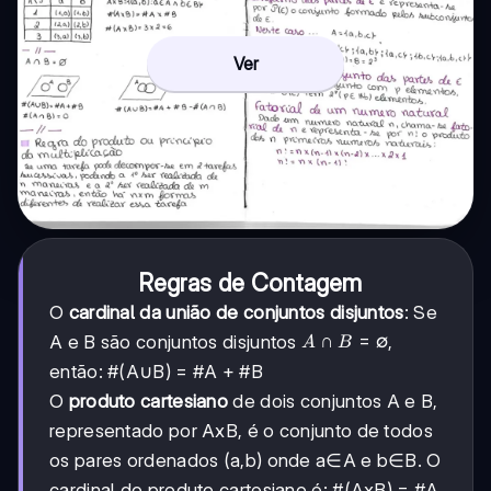
Ver
Regras de Contagem
O
cardinal da união de conjuntos disjuntos
: Se
A∩B
∩
=
∅
A e B são conjuntos disjuntos
,
A
B
= ∅
então: #(A∪B) = #A + #B
O
produto cartesiano
de dois conjuntos A e B,
representado por AxB, é o conjunto de todos
os pares ordenados (a,b) onde a∈A e b∈B. O
cardinal do produto cartesiano é: #(AxB) = #A