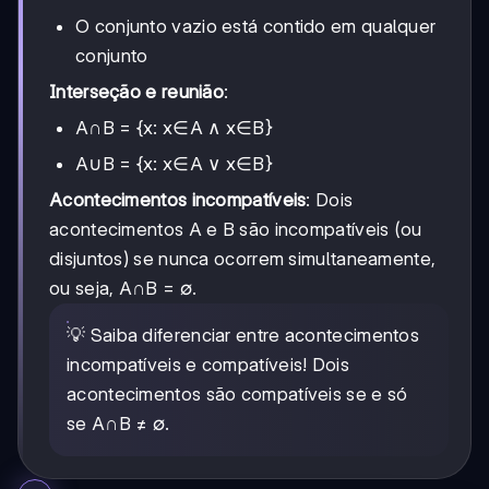
O conjunto vazio está contido em qualquer
conjunto
Interseção e reunião
:
A∩B = {x: x∈A ∧ x∈B}
A∪B = {x: x∈A ∨ x∈B}
Acontecimentos incompatíveis
: Dois
acontecimentos A e B são incompatíveis (ou
disjuntos) se nunca ocorrem simultaneamente,
ou seja, A∩B = ∅.
💡 Saiba diferenciar entre acontecimentos
incompatíveis e compatíveis! Dois
acontecimentos são compatíveis se e só
se A∩B ≠ ∅.