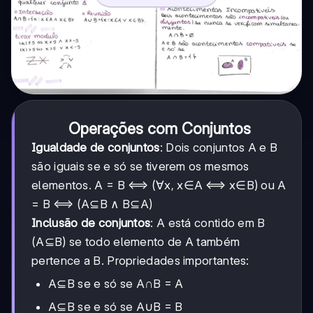
Operações com Conjuntos
Igualdade de conjuntos
: Dois conjuntos A e B
são iguais se e só se tiverem os mesmos
elementos. A = B ⟺ (∀x, x∈A ⟺ x∈B) ou A
= B ⟺ (A⊆B ∧ B⊆A)
Inclusão de conjuntos
: A está contido em B
(A⊆B) se todo elemento de A também
pertence a B. Propriedades importantes:
A⊆B se e só se A∩B = A
A⊆B se e só se A∪B = B