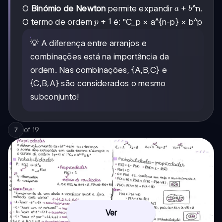
a+b
+
O
Binómio de Newton
permite expandir
^n.
a
b
p+1
+
1
O termo de ordem
é: ⁿC_p × a^{n-p} × b^p
p
💡 A diferença entre arranjos e
combinações está na importância da
ordem. Nas combinações, {A,B,C} e
{C,B,A} são considerados o mesmo
subconjunto!
of
19
7
Ver