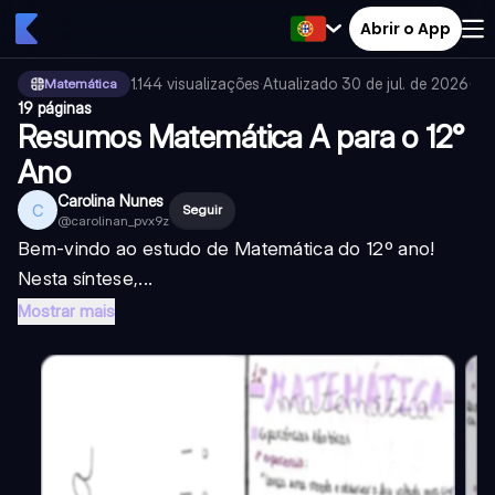
Abrir o App
1.144
visualizações
·
Atualizado
30 de jul. de 2026
·
Matemática
19 páginas
Resumos Matemática A para o 12°
Ano
Carolina Nunes
C
Seguir
@
carolinan_pvx9z
Bem-vindo ao estudo de Matemática do 12º ano!
Nesta síntese,...
Mostrar mais