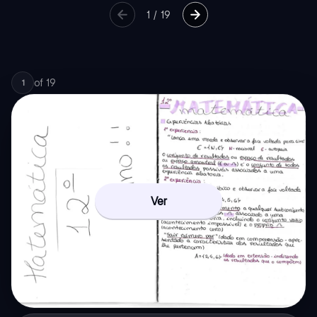
1
/
19
of
19
1
Ver