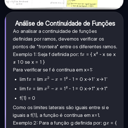
Análise de Continuidade de Funções
Ao analisar a continuidade de funções
definidas por ramos, devemos verificar os
pontos de "fronteira" entre os diferentes ramos.
x
Exemplo 1: Seja f definida por: f
= { x² - x se x
x
≠ 1 0 se x = 1 }
Para verificar se f é contínua em x=1:
2
x
x²
−
lim f
= lim
= 1² - 1 = 0 x→1⁻ x→1⁻
x
x
x
-
2
x
x²
−
lim f
= lim
= 1² - 1 = 0 x→1⁺ x→1⁺
x
x
x
x
-
f(1) = 0
x
Como os limites laterais são iguais entre si e
iguais a f(1), a função é contínua em x=1.
x
Exemplo 2: Para a função g definida por: g
= {
x