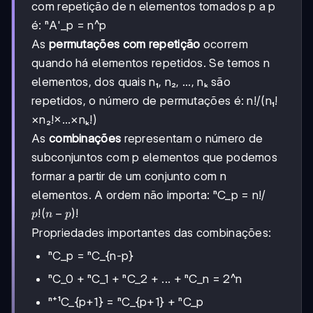
com repetição de n elementos tomados p a p
é: ⁿA'_p = n^p
As
permutações com repetição
ocorrem
quando há elementos repetidos. Se temos n
elementos, dos quais n₁, n₂, ..., nₖ são
repetidos, o número de permutações é: n!/(n₁!
×n₂!×...×nₖ!)
As
combinações
representam o número de
subconjuntos com p elementos que podemos
formar a partir de um conjunto com n
elementos. A ordem não importa: ⁿC_p = n!/
p!
!
(
−
)!
p
n
p
(n-
Propriedades importantes das combinações:
p)!
ⁿC_p = ⁿC_{n-p}
ⁿC_0 + ⁿC_1 + ⁿC_2 + ... + ⁿC_n = 2^n
ⁿ⁺¹C_{p+1} = ⁿC_{p+1} + ⁿC_p