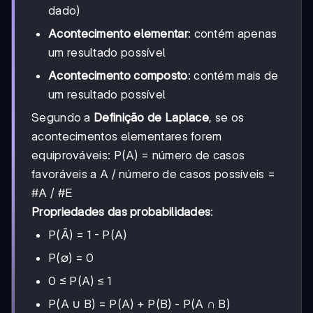
dado)
Acontecimento elementar
: contém apenas
um resultado possível
Acontecimento composto
: contém mais de
um resultado possível
Segundo a
Definição de Laplace
, se os
acontecimentos elementares forem
equiprováveis: P(A) = número de casos
favoráveis a A / número de casos possíveis =
#A / #E
Propriedades das probabilidades
:
P(Ā) = 1 - P(A)
P(∅) = 0
0 ≤ P(A) ≤ 1
P(A ∪ B) = P(A) + P(B) - P(A ∩ B)