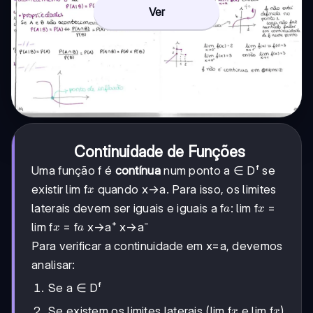
Ver
Continuidade de Funções
Uma função f é
contínua
num ponto a ∈ Dᶠ se
x
existir lim f
quando x→a. Para isso, os limites
x
a
x
laterais devem ser iguais e iguais a f
: lim f
=
a
x
x
a
lim f
= f
x→a⁺ x→a⁻
x
a
Para verificar a continuidade em x=a, devemos
analisar:
Se a ∈ Dᶠ
x
x
Se existem os limites laterais (lim f
e lim f
)
x
x