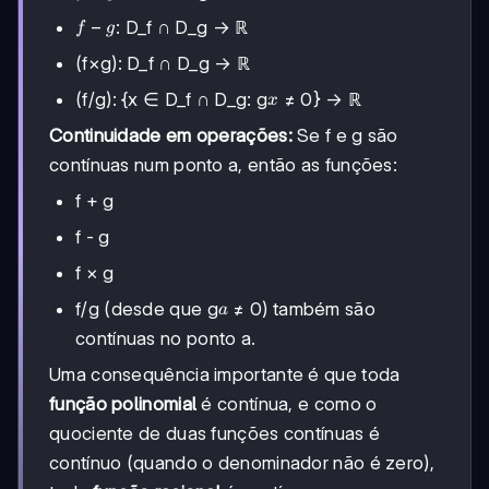
f-
−
: D_f ∩ D_g → ℝ
f
g
g
(f×g): D_f ∩ D_g → ℝ
x
(f/g): {x ∈ D_f ∩ D_g: g
≠ 0} → ℝ
x
Continuidade em operações:
Se f e g são
contínuas num ponto a, então as funções:
f + g
f - g
f × g
a
f/g (desde que g
≠ 0) também são
a
contínuas no ponto a.
Uma consequência importante é que toda
função polinomial
é contínua, e como o
quociente de duas funções contínuas é
contínuo (quando o denominador não é zero),