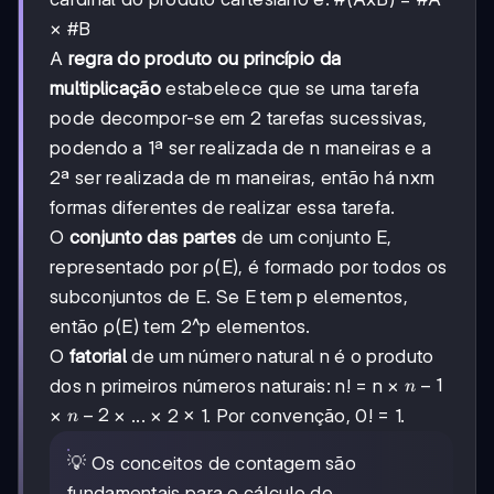
× #B
A
regra do produto ou princípio da
multiplicação
estabelece que se uma tarefa
pode decompor-se em 2 tarefas sucessivas,
podendo a 1ª ser realizada de n maneiras e a
2ª ser realizada de m maneiras, então há nxm
formas diferentes de realizar essa tarefa.
O
conjunto das partes
de um conjunto E,
representado por ρ(E), é formado por todos os
subconjuntos de E. Se E tem p elementos,
então ρ(E) tem 2^p elementos.
O
fatorial
de um número natural n é o produto
n-
−
1
dos n primeiros números naturais: n! = n ×
n
1
n
−
2
×
× ... × 2 × 1. Por convenção, 0! = 1.
n
-
2
💡 Os conceitos de contagem são
fundamentais para o cálculo de