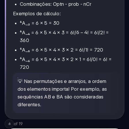
Combinações: Optn - prob - nCr
Exemplos de cálculo:
⁶A_₂ = 6 × 5 = 30
6-
6
−
4
⁶A_₄ = 6 × 5 × 4 × 3 = 6!/
! = 6!/2! =
4
360
⁶A_₅ = 6 × 5 × 4 × 3 × 2 = 6!/1! = 720
⁶A_₆ = 6 × 5 × 4 × 3 × 2 × 1 = 6!/0! = 6! =
720
💡 Nas permutações e arranjos, a ordem
dos elementos importa! Por exemplo, as
sequências AB e BA são consideradas
diferentes.
of
19
6