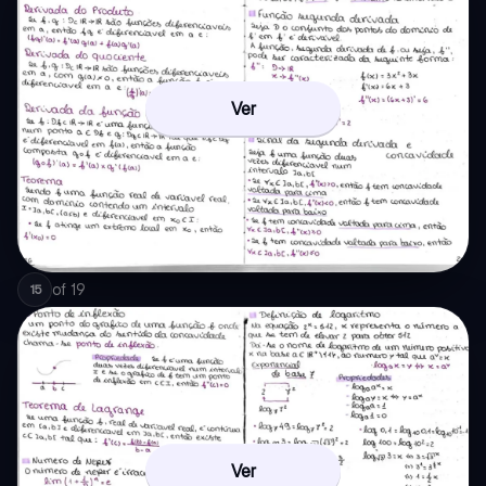
Ver
of
19
15
Ver