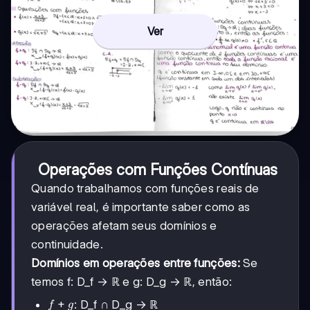
Ver
Operações com Funções Contínuas
Quando trabalhamos com funções reais de
variável real, é importante saber como as
operações afetam seus domínios e
continuidade.
Domínios em operações entre funções:
Se
temos f: D_f → ℝ e g: D_g → ℝ, então:
f+g
+
: D_f ∩ D_g → ℝ
f
g