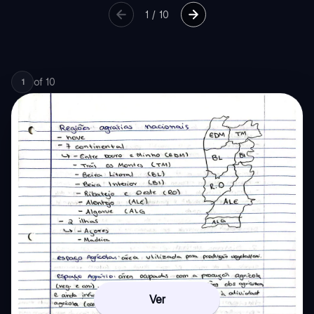
1
/
10
of
10
1
Ver