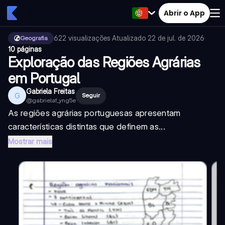
Abrir o App
622
visualizações
·
Atualizado
22 de jul. de 2026
·
Geografia
10 páginas
Exploração das Regiões Agrárias
em Portugal
Gabriela Freitas
G
Seguir
@
gabrielaf_yng5e
As regiões agrárias portuguesas apresentam
características distintas que definem as...
Mostrar mais