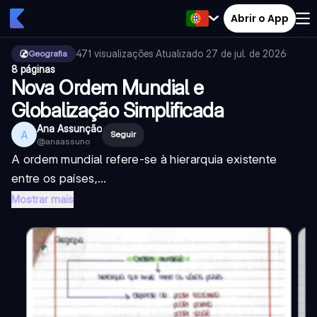
Abrir o App
471
visualizações
·
Atualizado
27 de jul. de 2026
·
Geografia
8 páginas
Nova Ordem Mundial e
Globalização Simplificada
Ana Assunção
A
Seguir
@
anaassuno
A ordem mundial refere-se à hierarquia existente
entre os países,...
Mostrar mais