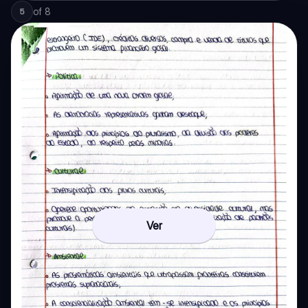
of
8
5
Ver