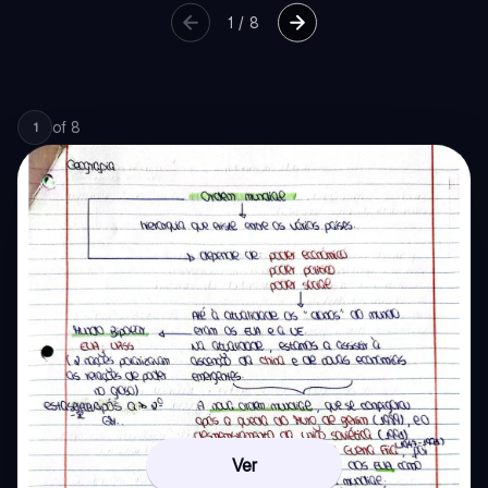
1
/
8
of
8
1
Ver