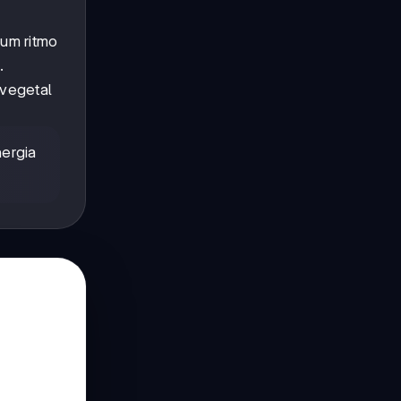
um ritmo
.
 vegetal
nergia