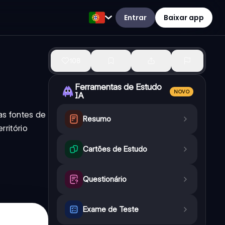
Entrar
Baixar app
108
Ferramentas de Estudo
NOVO
IA
as fontes de
Resumo
rritório
Cartões de Estudo
Questionário
Exame de Teste