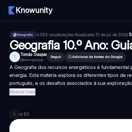
Knowunity
4.083
visualizações
·
Atualizado
31 de jul. de 2026
·
5
Geografia
Geografia 10.º Ano: Gu
Tomás Gaspar
T
Seguir
Adicionar às fontes do Google
@
tomsgaspar
A Geografia dos recursos energéticos é fundamental 
energia. Esta matéria explora os diferentes tipos de re
português, e os desafios associados à sua exploração.
Mostrar mais
of
53
1