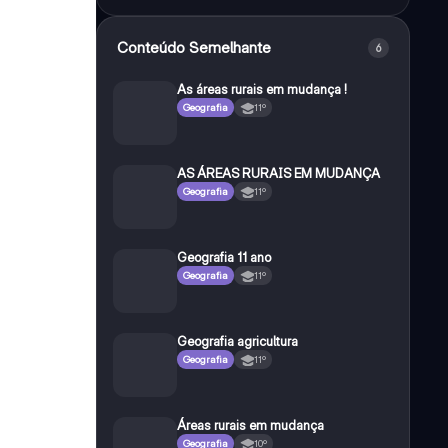
Conteúdo Semelhante
6
As áreas rurais em mudança !
Geografia
11º
AS ÁREAS RURAIS EM MUDANÇA
Geografia
11º
Geografia 11 ano
Geografia
11º
Geografia agricultura
Geografia
11º
Áreas rurais em mudança
Geografia
10º