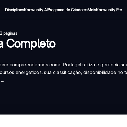
Disciplinas
Knowunity AI
Programa de Criadores
Mais
Knowunity Pro
3 páginas
ia Completo
para compreendermos como Portugal utiliza e gerencia su
cursos energéticos, sua classificação, disponibilidade no te
..