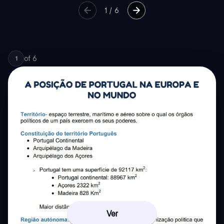
1
/
6
of
6
1
Ver