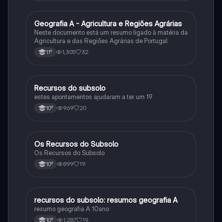
Geografia A - Agricultura e Regiões Agrárias
Geografia
Neste documento está um resumo ligado à matéria da
Agricultura e das Regiões Agrárias de Portugal
1,305
32
11º
Recursos do subsolo
Geografia
estes apontamentos ajudaram a ter um 19
969
20
10º
Os Recursos do Subsolo
Geografia
Os Recursos do Subsolo
899
19
10º
recursos do subsolo: resumos geografia A
Geografia
resumo geografia A 10ano
1,287
19
10º