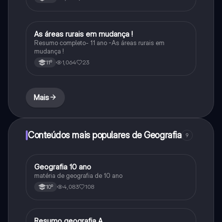
As áreas rurais em mudança !
Geografia
Resumo completo- 11 ano -As áreas rurais em
mudança !
1,064
23
11º
Mais
Conteúdos mais populares de Geografia
9
Geografia 10 ano
Geografia
matéria de geografia de 10 ano
4,083
108
10º
Resumo geografia A
Geografia