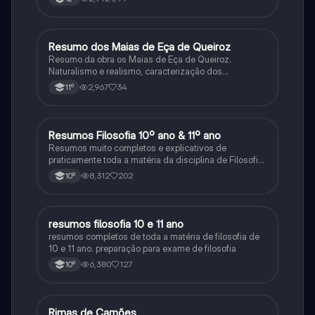
Resumo dos Maias de Eça de Queiroz
Português
Resumo da obra os Maias de Eça de Queiroz.
Naturalismo e realismo, caracterização dos
personagens e contexto histórico.
2,967
34
11º
Resumos Filosofia 10º ano & 11º ano
Filosofia
Resumos muito completos e explicativos de
praticamente toda a matéria da disciplina de Filosofia
no ensino secundário em Portugal @mariiarafael
8,312
202
10º
resumos filosofia 10 e 11 ano
Filosofia
resumos completos de toda a matéria de filosofia de
10 e 11 ano. preparação para exame de filosofia
6,380
127
10º
Rimas de Camões
Português