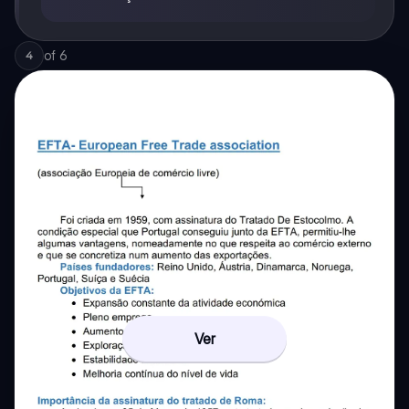
of
6
4
Ver