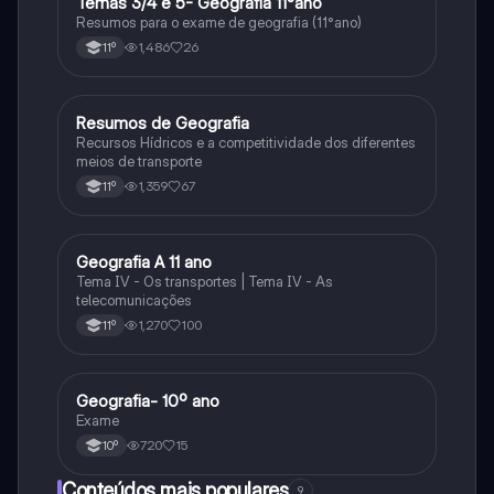
Temas 3/4 e 5- Geografia 11°ano
Geografia
Resumos para o exame de geografia (11°ano)
1,486
26
11º
Resumos de Geografia
Geografia
Recursos Hídricos e a competitividade dos diferentes
meios de transporte
1,359
67
11º
Geografia A 11 ano
Geografia
Tema IV - Os transportes | Tema IV - As
telecomunicações
1,270
100
11º
Geografia- 10º ano
Geografia
Exame
720
15
10º
Conteúdos mais populares
9