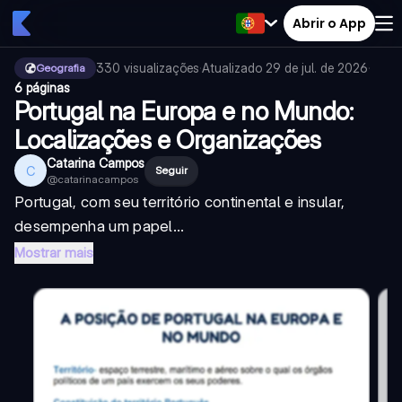
Abrir o App
330
visualizações
·
Atualizado
29 de jul. de 2026
·
Geografia
6 páginas
Portugal na Europa e no Mundo:
Localizações e Organizações
Catarina Campos
C
Seguir
@
catarinacampos
Portugal, com seu território continental e insular,
desempenha um papel...
Mostrar mais