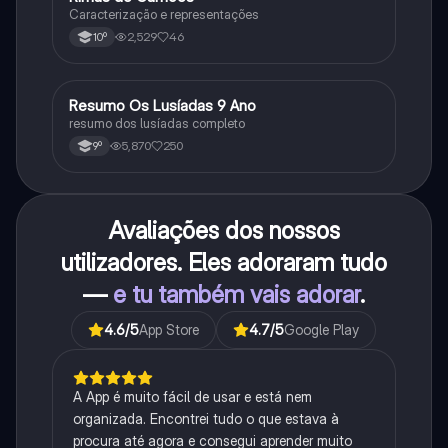
Caracterização e representações
2,529
46
10º
Resumo Os Lusíadas 9 Ano
Português
resumo dos lusíadas completo
5,870
250
9º
Avaliações dos nossos
utilizadores. Eles adoraram tudo
—
e tu também vais adorar
.
4.6
/5
App Store
4.7
/5
Google Play
A App é muito fácil de usar e está nem
organizada. Encontrei tudo o que estava à
procura até agora e consegui aprender muito