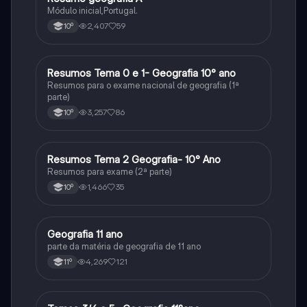
Módulo inicial,Portugal.
2,407
59
10º
Resumos Tema 0 e 1- Geografia 10° ano
Geografia
Resumos para o exame nacional de geografia (1ª
parte)
3,257
86
10º
Resumos Tema 2 Geografia- 10° Ano
Geografia
Resumos para exame (2ª parte)
1,466
35
10º
Geografia 11 ano
Geografia
parte da matéria de geografia de 11 ano
4,269
121
11º