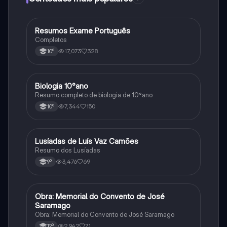
Resumos Exame Português
Português
Completos
17,073
328
10º
Biologia 10°ano
Biologia
Resumo completo de biologia de 10°ano
7,344
150
10º
Lusíadas de Luís Vaz Camões
Português
Resumo dos Lusíadas
3,476
69
9º
Obra: Memorial do Convento de José
Português
Saramago
Obra: Memorial do Convento de José Saramago
2,942
71
12º