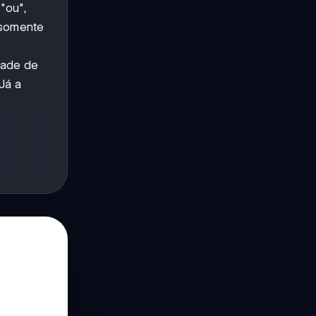
"ou",
e somente
dade de
Já a