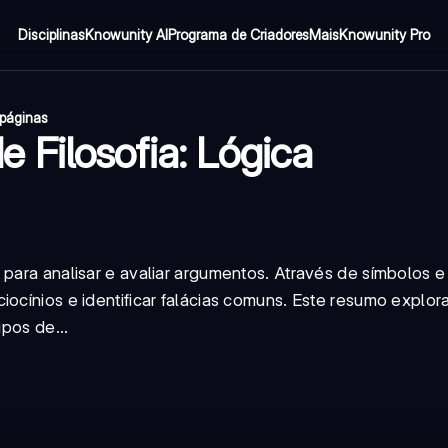
Disciplinas
Knowunity AI
Programa de Criadores
Mais
Knowunity Pro
 páginas
Filosofia: Lógica
 para analisar e avaliar argumentos. Através de símbolos e
iocínios e identificar falácias comuns. Este resumo explor
ipos de...