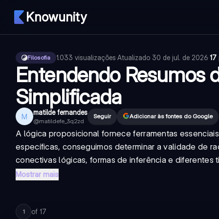
Knowunity
1.033
visualizações
·
Atualizado
30 de jul. de 2026
·
17
Filosofia
Entendendo Resumos de 
Simplificada
matilde fernandes
M
Seguir
Adicionar às fontes do Google
@
matildefe_3q2zd
A lógica proposicional fornece ferramentas essenciais
específicas, conseguimos determinar a validade de rac
conectivas lógicas, formas de inferência e diferentes t
Mostrar mais
of
17
1