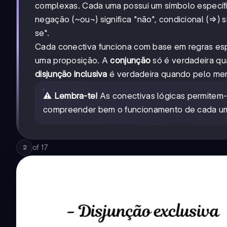
complexas. Cada uma possui um símbolo específico:
negação (~ou¬) significa "não", condicional (⇒) s
se".
Cada conectiva funciona com base em regras esp
uma proposição. A
conjunção
só é verdadeira qu
disjunção inclusiva
é verdadeira quando pelo men
⚠️
Lembra-te!
As conectivas lógicas permitem-
compreender bem o funcionamento de cada uma 
of
17
2