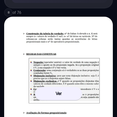
of
76
8
Ver