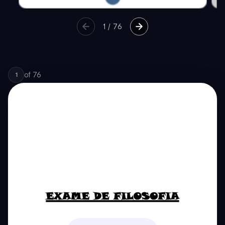
1
/
76
of
76
1