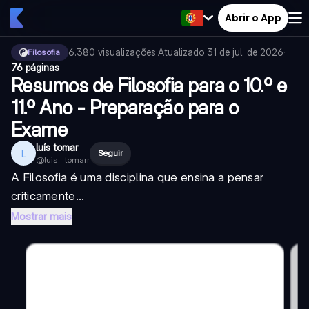
Abrir o App
6.380
visualizações
·
Atualizado
31 de jul. de 2026
·
Filosofia
76 páginas
Resumos de Filosofia para o 10.º e
11.º Ano - Preparação para o
Exame
luís tomar
L
Seguir
@
luis__tomarr
A Filosofia é uma disciplina que ensina a pensar
criticamente...
Mostrar mais