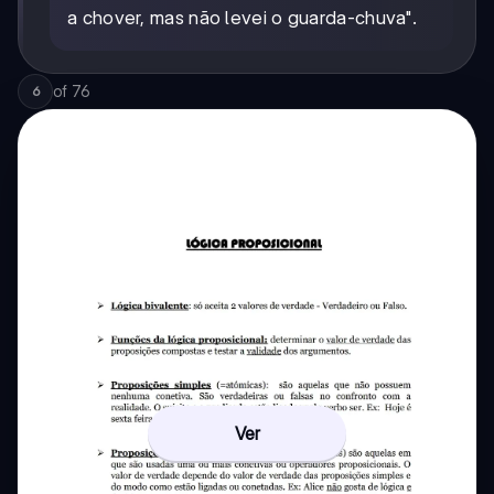
a chover, mas não levei o guarda-chuva".
of
76
6
Ver