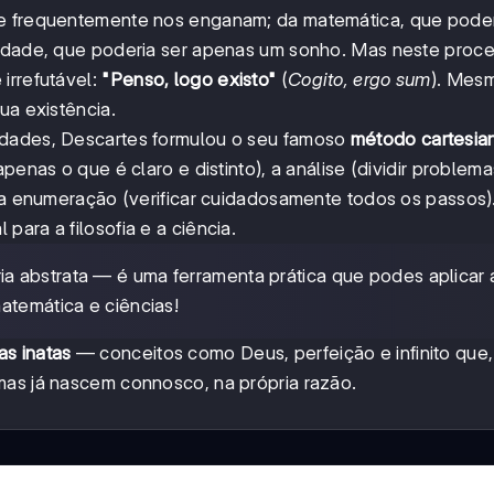
ue frequentemente nos enganam; da matemática, que poder
alidade, que poderia ser apenas um sonho. Mas neste proc
irrefutável:
"Penso, logo existo"
(
Cogito, ergo sum
). Mes
ua existência.
rdades, Descartes formulou o seu famoso
método cartesia
penas o que é claro e distinto), a análise (dividir problem
e a enumeração (verificar cuidadosamente todos os passos)
ara a filosofia e a ciência.
a abstrata — é uma ferramenta prática que podes aplicar 
atemática e ciências!
as inatas
— conceitos como Deus, perfeição e infinito que,
mas já nascem connosco, na própria razão.