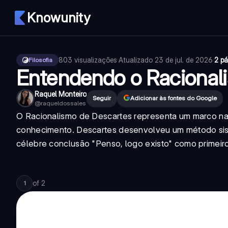
Knowunity
803
visualizações
·
Atualizado
23 de jul. de 2026
·
2 p
Filosofia
Entendendo o Racional
Raquel Monteiro
Seguir
Adicionar às fontes do Google
@
raqueldossales
O Racionalismo de Descartes representa um marco na
conhecimento. Descartes desenvolveu um método sist
célebre conclusão "Penso, logo existo" como primei
of
2
1