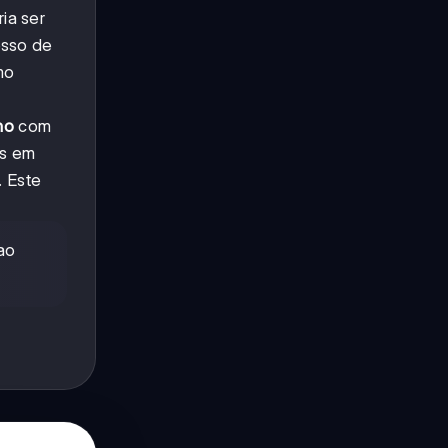
ia ser
esso de
mo
no
com
as em
. Este
ao