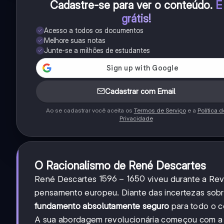
Cadastre-se para ver o conteúdo
.
É
grátis!
Acesso a todos os documentos
Melhore suas notas
Junte-se a milhões de estudantes
Cadastrar com Email
Ao se cadastrar você aceita os
Termos de Serviço
e a
Política d
Privacidade
O Racionalismo de René Descartes
1596-
1596
−
1650
René Descartes
viveu durante a Rev
1650
pensamento europeu. Diante das incertezas sobr
fundamento absolutamente seguro
para todo o 
A sua abordagem revolucionária começou com 