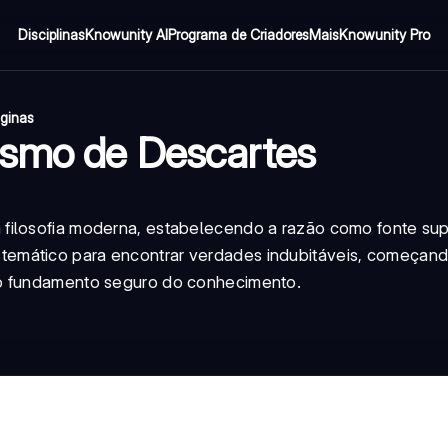
Disciplinas
Knowunity AI
Programa de Criadores
Mais
Knowunity Pro
áginas
ismo de Descartes
 filosofia moderna, estabelecendo a razão como fonte su
emático para encontrar verdades indubitáveis, começand
ro fundamento seguro do conhecimento.