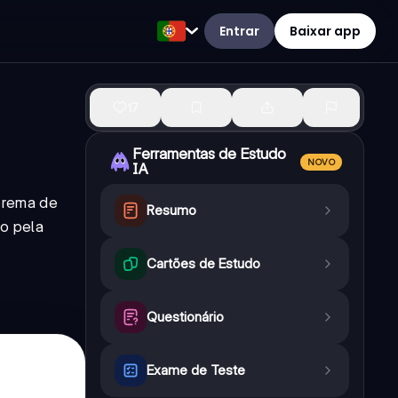
Entrar
Baixar app
17
Ferramentas de Estudo
NOVO
IA
prema de
Resumo
o pela
Cartões de Estudo
Questionário
Exame de Teste