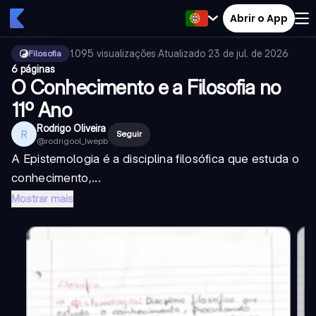
Abrir o App
1.095
visualizações
·
Atualizado
23 de jul. de 2026
·
Filosofia
6 páginas
O Conhecimento e a Filosofia no
11º Ano
Rodrigo Oliveira
R
Seguir
@
rodrigool_lwepb
A Epistemologia é a disciplina filosófica que estuda o
conhecimento,...
Mostrar mais