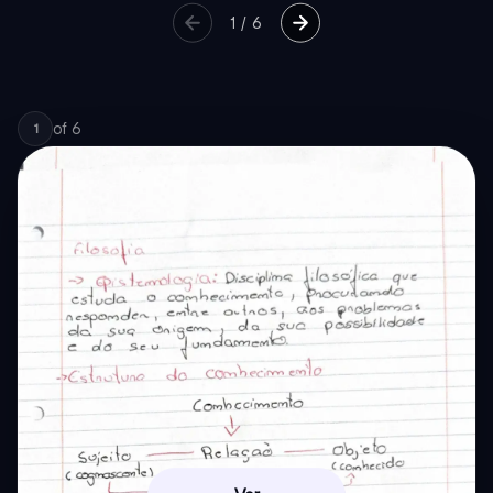
1
/
6
of
6
1