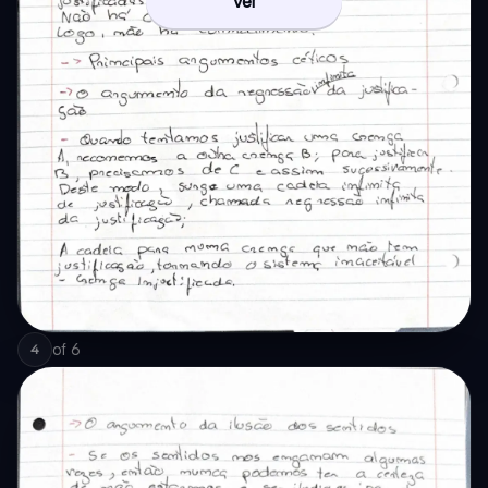
Ver
of
6
4