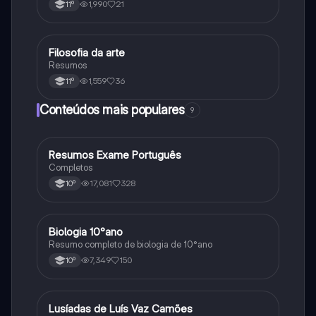
1,990
21
11º
Filosofia da arte
Filosofia
Resumos
1,559
36
11º
Conteúdos mais populares
9
Resumos Exame Português
Português
Completos
17,081
328
10º
Biologia 10°ano
Biologia
Resumo completo de biologia de 10°ano
7,349
150
10º
Lusíadas de Luís Vaz Camões
Português