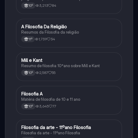
3,213
84
10º
A Filosofia Da Religião
Filosofia
Resumos da Filosofia da religião
1,739
34
11º
Mill e Kant
Filosofia
Resumo de filosofia 10°ano sobre Mill e Kant
2,587
55
10º
Filosofia A
Filosofia
Matéria de filosofia de 10 e 11 ano
3,645
77
10º
Filosofia da arte - 11ºano Filosofia
Filosofia
Filosofia da arte - 11ºano Filosofia