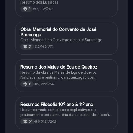
Resumo dos Lusíadas
3,476
69
9º
Obra: Memorial do Convento de José
Português
Saramago
Obra: Memorial do Convento de José Saramago
2,942
71
12º
Resumo dos Maias de Eça de Queiroz
Português
Resumo da obra os Maias de Eça de Queiroz.
Naturalismo e realismo, caracterização dos
personagens e contexto histórico.
2,969
34
11º
Resumos Filosofia 10º ano & 11º ano
Filosofia
Resumos muito completos e explicativos de
praticamente toda a matéria da disciplina de Filosofia
no ensino secundário em Portugal @mariiarafael
8,312
202
10º