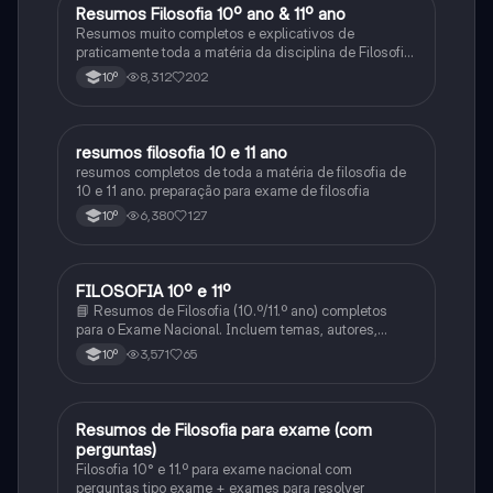
Resumos Filosofia 10º ano & 11º ano
Filosofia
Resumos muito completos e explicativos de
praticamente toda a matéria da disciplina de Filosofia
no ensino secundário em Portugal @mariiarafael
8,312
202
10º
resumos filosofia 10 e 11 ano
Filosofia
resumos completos de toda a matéria de filosofia de
10 e 11 ano. preparação para exame de filosofia
6,380
127
10º
FILOSOFIA 10º e 11º
Filosofia
📘 Resumos de Filosofia (10.º/11.º ano) completos
para o Exame Nacional. Incluem temas, autores,
definições e comparações. Simples, organizados e
3,571
65
10º
prontos a usar! 📩 Envia mensagem e estuda com
confiança!
Resumos de Filosofia para exame (com
Filosofia
perguntas)
Filosofia 10° e 11.º para exame nacional com
perguntas tipo exame + exames para resolver