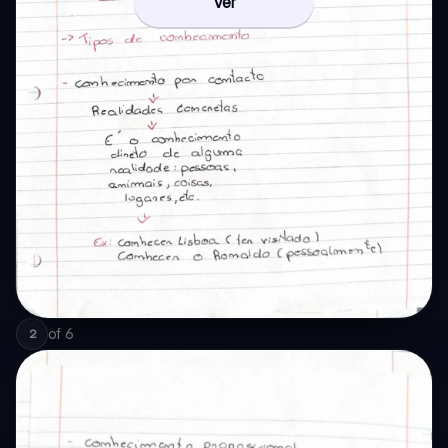
Ver
of
6
2