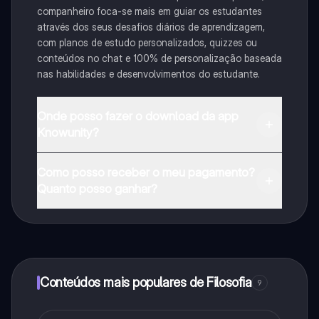
companheiro foca-se mais em guiar os estudantes
através dos seus desafios diários de aprendizagem,
com planos de estudo personalizados, quizzes ou
conteúdos no chat e 100% de personalização baseada
nas habilidades e desenvolvimentos do estudante.
Onde posso fazer o download da app
Knowunity?
Pode descarregar a aplicação na Google Play Store e
Como posso receber o meu pagamento?
na Apple App Store.
Quanto posso ganhar?
Sim, tem acesso gratuito ao conteúdo da aplicação e
ao nosso companheiro de IA. Para desbloquear
determinadas funcionalidades da aplicação, pode
adquirir o Knowunity Pro.
Conteúdos mais populares de Filosofia
9