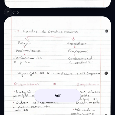
of
6
5
Ver