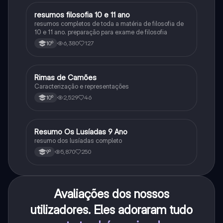
resumos filosofia 10 e 11 ano
Filosofia
resumos completos de toda a matéria de filosofia de
10 e 11 ano. preparação para exame de filosofia
6,380
127
10º
Rimas de Camões
Português
Caracterização e representações
2,529
46
10º
Resumo Os Lusíadas 9 Ano
Português
resumo dos lusíadas completo
5,870
250
9º
Avaliações dos nossos
utilizadores. Eles adoraram tudo