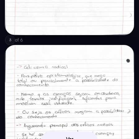
of
6
3