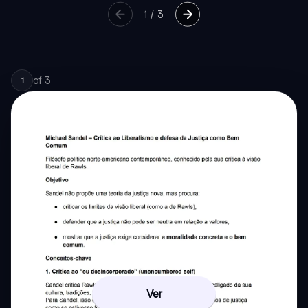
1
/
3
of
3
1
Ver