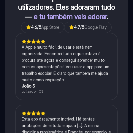
utilizadores. Eles adoraram tudo
—
e tu também vais adorar
.
4.6
/5
App Store
4.7
/5
Google Play
A App é muito fácil de usar e está nem
organizada. Encontrei tudo o que estava à
procura até agora e consegui aprender muito
com as apresentações! Vou usar a app para um
trabalho escolar! E claro que também me ajuda
muito como inspiração.
João S
utilizador iOS
Esta app é realmente incrível. Há tantas
anotações de estudo e ajuda [...]. A minha
disciplina problemática é Francês, por exemplo, e