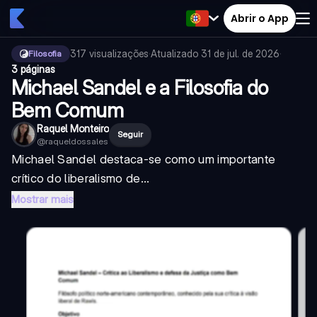
Abrir o App
317
visualizações
·
Atualizado
31 de jul. de 2026
·
Filosofia
3 páginas
Michael Sandel e a Filosofia do
Bem Comum
Raquel Monteiro
Seguir
@
raqueldossales
Michael Sandel destaca-se como um importante
crítico do liberalismo de...
Mostrar mais