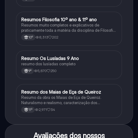
Resumos Filosofia 10º ano & 11º ano
Filosofia
Resumos muito completos e explicativos de
praticamente toda a matéria da disciplina de Filosofia
no ensino secundário em Portugal @mariiarafael
8,313
202
10º
Resumo Os Lusíadas 9 Ano
Português
resumo dos lusíadas completo
5,870
250
9º
Resumo dos Maias de Eça de Queiroz
Português
Resumo da obra os Maias de Eça de Queiroz.
Naturalismo e realismo, caracterização dos
personagens e contexto histórico.
2,971
34
11º
Avaliações dos nossos