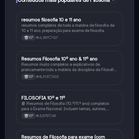
9
resumos filosofia 10 e 11 ano
Filosofia
resumos completos de toda a matéria de filosofia de
10 e 11 ano. preparação para exame de filosofia
6,381
127
10º
Resumos Filosofia 10º ano & 11º ano
Filosofia
Resumos muito completos e explicativos de
praticamente toda a matéria da disciplina de Filosofia
no ensino secundário em Portugal @mariiarafael
8,313
202
10º
FILOSOFIA 10º e 11º
Filosofia
📘 Resumos de Filosofia (10.º/11.º ano) completos
para o Exame Nacional. Incluem temas, autores,
definições e comparações. Simples, organizados e
3,575
65
10º
prontos a usar! 📩 Envia mensagem e estuda com
confiança!
Resumos de Filosofia para exame (com
Filosofia