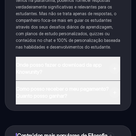
temos na plataforma, podemos fornecer respostas
verdadeiramente significativas e relevantes para os
estudantes. Mas não se trata apenas de respostas, o
companheiro foca-se mais em guiar os estudantes
através dos seus desafios diários de aprendizagem,
com planos de estudo personalizados, quizzes ou
conteúdos no chat e 100% de personalização baseada
nas habilidades e desenvolvimentos do estudante.
Onde posso fazer o download da app
Knowunity?
Pode descarregar a aplicação na Google Play Store e
Como posso receber o meu pagamento?
na Apple App Store.
Quanto posso ganhar?
Sim, tem acesso gratuito ao conteúdo da aplicação e
ao nosso companheiro de IA. Para desbloquear
determinadas funcionalidades da aplicação, pode
adquirir o Knowunity Pro.
Conteúdos mais populares de Filosofia