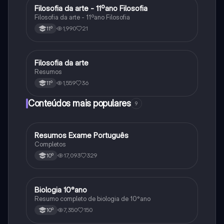
Filosofia da arte - 11ºano Filosofia
Filosofia
Filosofia da arte - 11ºano Filosofia
1,990
21
11º
Filosofia da arte
Filosofia
Resumos
1,559
36
11º
Conteúdos mais populares
9
Resumos Exame Português
Português
Completos
17,093
329
10º
Biologia 10°ano
Biologia
Resumo completo de biologia de 10°ano
7,350
150
10º