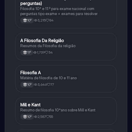
perguntas)
Filosofia 10° e 11.º para exame nacional com
perguntas tipo exame + exames para resolver
3,215
84
10º
A Filosofia Da Religião
Filosofia
Resumos da Filosofia da religião
1,739
34
11º
Filosofia A
Filosofia
Matéria de filosofia de 10 e 11 ano
3,646
77
10º
Mill e Kant
Filosofia
Resumo de filosofia 10°ano sobre Mill e Kant
2,587
55
10º