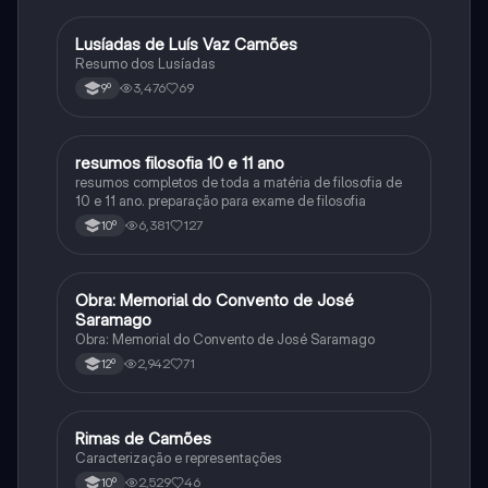
Lusíadas de Luís Vaz Camões
Português
Resumo dos Lusíadas
3,476
69
9º
resumos filosofia 10 e 11 ano
Filosofia
resumos completos de toda a matéria de filosofia de
10 e 11 ano. preparação para exame de filosofia
6,381
127
10º
Obra: Memorial do Convento de José
Português
Saramago
Obra: Memorial do Convento de José Saramago
2,942
71
12º
Rimas de Camões
Português
Caracterização e representações
2,529
46
10º