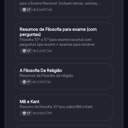
para o Exame Nacional. Incluem temas, autores,
definições e comparações. Simples, organizados e
3,569
65
10º
prontos a usar! 📩 Envia mensagem e estuda com
confiança!
Resumos de Filosofia para exame (com
Filosofia
perguntas)
Filosofia 10° e 11.º para exame nacional com
perguntas tipo exame + exames para resolver
3,213
84
10º
A Filosofia Da Religião
Filosofia
Resumos da Filosofia da religião
1,739
34
11º
Mill e Kant
Filosofia
Resumo de filosofia 10°ano sobre Mill e Kant
2,586
55
10º