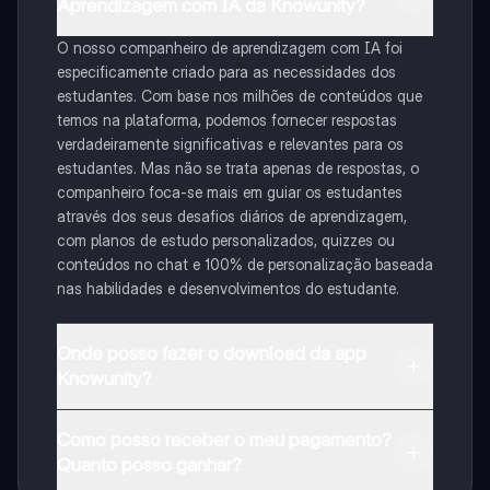
Aprendizagem com IA da Knowunity?
O nosso companheiro de aprendizagem com IA foi
especificamente criado para as necessidades dos
estudantes. Com base nos milhões de conteúdos que
temos na plataforma, podemos fornecer respostas
verdadeiramente significativas e relevantes para os
estudantes. Mas não se trata apenas de respostas, o
companheiro foca-se mais em guiar os estudantes
através dos seus desafios diários de aprendizagem,
com planos de estudo personalizados, quizzes ou
conteúdos no chat e 100% de personalização baseada
nas habilidades e desenvolvimentos do estudante.
Onde posso fazer o download da app
Knowunity?
Pode descarregar a aplicação na Google Play Store e
Como posso receber o meu pagamento?
na Apple App Store.
Quanto posso ganhar?