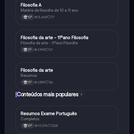
Filosofia A
Filosofia
Matéria de filosofia de 10 e 11 ano
3,645
77
10º
Filosofia da arte - 11ºano Filosofia
Filosofia
Filosofia da arte - 11ºano Filosofia
1,990
21
11º
Filosofia da arte
Filosofia
Resumos
1,559
36
11º
Conteúdos mais populares
9
Resumos Exame Português
Português
Completos
17,074
328
10º