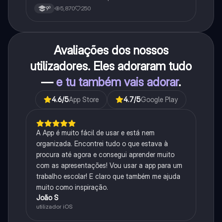
5,870
250
9º
Avaliações dos nossos
utilizadores. Eles adoraram tudo
—
e tu também vais adorar
.
4.6
/5
App Store
4.7
/5
Google Play
A App é muito fácil de usar e está nem
organizada. Encontrei tudo o que estava à
procura até agora e consegui aprender muito
com as apresentações! Vou usar a app para um
trabalho escolar! E claro que também me ajuda
muito como inspiração.
João S
utilizador iOS