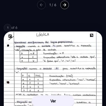
1
/
6
of
6
1
Ver