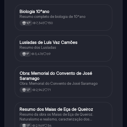
Biologia 10°ano
Biologia
Resumo completo de biologia de 10°ano
7,345
150
10º
Lusíadas de Luís Vaz Camões
Português
Resumo dos Lusíadas
3,476
69
9º
Obra: Memorial do Convento de José
Português
Saramago
Obra: Memorial do Convento de José Saramago
2,942
71
12º
Resumo dos Maias de Eça de Queiroz
Português
Resumo da obra os Maias de Eça de Queiroz.
Naturalismo e realismo, caracterização dos
personagens e contexto histórico.
2,969
34
11º