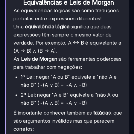
Equivalências e Leis de Morgan
As equivalências lógicas são como traduções
perfeitas entre expressões diferentes!
Uma
equivalência lógica
significa que duas
expressões têm sempre o mesmo valor de
verdade. Por exemplo, A ↔ B é equivalente a
(A → B) ∧ (B → A).
As
Leis de Morgan
são ferramentas poderosas
para trabalhar com negações:
1ª Lei: negar "A ou B" equivale a "não A e
não B" (¬(A ∨ B) ≡ ¬A ∧ ¬B)
2ª Lei: negar "A e B" equivale a "não A ou
não B" (¬(A ∧ B) ≡ ¬A ∨ ¬B)
É importante conhecer também as
falácias
, que
são argumentos inválidos mas que parecem
corretos: