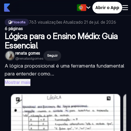
Abrir o App
763
visualizações
·
Atualizado
21 de jul. de 2026
·
Filosofia
6 páginas
Lógica para o Ensino Médio: Guia
Essencial
renata gomes
Seguir
@
renatastgomes
A lógica proposicional é uma ferramenta fundamental
para entender como...
Mostrar mais