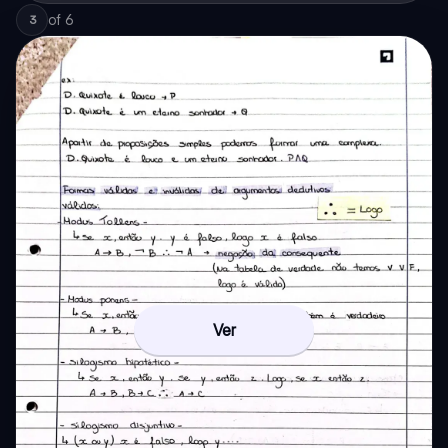
of
6
3
Ver