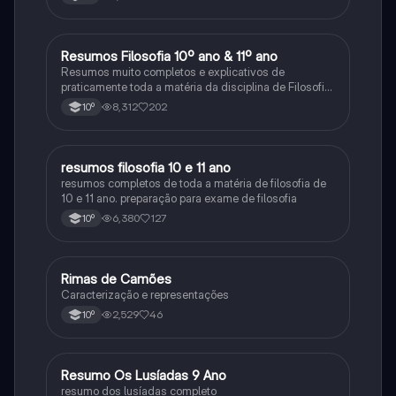
Resumos Filosofia 10º ano & 11º ano
Filosofia
Resumos muito completos e explicativos de
praticamente toda a matéria da disciplina de Filosofia
no ensino secundário em Portugal @mariiarafael
8,312
202
10º
resumos filosofia 10 e 11 ano
Filosofia
resumos completos de toda a matéria de filosofia de
10 e 11 ano. preparação para exame de filosofia
6,380
127
10º
Rimas de Camões
Português
Caracterização e representações
2,529
46
10º
Resumo Os Lusíadas 9 Ano
Português
resumo dos lusíadas completo