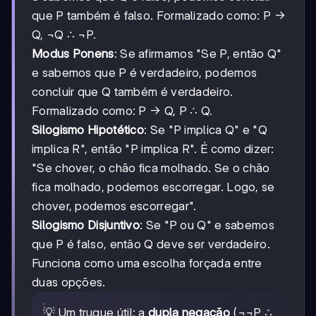
que P também é falso. Formalizado como: P →
Q, ¬Q ∴ ¬P.
Modus Ponens
: Se afirmamos "Se P, então Q"
e sabemos que P é verdadeiro, podemos
concluir que Q também é verdadeiro.
Formalizado como: P → Q, P ∴ Q.
Silogismo Hipotético
: Se "P implica Q" e "Q
implica R", então "P implica R". É como dizer:
"Se chover, o chão fica molhado. Se o chão
fica molhado, podemos escorregar. Logo, se
chover, podemos escorregar".
Silogismo Disjuntivo
: Se "P ou Q" e sabemos
que P é falso, então Q deve ser verdadeiro.
Funciona como uma escolha forçada entre
duas opções.
💡 Um truque útil: a
dupla negação
(¬¬P ∴