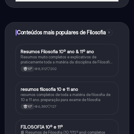
Sim, tem acesso gratuito ao conteúdo da aplicação e
ao nosso companheiro de IA. Para desbloquear
determinadas funcionalidades da aplicação, pode
adquirir o Knowunity Pro.
Conteúdos mais populares de Filosofia
9
Resumos Filosofia 10º ano & 11º ano
Filosofia
Resumos muito completos e explicativos de
praticamente toda a matéria da disciplina de Filosofia
no ensino secundário em Portugal @mariiarafael
8,312
202
10º
resumos filosofia 10 e 11 ano
Filosofia
resumos completos de toda a matéria de filosofia de
10 e 11 ano. preparação para exame de filosofia
6,380
127
10º
FILOSOFIA 10º e 11º
Filosofia
📘 Resumos de Filosofia (10.º/11.º ano) completos