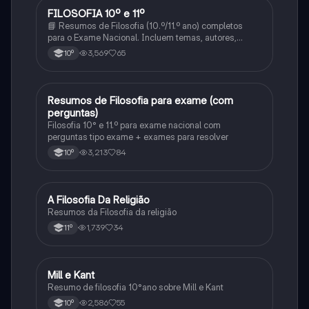
FILOSOFIA 10º e 11º
Filosofia
📘 Resumos de Filosofia (10.º/11.º ano) completos
para o Exame Nacional. Incluem temas, autores,
definições e comparações. Simples, organizados e
3,569
65
10º
prontos a usar! 📩 Envia mensagem e estuda com
confiança!
Resumos de Filosofia para exame (com
Filosofia
perguntas)
Filosofia 10° e 11.º para exame nacional com
perguntas tipo exame + exames para resolver
3,213
84
10º
A Filosofia Da Religião
Filosofia
Resumos da Filosofia da religião
1,739
34
11º
Mill e Kant
Filosofia
Resumo de filosofia 10°ano sobre Mill e Kant
2,586
55
10º