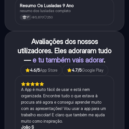
Resumo Os Lusíadas 9 Ano
Português
resumo dos lusíadas completo
5,870
250
9º
Avaliações dos nossos
utilizadores. Eles adoraram tudo
—
e tu também vais adorar
.
4.6
/5
App Store
4.7
/5
Google Play
A App é muito fácil de usar e está nem
organizada. Encontrei tudo o que estava à
procura até agora e consegui aprender muito
com as apresentações! Vou usar a app para um
trabalho escolar! E claro que também me ajuda
muito como inspiração.
João S