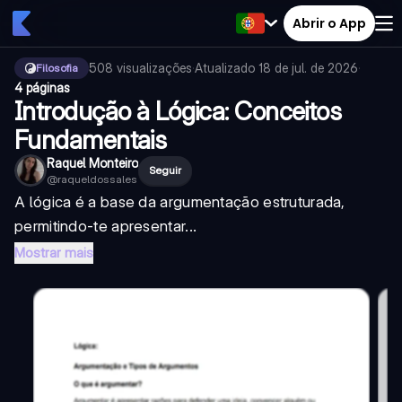
Abrir o App
508
visualizações
·
Atualizado
18 de jul. de 2026
·
Filosofia
4 páginas
Introdução à Lógica: Conceitos
Fundamentais
Raquel Monteiro
Seguir
@
raqueldossales
A lógica é a base da argumentação estruturada,
permitindo-te apresentar...
Mostrar mais