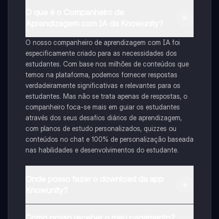
O que é o Companheiro de
Aprendizagem com IA da Knowunity?
O nosso companheiro de aprendizagem com IA foi
especificamente criado para as necessidades dos
estudantes. Com base nos milhões de conteúdos que
temos na plataforma, podemos fornecer respostas
verdadeiramente significativas e relevantes para os
estudantes. Mas não se trata apenas de respostas, o
companheiro foca-se mais em guiar os estudantes
através dos seus desafios diários de aprendizagem,
com planos de estudo personalizados, quizzes ou
conteúdos no chat e 100% de personalização baseada
nas habilidades e desenvolvimentos do estudante.
Onde posso fazer o download da app
Knowunity?
Pode descarregar a aplicação na Google Play Store e
Como posso receber o meu pagamento?