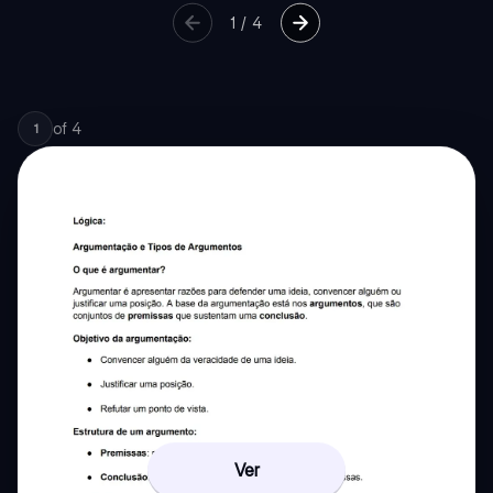
1
/
4
of
4
1
Ver