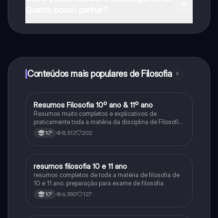
na Apple App Store.
Quanto posso ganhar?
Sim, tem acesso gratuito ao conteúdo da aplicação e
ao nosso companheiro de IA. Para desbloquear
determinadas funcionalidades da aplicação, pode
adquirir o Knowunity Pro.
Conteúdos mais populares de Filosofia
9
Resumos Filosofia 10º ano & 11º ano
Filosofia
Resumos muito completos e explicativos de
praticamente toda a matéria da disciplina de Filosofia
no ensino secundário em Portugal @mariiarafael
8,312
202
10º
resumos filosofia 10 e 11 ano
Filosofia
resumos completos de toda a matéria de filosofia de
10 e 11 ano. preparação para exame de filosofia
6,380
127
10º