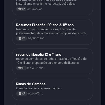
Naturalismo e realismo, caracterização dos
personagens e contexto histórico.
2,969
34
11º
Resumos Filosofia 10º ano & 11º ano
Filosofia
Resumos muito completos e explicativos de
praticamente toda a matéria da disciplina de Filosofia
no ensino secundário em Portugal @mariiarafael
8,312
202
10º
resumos filosofia 10 e 11 ano
Filosofia
resumos completos de toda a matéria de filosofia de
10 e 11 ano. preparação para exame de filosofia
6,380
127
10º
Rimas de Camões
Português
Caracterização e representações
2,529
46
10º