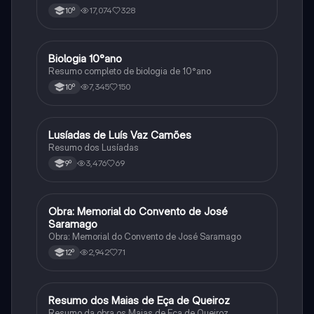
17,074
328
10º
Biologia 10°ano
Biologia
Resumo completo de biologia de 10°ano
7,345
150
10º
Lusíadas de Luís Vaz Camões
Português
Resumo dos Lusíadas
3,476
69
9º
Obra: Memorial do Convento de José
Português
Saramago
Obra: Memorial do Convento de José Saramago
2,942
71
12º
Resumo dos Maias de Eça de Queiroz
Português
Resumo da obra os Maias de Eça de Queiroz.