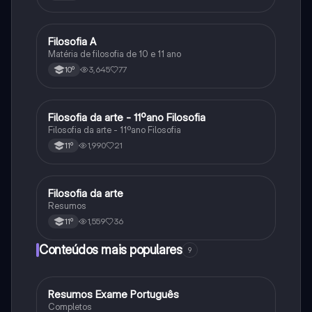
Filosofia A
Filosofia
Matéria de filosofia de 10 e 11 ano
3,645
77
10º
Filosofia da arte - 11ºano Filosofia
Filosofia
Filosofia da arte - 11ºano Filosofia
1,990
21
11º
Filosofia da arte
Filosofia
Resumos
1,559
36
11º
Conteúdos mais populares
9
Resumos Exame Português
Português
Completos