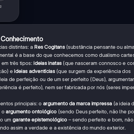
e
o Conhecimento
as distintas: a
Res Cogitans
(substância pensante ou alma
damental é a base do que conhecemos como dualismo carte
 em três tipos:
ideias inatas
(que nasceram connosco e co
ção) e
ideias adventícias
(que surgem da experiência dos
 ideia de perfeição ou de um ser perfeito (Deus), argument
riência é perfeito), nem ser fabricada por nós (seres imper
entos principais: o
argumento da marca impressa
(a ideia 
e o
argumento ontológico
(sendo Deus perfeito, não lhe po
omo um
garante epistemológico
– sendo perfeito e bom, não
tindo assim a verdade e a existência do mundo exterior.