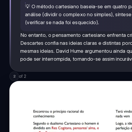
💡 O método cartesiano baseia-se em quatro pas
análise (dividir o complexo no simples), sínte
(verificar se nada foi esquecido).
No entanto, o pensamento cartesiano enfrenta crí
Descartes confia nas ideias claras e distintas p
mesmas ideias. David Hume argumentou ainda q
pode ser interrompida, tornando-se assim incuráv
of
2
2