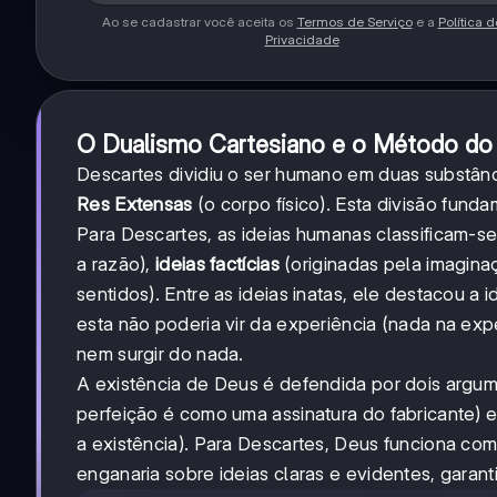
Ao se cadastrar você aceita os
Termos de Serviço
e a
Política d
Privacidade
O Dualismo Cartesiano e o Método d
Descartes dividiu o ser humano em duas substânci
Res Extensas
(o corpo físico). Esta divisão fun
Para Descartes, as ideias humanas classificam-se
a razão),
ideias factícias
(originadas pela imagina
sentidos). Entre as ideias inatas, ele destacou a
esta não poderia vir da experiência (nada na expe
nem surgir do nada.
A existência de Deus é defendida por dois argum
perfeição é como uma assinatura do fabricante) 
a existência). Para Descartes, Deus funciona c
enganaria sobre ideias claras e evidentes, garan