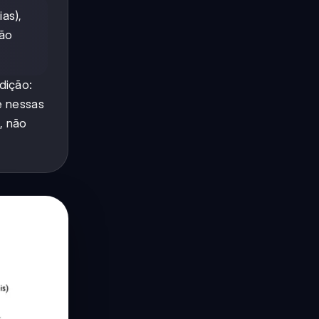
as),
são
dição:
e nessas
, não