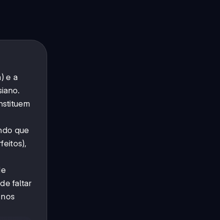
) e a
siano.
nstituem
ando que
feitos),
de
de faltar
 nos