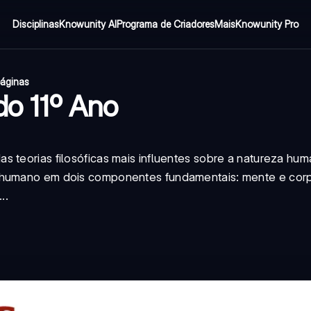
Disciplinas
Knowunity AI
Programa de Criadores
Mais
Knowunity Pro
páginas
do 11º Ano
 teorias filosóficas mais influentes sobre a natureza hum
r humano em dois componentes fundamentais: mente e cor
..