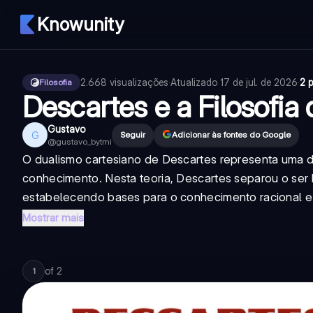
Knowunity
2.668
visualizações
·
Atualizado
17 de jul. de 2026
·
2 
Filosofia
Descartes e a Filosofia 
Gustavo
G
Seguir
Adicionar às fontes do Google
@
gustavo_bytmi
O dualismo cartesiano de Descartes representa uma das
conhecimento. Nesta teoria, Descartes separou o se
estabelecendo bases para o conhecimento racional e.
Mostrar mais
of
2
1