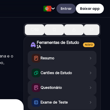
Entrar
Baixar app
50
Ferramentas de Estudo
NOVO
IA
ana e o
Resumo
po,
Cartões de Estudo
Questionário
Exame de Teste