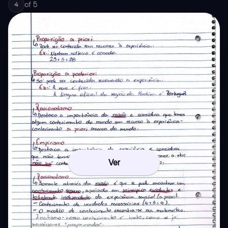
of
5
4
Ver