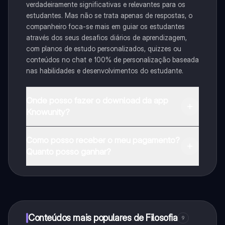
verdadeiramente significativas e relevantes para os
estudantes. Mas não se trata apenas de respostas, o
companheiro foca-se mais em guiar os estudantes
através dos seus desafios diários de aprendizagem,
com planos de estudo personalizados, quizzes ou
conteúdos no chat e 100% de personalização baseada
nas habilidades e desenvolvimentos do estudante.
Onde posso fazer o download da app
Knowunity?
Pode descarregar a aplicação na Google Play Store e
Como posso receber o meu pagamento?
na Apple App Store.
Quanto posso ganhar?
Sim, tem acesso gratuito ao conteúdo da aplicação e
ao nosso companheiro de IA. Para desbloquear
determinadas funcionalidades da aplicação, pode
adquirir o Knowunity Pro.
Conteúdos mais populares de Filosofia
9