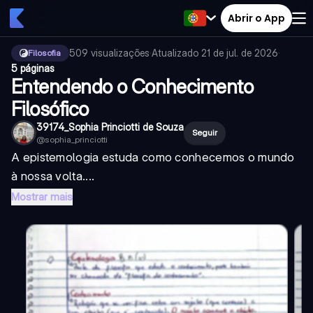
Abrir o App
509
visualizações
·
Atualizado
21 de jul. de 2026
·
Filosofia
5 páginas
Entendendo o Conhecimento
Filosófico
39174_Sophia Princiotti de Souza
Seguir
@
sophia_princiotti
A epistemologia estuda como conhecemos o mundo
à nossa volta....
Mostrar mais