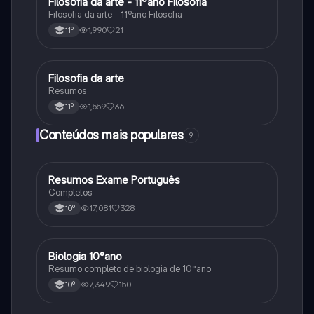
Filosofia da arte - 11ºano Filosofia
Filosofia
Filosofia da arte - 11ºano Filosofia
1,990
21
11º
Filosofia da arte
Filosofia
Resumos
1,559
36
11º
Conteúdos mais populares
9
Resumos Exame Português
Português
Completos
17,081
328
10º
Biologia 10°ano
Biologia
Resumo completo de biologia de 10°ano
7,349
150
10º