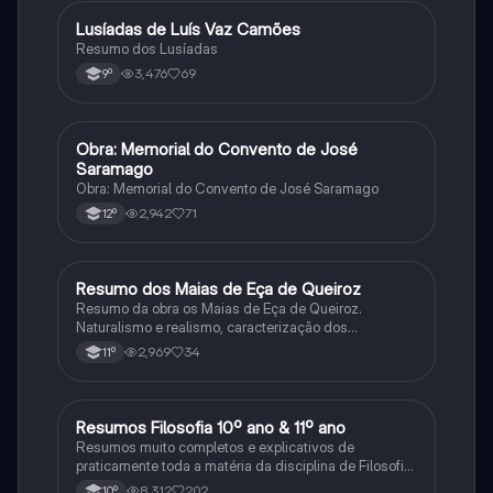
Lusíadas de Luís Vaz Camões
Português
Resumo dos Lusíadas
3,476
69
9º
Obra: Memorial do Convento de José
Português
Saramago
Obra: Memorial do Convento de José Saramago
2,942
71
12º
Resumo dos Maias de Eça de Queiroz
Português
Resumo da obra os Maias de Eça de Queiroz.
Naturalismo e realismo, caracterização dos
personagens e contexto histórico.
2,969
34
11º
Resumos Filosofia 10º ano & 11º ano
Filosofia
Resumos muito completos e explicativos de
praticamente toda a matéria da disciplina de Filosofia
no ensino secundário em Portugal @mariiarafael
8,312
202
10º