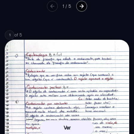
1
/
5
of
5
1
Ver