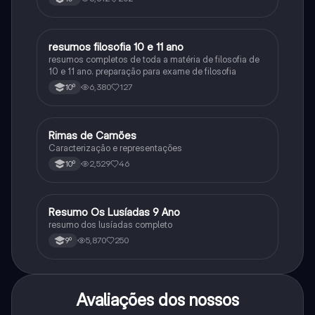
resumos filosofia 10 e 11 ano
Filosofia
resumos completos de toda a matéria de filosofia de
10 e 11 ano. preparação para exame de filosofia
6,380
127
10º
Rimas de Camões
Português
Caracterização e representações
2,529
46
10º
Resumo Os Lusíadas 9 Ano
Português
resumo dos lusíadas completo
5,870
250
9º
Avaliações dos nossos