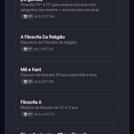
Filosofia 10° e 11.º para exame nacional com
perguntas tipo exame + exames para resolver
3,213
84
10º
A Filosofia Da Religião
Filosofia
Resumos da Filosofia da religião
1,739
34
11º
Mill e Kant
Filosofia
Resumo de filosofia 10°ano sobre Mill e Kant
2,587
55
10º
Filosofia A
Filosofia
Matéria de filosofia de 10 e 11 ano
3,645
77
10º