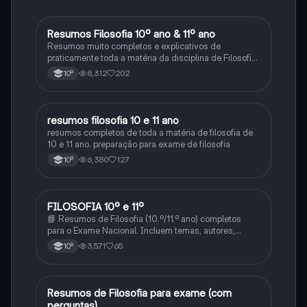
Resumos Filosofia 10º ano & 11º ano
Filosofia
Resumos muito completos e explicativos de
praticamente toda a matéria da disciplina de Filosofia
no ensino secundário em Portugal @mariiarafael
8,312
202
10º
resumos filosofia 10 e 11 ano
Filosofia
resumos completos de toda a matéria de filosofia de
10 e 11 ano. preparação para exame de filosofia
6,380
127
10º
FILOSOFIA 10º e 11º
Filosofia
📘 Resumos de Filosofia (10.º/11.º ano) completos
para o Exame Nacional. Incluem temas, autores,
definições e comparações. Simples, organizados e
3,571
65
10º
prontos a usar! 📩 Envia mensagem e estuda com
confiança!
Resumos de Filosofia para exame (com
Filosofia
perguntas)