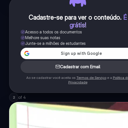
Cadastre-se para ver o conteúdo
.
É
grátis!
Acesso a todos os documentos
Melhore suas notas
Junte-se a milhões de estudantes
Cadastrar com Email
Ao se cadastrar você aceita os
Termos de Serviço
e a
Política d
Privacidade
of
4
2