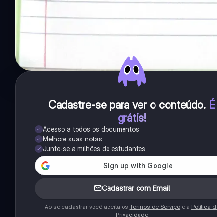
Cadastre-se para ver o conteúdo
.
É
grátis!
Acesso a todos os documentos
Melhore suas notas
Junte-se a milhões de estudantes
Cadastrar com Email
Ao se cadastrar você aceita os
Termos de Serviço
e a
Política d
Privacidade