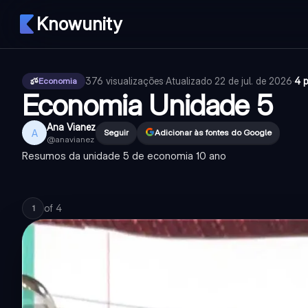
Knowunity
376
visualizações
·
Atualizado
22 de jul. de 2026
·
4 
Economia
Economia Unidade 5
Ana Vianez
A
Seguir
Adicionar às fontes do Google
@
anavianez
Resumos da unidade 5 de economia 10 ano
of
4
1