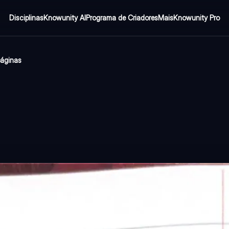
Disciplinas
Knowunity AI
Programa de Criadores
Mais
Knowunity Pro
páginas