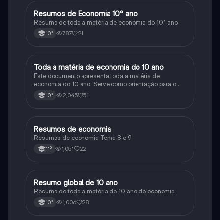
Resumos de Economia 10° ano
Economia
Resumo de toda a matéria de economia do 10° ano
787
21
10º
Toda a matéria de economia do 10 ano
Economia
Este documento apresenta toda a matéria de
economia do 10 ano. Serve como orientação para o
exame de 11 ano
2,045
51
10º
Resumos de economia
Economia
Resumos de economia Tema 8 e 9
1,051
22
11º
Resumo global de 10 ano
Economia
Resumo de toda a matéria de 10 ano de economia
1,006
28
10º