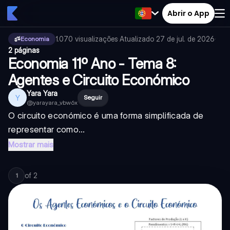
Abrir o App
1.070
visualizações
·
Atualizado
27 de jul. de 2026
·
Economia
2 páginas
Economia 11º Ano - Tema 8:
Agentes e Circuito Económico
Yara Yara
Y
Seguir
@
yarayara_vbw6x
O circuito económico é uma forma simplificada de
representar como...
Mostrar mais
of
2
1