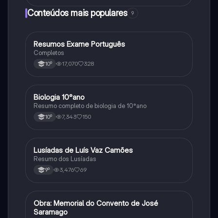
Conteúdos mais populares
9
Resumos Exame Português
Português
Completos
17,070
328
10º
Biologia 10°ano
Biologia
Resumo completo de biologia de 10°ano
7,343
150
10º
Lusíadas de Luís Vaz Camões
Português
Resumo dos Lusíadas
3,476
69
9º
Obra: Memorial do Convento de José
Português
Saramago