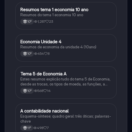
Resumos tema 1 economia 10 ano
Economia
Resumos do tema 1 economia 10 ano
1,287
23
10º
Economia Unidade 4
Economia
Resumos de economia da unidade 4 (10ano)
454
8
10º
Tema 5 de Economia A
Economia
Estes resumos explicão tudo do tema 5 de Economia,
desde as trocas, os tipos de moeda, as funções, a
evolução, a inflação, desinflação, deflação, IPC,
568
14
10º
taxas, consequências e desvalorização da moeda.
A contabilidade nacional
Economia
Esquema-síntese; quadro geral: três óticas; palavras-
chave
498
7
11º