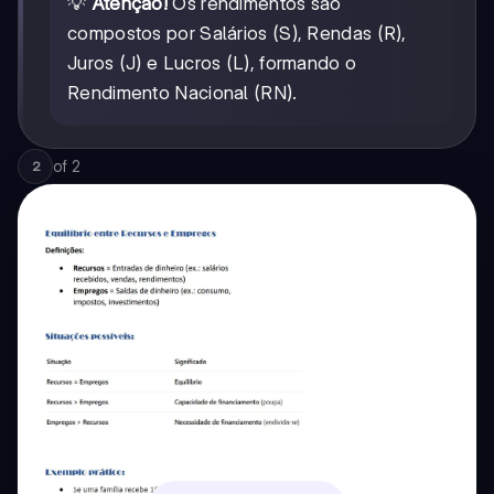
💡
Atenção!
Os rendimentos são
compostos por Salários (S), Rendas (R),
Juros (J) e Lucros (L), formando o
Rendimento Nacional (RN).
of
2
2