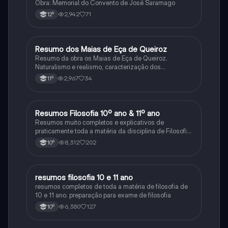
Obra: Memorial do Convento de José Saramago
2,942
71
12º
Resumo dos Maias de Eça de Queiroz
Português
Resumo da obra os Maias de Eça de Queiroz.
Naturalismo e realismo, caracterização dos
personagens e contexto histórico.
2,967
34
11º
Resumos Filosofia 10º ano & 11º ano
Filosofia
Resumos muito completos e explicativos de
praticamente toda a matéria da disciplina de Filosofia
no ensino secundário em Portugal @mariiarafael
8,312
202
10º
resumos filosofia 10 e 11 ano
Filosofia
resumos completos de toda a matéria de filosofia de
10 e 11 ano. preparação para exame de filosofia
6,380
127
10º