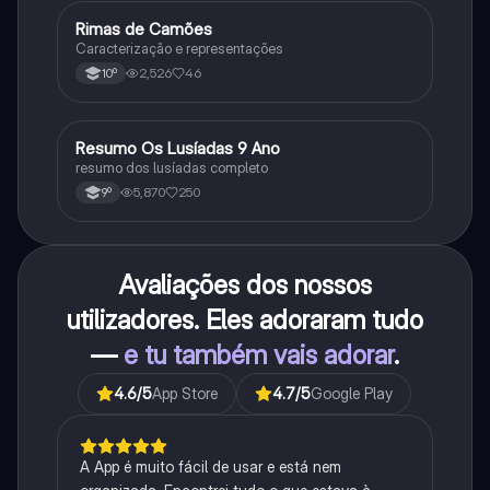
Rimas de Camões
Português
Caracterização e representações
2,526
46
10º
Resumo Os Lusíadas 9 Ano
Português
resumo dos lusíadas completo
5,870
250
9º
Avaliações dos nossos
utilizadores. Eles adoraram tudo
—
e tu também vais adorar
.
4.6
/5
App Store
4.7
/5
Google Play
A App é muito fácil de usar e está nem