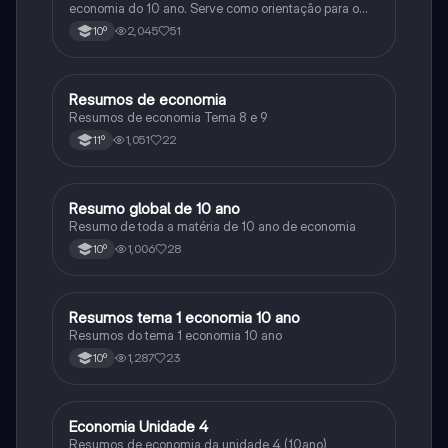
economia do 10 ano. Serve como orientação para o
exame de 11 ano
2,045
51
10º
Resumos de economia
Economia
Resumos de economia Tema 8 e 9
1,051
22
11º
Resumo global de 10 ano
Economia
Resumo de toda a matéria de 10 ano de economia
1,006
28
10º
Resumos tema 1 economia 10 ano
Economia
Resumos do tema 1 economia 10 ano
1,287
23
10º
Economia Unidade 4
Economia
Resumos de economia da unidade 4 (10ano)