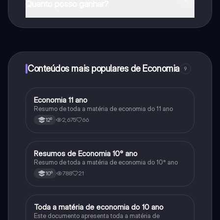
Quanto posso ganhar?
Sim, tem acesso gratuito ao conteúdo da aplicação e
ao nosso companheiro de IA. Para desbloquear
determinadas funcionalidades da aplicação, pode
adquirir o Knowunity Pro.
Conteúdos mais populares de Economia
9
Economia 11 ano
Economia
Resumo de toda a matéria de economia do 11 ano
2,675
66
12º
Resumos de Economia 10° ano
Economia
Resumo de toda a matéria de economia do 10° ano
788
21
10º
Toda a matéria de economia do 10 ano
Economia
Este documento apresenta toda a matéria de