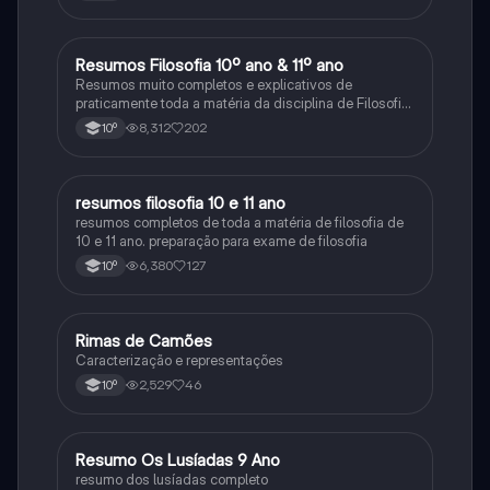
Resumos Filosofia 10º ano & 11º ano
Filosofia
Resumos muito completos e explicativos de
praticamente toda a matéria da disciplina de Filosofia
no ensino secundário em Portugal @mariiarafael
8,312
202
10º
resumos filosofia 10 e 11 ano
Filosofia
resumos completos de toda a matéria de filosofia de
10 e 11 ano. preparação para exame de filosofia
6,380
127
10º
Rimas de Camões
Português
Caracterização e representações
2,529
46
10º
Resumo Os Lusíadas 9 Ano
Português
resumo dos lusíadas completo