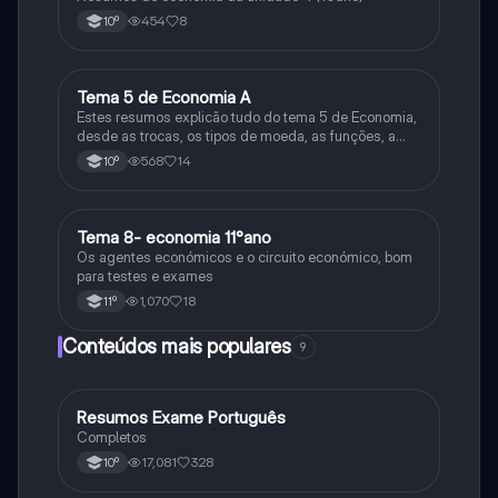
454
8
10º
Tema 5 de Economia A
Economia
Estes resumos explicão tudo do tema 5 de Economia,
desde as trocas, os tipos de moeda, as funções, a
evolução, a inflação, desinflação, deflação, IPC,
568
14
10º
taxas, consequências e desvalorização da moeda.
Tema 8- economia 11°ano
Economia
Os agentes económicos e o circuito económico, bom
para testes e exames
1,070
18
11º
Conteúdos mais populares
9
Resumos Exame Português
Português
Completos
17,081
328
10º