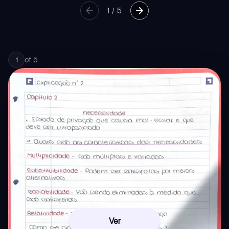
1
/
5
of
5
1
Ver