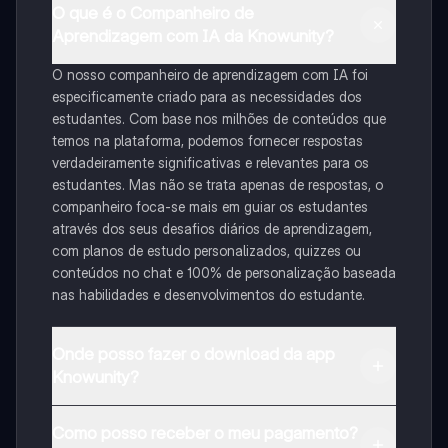
O que é o Companheiro de
Aprendizagem com IA da Knowunity?
O nosso companheiro de aprendizagem com IA foi
especificamente criado para as necessidades dos
estudantes. Com base nos milhões de conteúdos que
temos na plataforma, podemos fornecer respostas
verdadeiramente significativas e relevantes para os
estudantes. Mas não se trata apenas de respostas, o
companheiro foca-se mais em guiar os estudantes
através dos seus desafios diários de aprendizagem,
com planos de estudo personalizados, quizzes ou
conteúdos no chat e 100% de personalização baseada
nas habilidades e desenvolvimentos do estudante.
Onde posso fazer o download da app
Knowunity?
Pode descarregar a aplicação na Google Play Store e
Como posso receber o meu pagamento?
na Apple App Store.