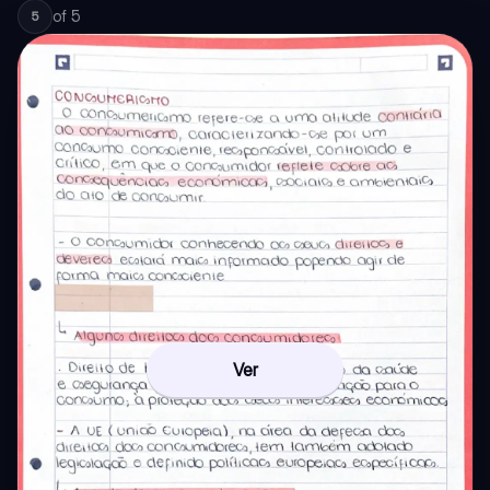
of
5
5
Ver