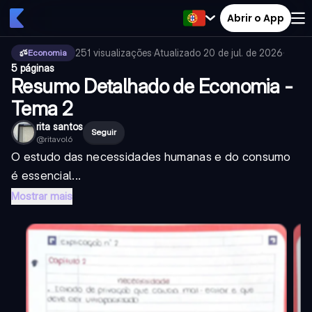
Abrir o App
251
visualizações
·
Atualizado
20 de jul. de 2026
·
Economia
5 páginas
Resumo Detalhado de Economia -
Tema 2
rita santos
Seguir
@
ritavol6
O estudo das necessidades humanas e do consumo
é essencial...
Mostrar mais