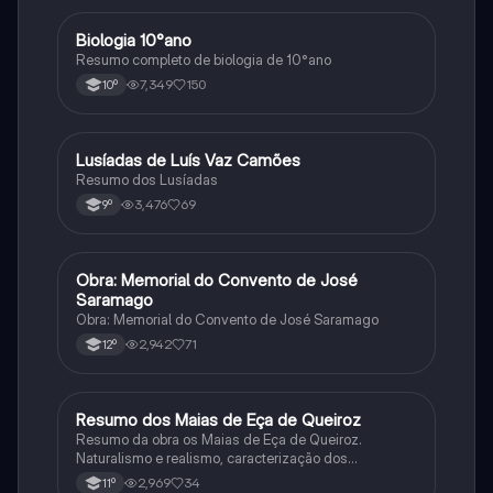
Biologia 10°ano
Biologia
Resumo completo de biologia de 10°ano
7,349
150
10º
Lusíadas de Luís Vaz Camões
Português
Resumo dos Lusíadas
3,476
69
9º
Obra: Memorial do Convento de José
Português
Saramago
Obra: Memorial do Convento de José Saramago
2,942
71
12º
Resumo dos Maias de Eça de Queiroz
Português
Resumo da obra os Maias de Eça de Queiroz.
Naturalismo e realismo, caracterização dos
personagens e contexto histórico.
2,969
34
11º