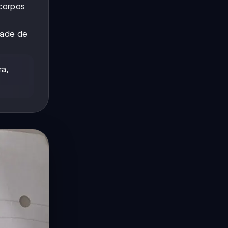
 corpos
dade de
ra,