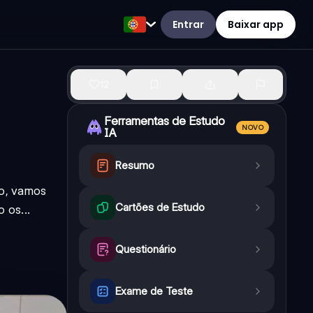
Entrar
Baixar app
12
Ferramentas de Estudo
NOVO
IA
Resumo
ão, vamos
Cartões de Estudo
 os...
Questionário
Exame de Teste