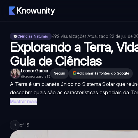
Knowunity
492
visualizações
·
Atualizado
22 de jul. de 
Ciências Naturais
Explorando a Terra, Vida
Guia de Ciências
Leonor Garcia
Seguir
Adicionar às fontes do Google
@
leonorgarcia13
A Terra é um planeta único no Sistema Solar que reúne
descobrir quais são as características especiais da Te
Mostrar mais
of
13
1