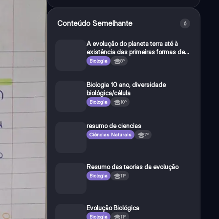
Conteúdo Semelhante
6
A evolução do planeta terra até à
existência das primeiras formas de
vida
Biologia
8º
Biologia 10 ano, diversidade
biológica/célula
Biologia
10º
resumo de ciencias
Ciências Naturais
7º
Resumo das teorias da evolução
Biologia
11º
Evolução Biológica
Biologia
11º