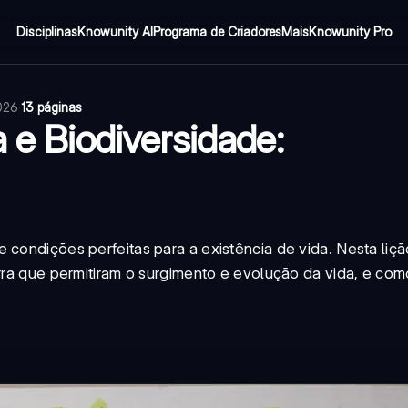
Disciplinas
Knowunity AI
Programa de Criadores
Mais
Knowunity Pro
2026
·
13 páginas
 e Biodiversidade:
 condições perfeitas para a existência de vida. Nesta liç
rra que permitiram o surgimento e evolução da vida, e como