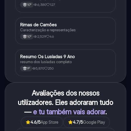
6,380
127
10º
Rimas de Camões
Português
Caracterização e representações
2,529
46
10º
Resumo Os Lusíadas 9 Ano
Português
resumo dos lusíadas completo
5,870
250
9º
Avaliações dos nossos
utilizadores. Eles adoraram tudo
—
e tu também vais adorar
.
4.6
/5
App Store
4.7
/5
Google Play