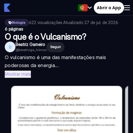
Abrir o App
622
visualizações
·
Atualizado
27 de jul. de 2026
·
Biologia
6 páginas
O que é o Vulcanismo?
Beatriz Gameiro
B
Seguir
@
beatrizga_h4noo
O vulcanismo é uma das manifestações mais
poderosas da energia...
Mostrar mais