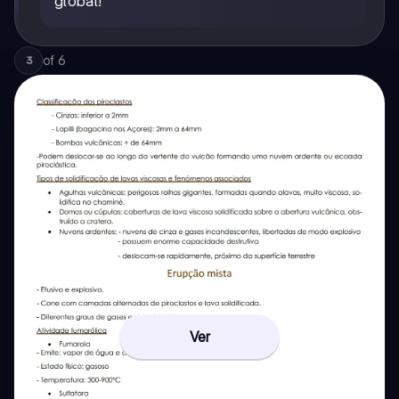
global!
of
6
3
Ver