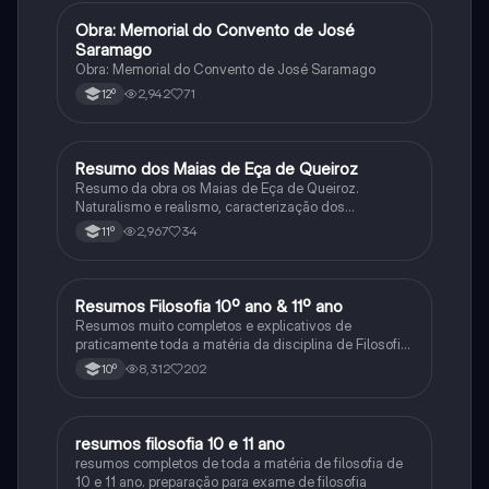
Obra: Memorial do Convento de José
Português
Saramago
Obra: Memorial do Convento de José Saramago
2,942
71
12º
Resumo dos Maias de Eça de Queiroz
Português
Resumo da obra os Maias de Eça de Queiroz.
Naturalismo e realismo, caracterização dos
personagens e contexto histórico.
2,967
34
11º
Resumos Filosofia 10º ano & 11º ano
Filosofia
Resumos muito completos e explicativos de
praticamente toda a matéria da disciplina de Filosofia
no ensino secundário em Portugal @mariiarafael
8,312
202
10º
resumos filosofia 10 e 11 ano
Filosofia
resumos completos de toda a matéria de filosofia de
10 e 11 ano. preparação para exame de filosofia