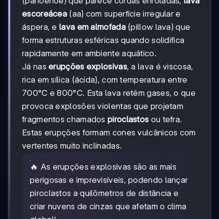
(pahoehoe) que parece cordas enroladas,
lava
escoreácea
(aa) com superfície irregular e
áspera, e
lava em almofada
(pillow lava) que
forma estruturas esféricas quando solidifica
rapidamente em ambiente aquático.
Já nas
erupções explosivas
, a lava é viscosa,
rica em sílica (ácida), com temperatura entre
700°C e 800°C. Esta lava retém gases, o que
provoca explosões violentas que projetam
fragmentos chamados
piroclastos
ou tefra.
Estas erupções formam cones vulcânicos com
vertentes muito inclinadas.
🔥 As erupções explosivas são as mais
perigosas e imprevisíveis, podendo lançar
piroclastos a quilômetros de distância e
criar nuvens de cinzas que afetam o clima