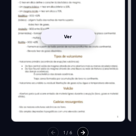
Ver
1
/
6