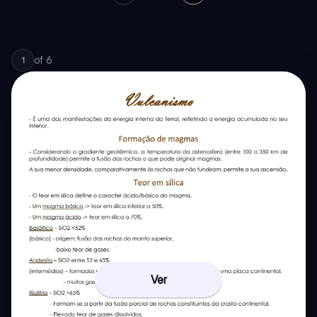
of
6
1
Ver