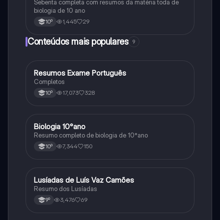
Sebenta completa com resumos da matéria toda de
biologia de 10 ano
1,445
29
10º
Conteúdos mais populares
9
Resumos Exame Português
Português
Completos
17,073
328
10º
Biologia 10°ano
Biologia
Resumo completo de biologia de 10°ano
7,344
150
10º
Lusíadas de Luís Vaz Camões
Português
Resumo dos Lusíadas
3,476
69
9º