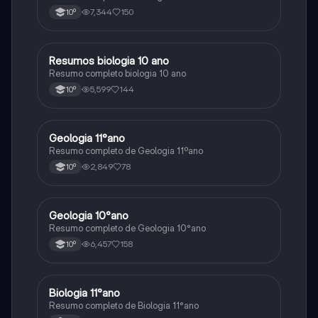
7,344
150
10º
Resumos biologia 10 ano
Biologia
Resumo completo biologia 10 ano
5,599
144
10º
Geologia 11°ano
Biologia
Resumo completo de Geologia 11ºano
2,849
78
10º
Geologia 10°ano
Biologia
Resumo completo de Geologia 10°ano
6,457
158
10º
Biologia 11°ano
Biologia
Resumo completo de Biologia 11°ano