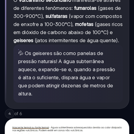
de diferentes fenômenos:
fumarolas
(gases de
300-900°C),
sulfataras
(vapor com compostos
de enxofre a 100-300°C),
mofetas
(gases ricos
em dióxido de carbono abaixo de 100°C) e
geiseres
(jatos intermitentes de água quente).
💦 Os geiseres são como panelas de
pressão naturais! A água subterrânea
aquece, expande-se e, quando a pressão
é alta o suficiente, dispara água e vapor
que podem atingir dezenas de metros de
altura.
of
6
4