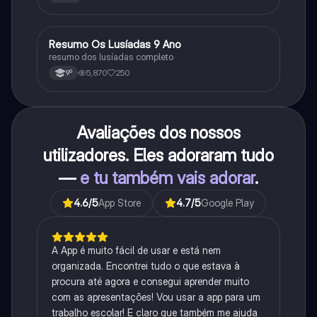
Resumo Os Lusíadas 9 Ano
Português
resumo dos lusíadas completo
5,870
250
9º
Avaliações dos nossos
utilizadores. Eles adoraram tudo
—
e tu também vais adorar
.
4.6
/5
App Store
4.7
/5
Google Play
A App é muito fácil de usar e está nem
organizada. Encontrei tudo o que estava à
procura até agora e consegui aprender muito
com as apresentações! Vou usar a app para um
trabalho escolar! E claro que também me ajuda