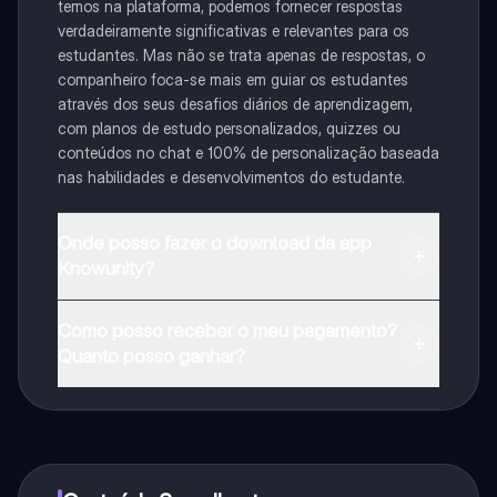
temos na plataforma, podemos fornecer respostas
verdadeiramente significativas e relevantes para os
estudantes. Mas não se trata apenas de respostas, o
companheiro foca-se mais em guiar os estudantes
através dos seus desafios diários de aprendizagem,
com planos de estudo personalizados, quizzes ou
conteúdos no chat e 100% de personalização baseada
nas habilidades e desenvolvimentos do estudante.
Onde posso fazer o download da app
Knowunity?
Pode descarregar a aplicação na Google Play Store e
Como posso receber o meu pagamento?
na Apple App Store.
Quanto posso ganhar?
Sim, tem acesso gratuito ao conteúdo da aplicação e
ao nosso companheiro de IA. Para desbloquear
determinadas funcionalidades da aplicação, pode
adquirir o Knowunity Pro.