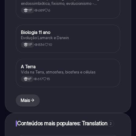
endossimbiótica, fixismo, evolucionismo -
argumentos, lamarckismo, darwinismo,
689
6
11º
neodarwinismo)
Biologia 11 ano
Biologia
Evolução Lamarck e Darwin
834
10
11º
A Terra
Ciências Naturais
Vida na Terra, atmosfera, biosfera e células
617
15
8º
Mais
Conteúdos mais populares: Translation
2