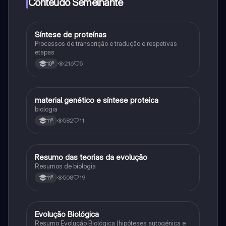
Conteúdo Semelhante
Síntese de proteínas
Biologia
Processos de transcrição e tradução e respetivas
etapas
216
5
10º
material genético e síntese proteica
Biologia
biologia
582
11
11º
Resumo das teorias da evolução
Biologia
Resumos de biologia
508
19
11º
Evolução Biológica
Biologia
Resumo Evolução Biológica (hipóteses autogénica e