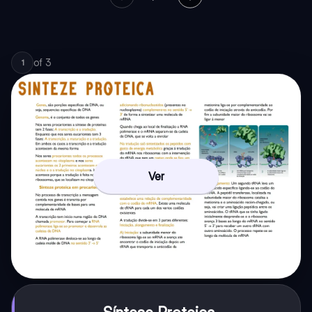
of
3
1
Ver