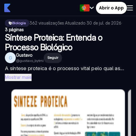
Abrir o App
362
visualizações
·
Atualizado
30 de jul. de 2026
·
Biologia
3 páginas
Síntese Proteica: Entenda o
Processo Biológico
Gustavo
G
Seguir
@
gustavo_bytmi
A síntese proteica é o processo vital pelo qual as...
Mostrar mais