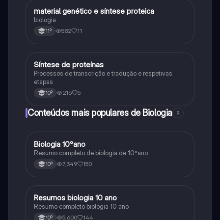
material genético e síntese proteica
Biologia
biologia
582
11
11º
Síntese de proteínas
Biologia
Processos de transcrição e tradução e respetivas
etapas
216
5
10º
Conteúdos mais populares de Biologia
9
Biologia 10°ano
Biologia
Resumo completo de biologia de 10°ano
7,349
150
10º
Resumos biologia 10 ano
Biologia
Resumo completo biologia 10 ano
5,600
144
10º