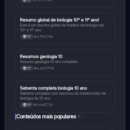
perceber. Para estudar sem stress e com mais
sucesso! 🌱🌍✨
Resumo global de biologia 10° e 11° ano!
Biologia
Este é um resumo global da matéria de biologia de
10° e 11° ano
2,756
64
10º
Resumos geologia 10
Biologia
Resumo geologia 10 ano completo
4,661
116
10º
Sebenta completa biologia 10 ano
Biologia
Sebenta completa com resumos da matéria toda de
biologia de 10 ano
1,445
29
10º
Conteúdos mais populares
9