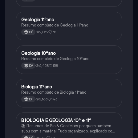
Geologia 11°ano
Biologia
Resumo completo de Geologia 11ºano
2,852
78
10º
Geologia 10°ano
Biologia
Resumo completo de Geologia 10°ano
6,458
158
10º
Biologia 11°ano
Biologia
Resumo completo de Biologia 11°ano
5,166
143
10º
BIOLOGIA E GEOLOGIA 10° e 11°
Biologia
📚 Resumos de Bio & Geo feitos por quem também
suou com a matéria! Tudo organizado, explicado com
clareza e cheio de esquemas que ajudam mesmo a
1,717
40
10º