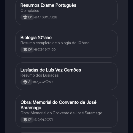
Resumos Exame Português
Português
Completos
17,081
328
10º
Biologia 10°ano
Biologia
Resumo completo de biologia de 10°ano
7,349
150
10º
Lusíadas de Luís Vaz Camões
Português
Resumo dos Lusíadas
3,476
69
9º
Obra: Memorial do Convento de José
Português
Saramago
Obra: Memorial do Convento de José Saramago
2,942
71
12º