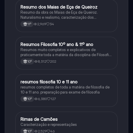
Resumo dos Maias de Eça de Queiroz
Português
Resumo da obra os Maias de Eça de Queiroz.
Naturalismo e realismo, caracterização dos
personagens e contexto histórico.
2,969
34
11º
Resumos Filosofia 10º ano & 11º ano
Filosofia
Resumos muito completos e explicativos de
praticamente toda a matéria da disciplina de Filosofia
no ensino secundário em Portugal @mariiarafael
8,312
202
10º
resumos filosofia 10 e 11 ano
Filosofia
resumos completos de toda a matéria de filosofia de
10 e 11 ano. preparação para exame de filosofia
6,380
127
10º
Rimas de Camões
Português
Caracterização e representações
2,529
46
10º