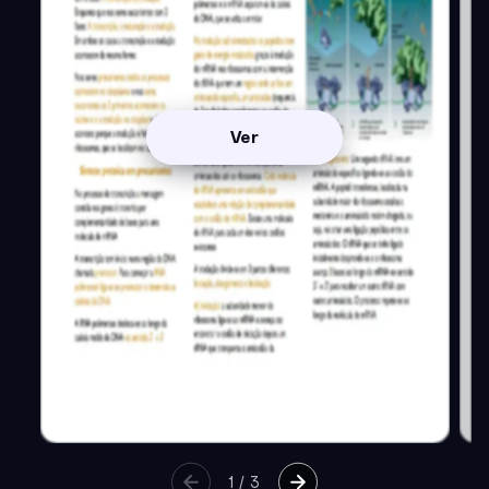
Ver
1
/
3