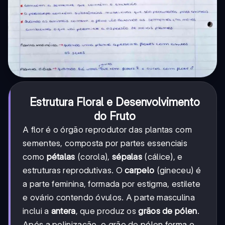
Estrutura Floral e Desenvolvimento
do Fruto
A flor é o órgão reprodutor das plantas com
sementes, composta por partes essenciais
como
pétalas
(corola),
sépalas
(cálice), e
estruturas reprodutivas. O
carpelo
(gineceu) é
a parte feminina, formada por estigma, estilete
e ovário contendo óvulos. A parte masculina
inclui a
antera
, que produz os
grãos de pólen
.
Após a polinização, o grão de pólen forma o