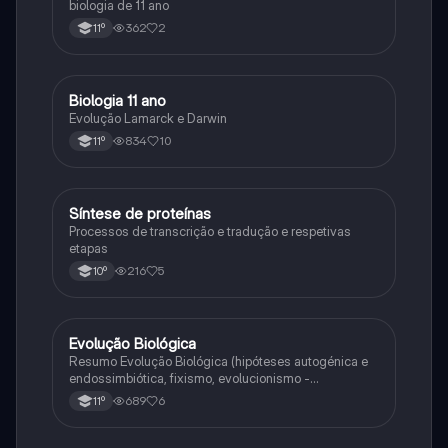
biologia de 11 ano
362
2
11º
Biologia 11 ano
Biologia
Evolução Lamarck e Darwin
834
10
11º
Síntese de proteínas
Biologia
Processos de transcrição e tradução e respetivas
etapas
216
5
10º
Evolução Biológica
Biologia
Resumo Evolução Biológica (hipóteses autogénica e
endossimbiótica, fixismo, evolucionismo -
argumentos, lamarckismo, darwinismo,
689
6
11º
neodarwinismo)