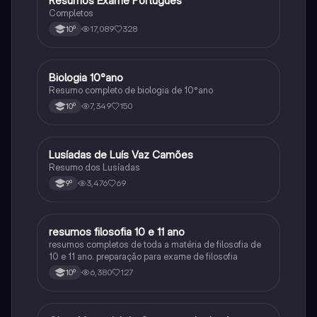
Resumos Exame Português
Português
Completos
17,089
328
10º
Biologia 10°ano
Biologia
Resumo completo de biologia de 10°ano
7,349
150
10º
Lusíadas de Luís Vaz Camões
Português
Resumo dos Lusíadas
3,476
69
9º
resumos filosofia 10 e 11 ano
Filosofia
resumos completos de toda a matéria de filosofia de
10 e 11 ano. preparação para exame de filosofia
6,380
127
10º