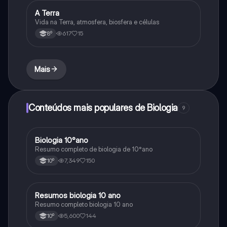
A Terra
Ciências Naturais
Vida na Terra, atmosfera, biosfera e células
617
15
8º
Mais
Conteúdos mais populares de Biologia
9
Biologia 10°ano
Biologia
Resumo completo de biologia de 10°ano
7,349
150
10º
Resumos biologia 10 ano
Biologia
Resumo completo biologia 10 ano
5,600
144
10º