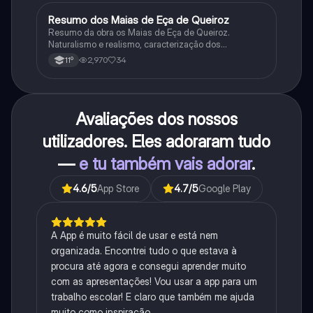
Resumo dos Maias de Eça de Queiroz
Português
Resumo da obra os Maias de Eça de Queiroz.
Naturalismo e realismo, caracterização dos
personagens e contexto histórico.
2,970
34
11º
Avaliações dos nossos
utilizadores. Eles adoraram tudo
—
e tu também vais adorar
.
4.6
/5
App Store
4.7
/5
Google Play
A App é muito fácil de usar e está nem
organizada. Encontrei tudo o que estava à
procura até agora e consegui aprender muito
com as apresentações! Vou usar a app para um
trabalho escolar! E claro que também me ajuda
muito como inspiração.