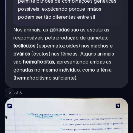
permite bilhões de combinações genéticas
possíveis, explicando porque irmãos
podem ser tão diferentes entre si!
Nos animais, as
gónadas
são as estruturas
responsáveis pela produção de gâmetas:
testículos
(espermatozoides) nos machos e
ovários
(óvulos) nas fêmeas. Alguns animais
são
hermafroditas
, apresentando ambas as
gónadas no mesmo indivíduo, como a ténia
(hermafroditismo suficiente).
of
3
2