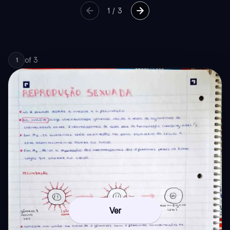
1
/
3
of
3
1
Ver