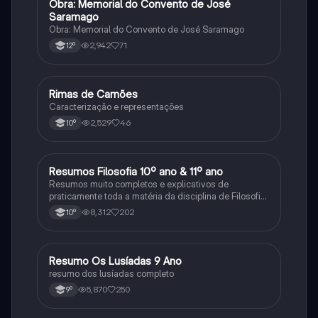
Obra: Memorial do Convento de José
Português
Saramago
Obra: Memorial do Convento de José Saramago
2,942
71
12º
Rimas de Camões
Português
Caracterização e representações
2,529
46
10º
Resumos Filosofia 10º ano & 11º ano
Filosofia
Resumos muito completos e explicativos de
praticamente toda a matéria da disciplina de Filosofia
no ensino secundário em Portugal @mariiarafael
8,312
202
10º
Resumo Os Lusíadas 9 Ano
Português
resumo dos lusíadas completo
5,870
250
9º