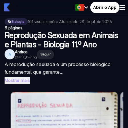
Abrir o App
101
visualizações
·
Atualizado
28 de jul. de 2026
·
Biologia
3 páginas
Reprodução Sexuada em Animais
e Plantas - Biologia 11.º Ano
Andrea
A
Seguir
@
ads_kwd3g
A reprodução sexuada é um processo biológico
fundamental que garante...
Mostrar mais