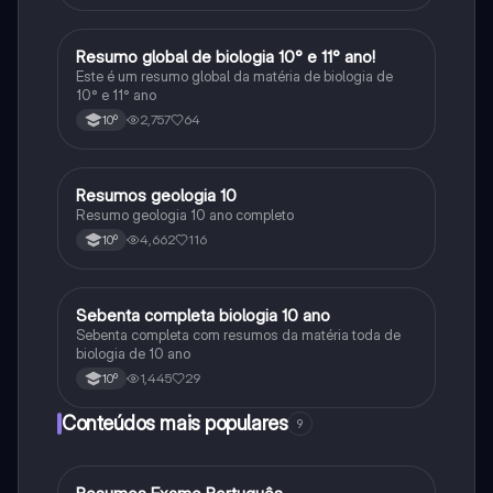
sucesso! 🌱🌍✨
Resumo global de biologia 10° e 11° ano!
Biologia
Este é um resumo global da matéria de biologia de
10° e 11° ano
2,757
64
10º
Resumos geologia 10
Biologia
Resumo geologia 10 ano completo
4,662
116
10º
Sebenta completa biologia 10 ano
Biologia
Sebenta completa com resumos da matéria toda de
biologia de 10 ano
1,445
29
10º
Conteúdos mais populares
9