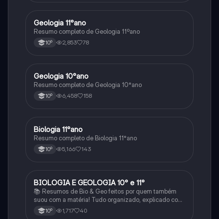
Geologia 11°ano
Biologia
Resumo completo de Geologia 11ºano
2,853
78
10º
Geologia 10°ano
Biologia
Resumo completo de Geologia 10°ano
6,458
158
10º
Biologia 11°ano
Biologia
Resumo completo de Biologia 11°ano
5,166
143
10º
BIOLOGIA E GEOLOGIA 10° e 11°
Biologia
📚 Resumos de Bio & Geo feitos por quem também
suou com a matéria! Tudo organizado, explicado com
clareza e cheio de esquemas que ajudam mesmo a
1,717
40
10º
perceber. Para estudar sem stress e com mais