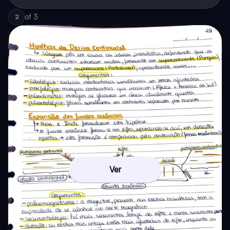
of
3
2
Ver