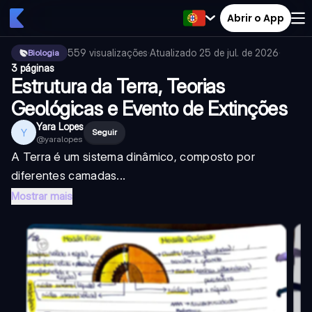
Abrir o App
559
visualizações
·
Atualizado
25 de jul. de 2026
·
Biologia
3 páginas
Estrutura da Terra, Teorias
Geológicas e Evento de Extinções
Yara Lopes
Y
Seguir
@
yaralopes
A Terra é um sistema dinâmico, composto por
diferentes camadas...
Mostrar mais