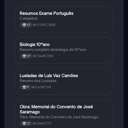
Resumos Exame Português
Português
Completos
17,074
328
10º
Biologia 10°ano
Biologia
Resumo completo de biologia de 10°ano
7,345
150
10º
Lusíadas de Luís Vaz Camões
Português
Resumo dos Lusíadas
3,476
69
9º
Obra: Memorial do Convento de José
Português
Saramago
Obra: Memorial do Convento de José Saramago
2,942
71
12º