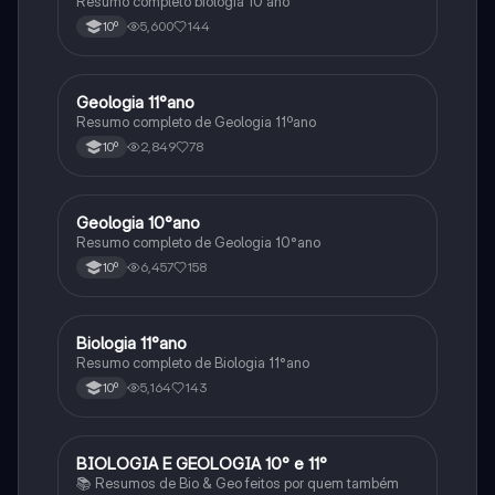
Resumo completo biologia 10 ano
5,600
144
10º
Geologia 11°ano
Biologia
Resumo completo de Geologia 11ºano
2,849
78
10º
Geologia 10°ano
Biologia
Resumo completo de Geologia 10°ano
6,457
158
10º
Biologia 11°ano
Biologia
Resumo completo de Biologia 11°ano
5,164
143
10º
BIOLOGIA E GEOLOGIA 10° e 11°
Biologia
📚 Resumos de Bio & Geo feitos por quem também