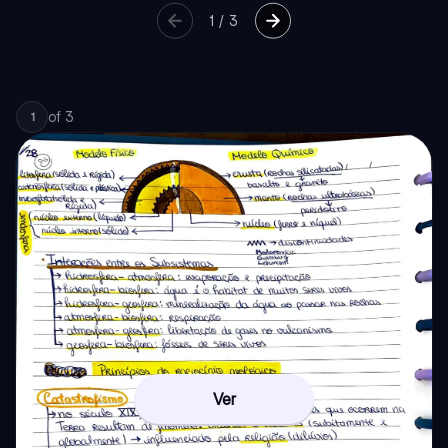
1
/
3
of
3
1
Ver