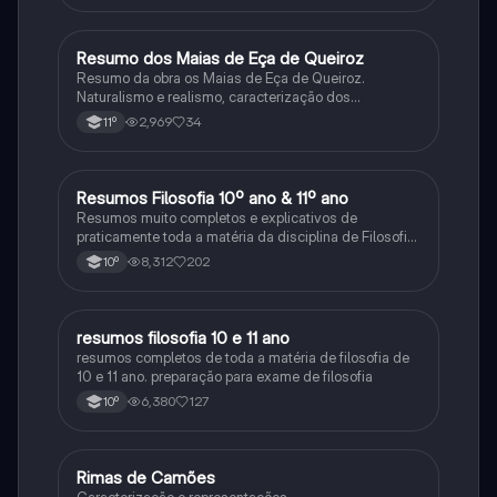
Resumo dos Maias de Eça de Queiroz
Português
Resumo da obra os Maias de Eça de Queiroz.
Naturalismo e realismo, caracterização dos
personagens e contexto histórico.
2,969
34
11º
Resumos Filosofia 10º ano & 11º ano
Filosofia
Resumos muito completos e explicativos de
praticamente toda a matéria da disciplina de Filosofia
no ensino secundário em Portugal @mariiarafael
8,312
202
10º
resumos filosofia 10 e 11 ano
Filosofia
resumos completos de toda a matéria de filosofia de
10 e 11 ano. preparação para exame de filosofia
6,380
127
10º
Rimas de Camões
Português