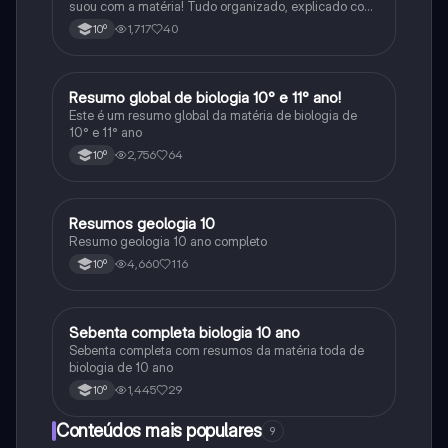
suou com a matéria! Tudo organizado, explicado com
clareza e cheio de esquemas que ajudam mesmo a
1,717
40
10º
perceber. Para estudar sem stress e com mais
sucesso! 🌱🌍✨
Resumo global de biologia 10° e 11° ano!
Biologia
Este é um resumo global da matéria de biologia de
10° e 11° ano
2,756
64
10º
Resumos geologia 10
Biologia
Resumo geologia 10 ano completo
4,660
116
10º
Sebenta completa biologia 10 ano
Biologia
Sebenta completa com resumos da matéria toda de
biologia de 10 ano
1,445
29
10º
Conteúdos mais populares
9