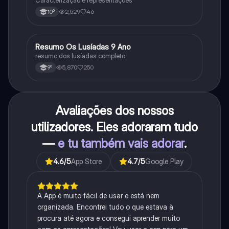
Caracterização e representações
2,529
46
10º
Resumo Os Lusíadas 9 Ano
Português
resumo dos lusíadas completo
5,870
250
9º
Avaliações dos nossos
utilizadores. Eles adoraram tudo
—
e tu também vais adorar
.
4.6
/5
App Store
4.7
/5
Google Play
A App é muito fácil de usar e está nem
organizada. Encontrei tudo o que estava à
procura até agora e consegui aprender muito