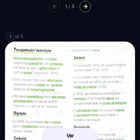
1
/
3
of
3
1
Ver