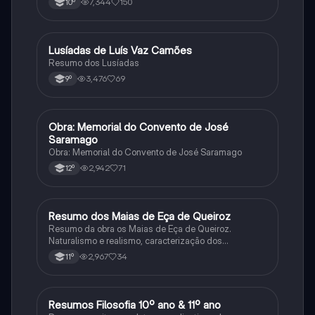
7,344
150
10º
Lusíadas de Luís Vaz Camões
Português
Resumo dos Lusíadas
3,476
69
9º
Obra: Memorial do Convento de José
Português
Saramago
Obra: Memorial do Convento de José Saramago
2,942
71
12º
Resumo dos Maias de Eça de Queiroz
Português
Resumo da obra os Maias de Eça de Queiroz.
Naturalismo e realismo, caracterização dos
personagens e contexto histórico.
2,967
34
11º
Resumos Filosofia 10º ano & 11º ano
Filosofia