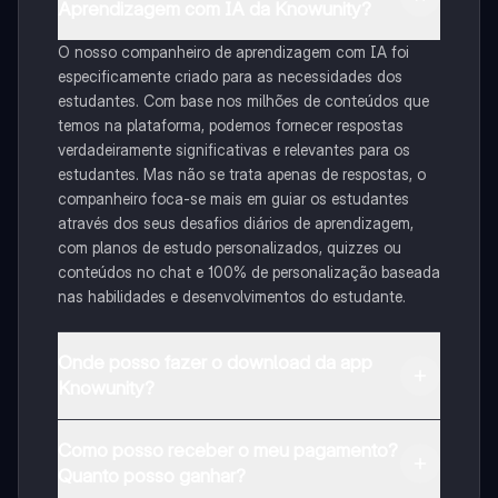
Aprendizagem com IA da Knowunity?
O nosso companheiro de aprendizagem com IA foi
especificamente criado para as necessidades dos
estudantes. Com base nos milhões de conteúdos que
temos na plataforma, podemos fornecer respostas
verdadeiramente significativas e relevantes para os
estudantes. Mas não se trata apenas de respostas, o
companheiro foca-se mais em guiar os estudantes
através dos seus desafios diários de aprendizagem,
com planos de estudo personalizados, quizzes ou
conteúdos no chat e 100% de personalização baseada
nas habilidades e desenvolvimentos do estudante.
Onde posso fazer o download da app
Knowunity?
Pode descarregar a aplicação na Google Play Store e
Como posso receber o meu pagamento?
na Apple App Store.
Quanto posso ganhar?