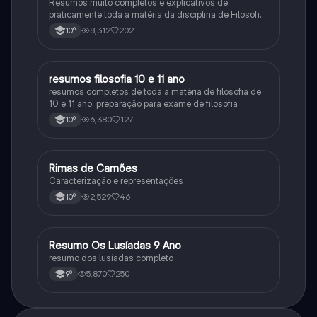
Resumos muito completos e explicativos de
praticamente toda a matéria da disciplina de Filosofia
no ensino secundário em Portugal @mariiarafael
8,312
202
10º
resumos filosofia 10 e 11 ano
Filosofia
resumos completos de toda a matéria de filosofia de
10 e 11 ano. preparação para exame de filosofia
6,380
127
10º
Rimas de Camões
Português
Caracterização e representações
2,529
46
10º
Resumo Os Lusíadas 9 Ano
Português
resumo dos lusíadas completo
5,870
250
9º