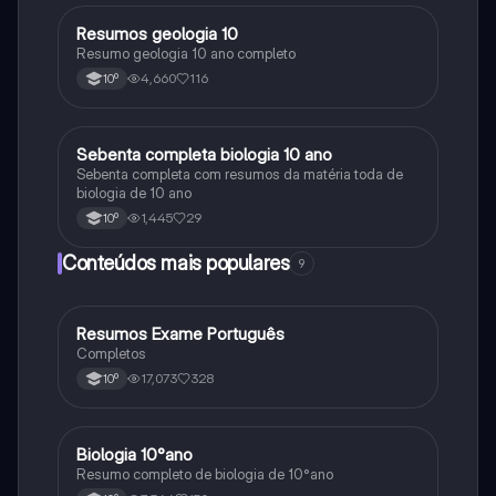
Resumos geologia 10
Biologia
Resumo geologia 10 ano completo
4,660
116
10º
Sebenta completa biologia 10 ano
Biologia
Sebenta completa com resumos da matéria toda de
biologia de 10 ano
1,445
29
10º
Conteúdos mais populares
9
Resumos Exame Português
Português
Completos
17,073
328
10º
Biologia 10°ano
Biologia
Resumo completo de biologia de 10°ano