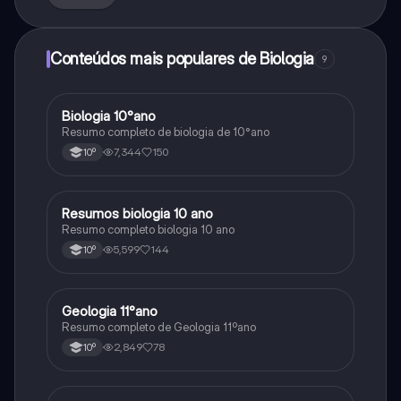
Conteúdos mais populares de Biologia
9
Biologia 10°ano
Biologia
Resumo completo de biologia de 10°ano
7,344
150
10º
Resumos biologia 10 ano
Biologia
Resumo completo biologia 10 ano
5,599
144
10º
Geologia 11°ano
Biologia
Resumo completo de Geologia 11ºano
2,849
78
10º