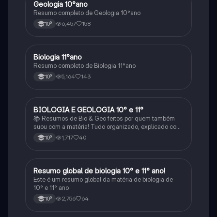
Geologia 10°ano
Biologia
Resumo completo de Geologia 10°ano
6,457
158
10º
Biologia 11°ano
Biologia
Resumo completo de Biologia 11°ano
5,164
143
10º
BIOLOGIA E GEOLOGIA 10° e 11°
Biologia
📚 Resumos de Bio & Geo feitos por quem também
suou com a matéria! Tudo organizado, explicado com
clareza e cheio de esquemas que ajudam mesmo a
1,717
40
10º
perceber. Para estudar sem stress e com mais
sucesso! 🌱🌍✨
Resumo global de biologia 10° e 11° ano!
Biologia
Este é um resumo global da matéria de biologia de
10° e 11° ano
2,756
64
10º