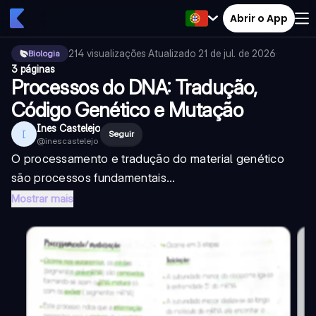
Abrir o App
214
visualizações
·
Atualizado
21 de jul. de 2026
·
Biologia
3 páginas
Processos do DNA: Tradução,
Código Genético e Mutação
Ines Castelejo
I
Seguir
@
inescastelejo
O processamento e tradução do material genético
são processos fundamentais...
Mostrar mais