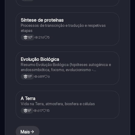
Síntese de proteínas
Biologia
Processos de transcrição e tradução e respetivas
etapas
216
5
10º
Evolução Biológica
Biologia
Resumo Evolução Biológica (hipóteses autogénica e
endossimbiótica, fixismo, evolucionismo -
argumentos, lamarckismo, darwinismo,
689
6
11º
neodarwinismo)
A Terra
Ciências Naturais
Vida na Terra, atmosfera, biosfera e células
617
15
8º
Mais