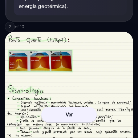
energia geotérmica).
of
10
7
Ver