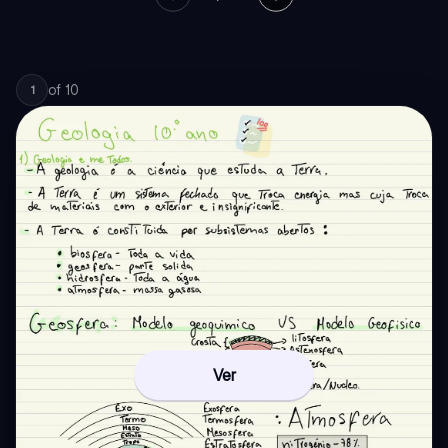
of
10
1
Ver