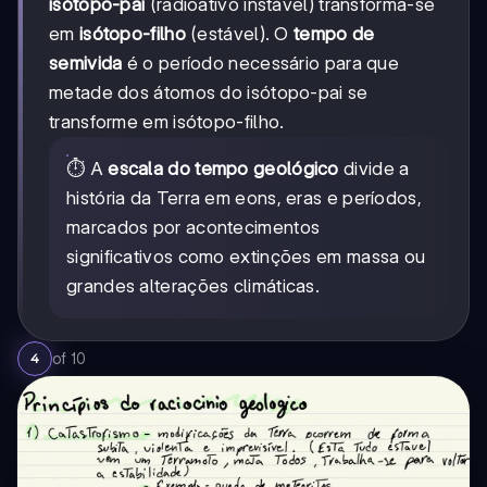
isótopo-pai
(radioativo instável) transforma-se
em
isótopo-filho
(estável). O
tempo de
semivida
é o período necessário para que
metade dos átomos do isótopo-pai se
transforme em isótopo-filho.
⏱️ A
escala do tempo geológico
divide a
história da Terra em eons, eras e períodos,
marcados por acontecimentos
significativos como extinções em massa ou
grandes alterações climáticas.
of
10
4