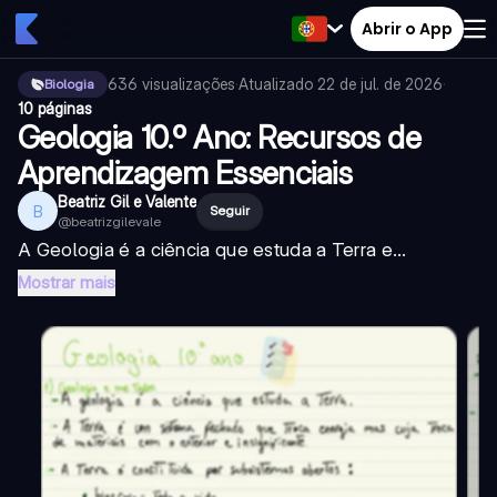
Abrir o App
636
visualizações
·
Atualizado
22 de jul. de 2026
·
Biologia
10 páginas
Geologia 10.º Ano: Recursos de
Aprendizagem Essenciais
Beatriz Gil e Valente
B
Seguir
@
beatrizgilevale
A Geologia é a ciência que estuda a Terra e...
Mostrar mais