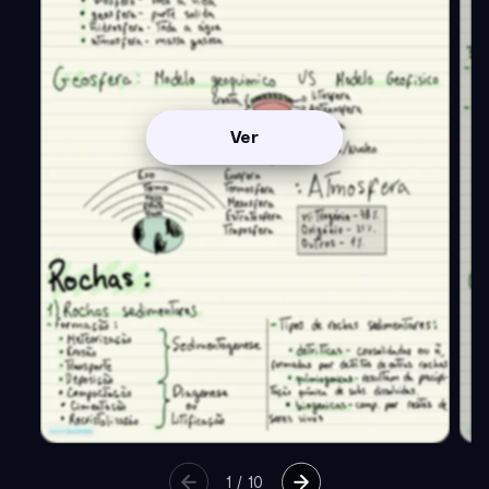
Ver
1
/
10