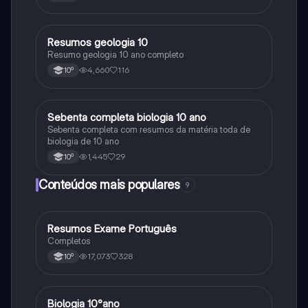
Resumos geologia 10
Biologia
Resumo geologia 10 ano completo
4,660
116
10º
Sebenta completa biologia 10 ano
Biologia
Sebenta completa com resumos da matéria toda de
biologia de 10 ano
1,445
29
10º
Conteúdos mais populares
9
Resumos Exame Português
Português
Completos
17,073
328
10º
Biologia 10°ano
Biologia