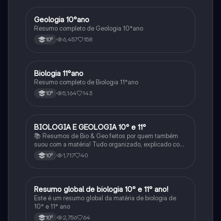
Geologia 10°ano
Biologia
Resumo completo de Geologia 10°ano
6,457
158
10º
Biologia 11°ano
Biologia
Resumo completo de Biologia 11°ano
5,164
143
10º
BIOLOGIA E GEOLOGIA 10° e 11°
Biologia
📚 Resumos de Bio & Geo feitos por quem também
suou com a matéria! Tudo organizado, explicado com
clareza e cheio de esquemas que ajudam mesmo a
1,717
40
10º
perceber. Para estudar sem stress e com mais
sucesso! 🌱🌍✨
Resumo global de biologia 10° e 11° ano!
Biologia
Este é um resumo global da matéria de biologia de
10° e 11° ano
2,756
64
10º