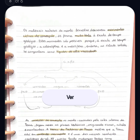
of
6
6
Ver