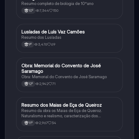
Resumo completo de biologia de 10°ano
7,344
150
10º
Lusíadas de Luís Vaz Camões
Português
Resumo dos Lusíadas
3,476
69
9º
Obra: Memorial do Convento de José
Português
Saramago
Obra: Memorial do Convento de José Saramago
2,942
71
12º
Resumo dos Maias de Eça de Queiroz
Português
Resumo da obra os Maias de Eça de Queiroz.
Naturalismo e realismo, caracterização dos
personagens e contexto histórico.
2,967
34
11º