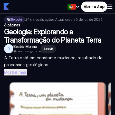
Abrir o App
348
visualizações
·
Atualizado
26 de jul. de 2026
·
Biologia
6 páginas
Geologia: Explorando a
Transformação do Planeta Terra
Beatriz Moreira
B
Seguir
@
beatrizmo_acaxe
A Terra está em constante mudança, resultado de
processos geológicos...
Mostrar mais