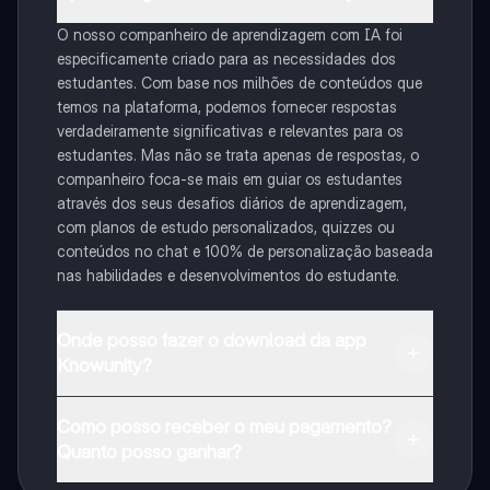
O nosso companheiro de aprendizagem com IA foi
especificamente criado para as necessidades dos
estudantes. Com base nos milhões de conteúdos que
temos na plataforma, podemos fornecer respostas
verdadeiramente significativas e relevantes para os
estudantes. Mas não se trata apenas de respostas, o
companheiro foca-se mais em guiar os estudantes
através dos seus desafios diários de aprendizagem,
com planos de estudo personalizados, quizzes ou
conteúdos no chat e 100% de personalização baseada
nas habilidades e desenvolvimentos do estudante.
Onde posso fazer o download da app
Knowunity?
Pode descarregar a aplicação na Google Play Store e
Como posso receber o meu pagamento?
na Apple App Store.
Quanto posso ganhar?