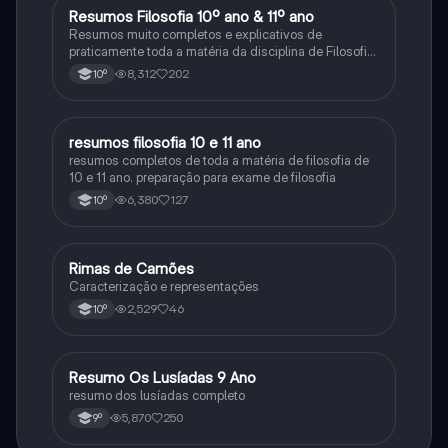
Resumos Filosofia 10º ano & 11º ano
Filosofia
Resumos muito completos e explicativos de
praticamente toda a matéria da disciplina de Filosofia
no ensino secundário em Portugal @mariiarafael
8,312
202
10º
resumos filosofia 10 e 11 ano
Filosofia
resumos completos de toda a matéria de filosofia de
10 e 11 ano. preparação para exame de filosofia
6,380
127
10º
Rimas de Camões
Português
Caracterização e representações
2,529
46
10º
Resumo Os Lusíadas 9 Ano
Português
resumo dos lusíadas completo
5,870
250
9º