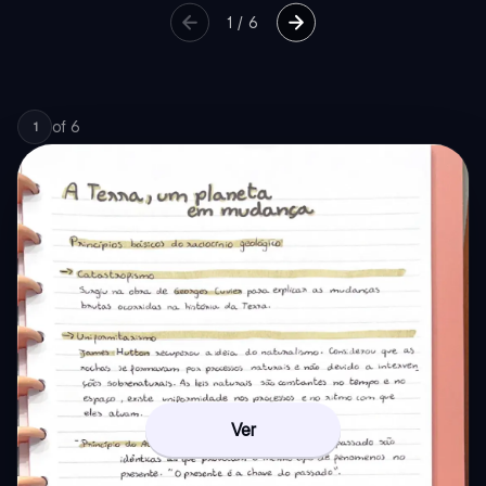
1
/
6
of
6
1
Ver