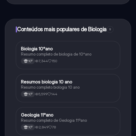
Sim, tem acesso gratuito ao conteúdo da aplicação e
ao nosso companheiro de IA. Para desbloquear
determinadas funcionalidades da aplicação, pode
adquirir o Knowunity Pro.
Conteúdos mais populares de Biologia
9
Biologia 10°ano
Biologia
Resumo completo de biologia de 10°ano
7,344
150
10º
Resumos biologia 10 ano
Biologia
Resumo completo biologia 10 ano
5,599
144
10º
Geologia 11°ano
Biologia
Resumo completo de Geologia 11ºano
2,849
78
10º