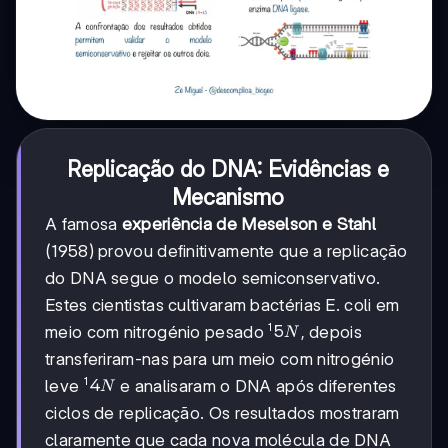
Replicação do DNA: Evidências e
Mecanismo
A famosa
experiência de Meselson e Stahl
(1958) provou definitivamente que a replicação
do DNA segue o modelo semiconservativo.
Estes cientistas cultivaram bactérias E. coli em
1
^15N
5
meio com nitrogénio pesado
, depois
N
transferiram-nas para um meio com nitrogénio
1
^14N
4
leve
e analisaram o DNA após diferentes
N
ciclos de replicação. Os resultados mostraram
claramente que cada nova molécula de DNA