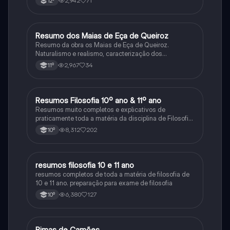
2,942
71
12º
Resumo dos Maias de Eça de Queiroz
Português
Resumo da obra os Maias de Eça de Queiroz.
Naturalismo e realismo, caracterização dos
personagens e contexto histórico.
2,967
34
11º
Resumos Filosofia 10º ano & 11º ano
Filosofia
Resumos muito completos e explicativos de
praticamente toda a matéria da disciplina de Filosofia
no ensino secundário em Portugal @mariiarafael
8,312
202
10º
resumos filosofia 10 e 11 ano
Filosofia
resumos completos de toda a matéria de filosofia de
10 e 11 ano. preparação para exame de filosofia
6,380
127
10º
Rimas de Camões
Português