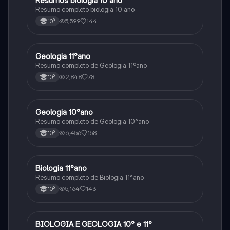
Resumos biologia 10 ano
Resumo completo biologia 10 ano
5,599
144
10º
Geologia 11°ano
Biologia
Resumo completo de Geologia 11ºano
2,848
78
10º
Geologia 10°ano
Biologia
Resumo completo de Geologia 10°ano
6,456
158
10º
Biologia 11°ano
Biologia
Resumo completo de Biologia 11°ano
5,164
143
10º
BIOLOGIA E GEOLOGIA 10° e 11°
Biologia