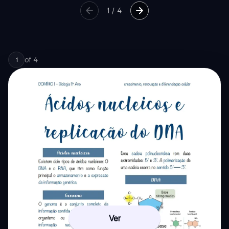
1
/
4
of
4
1
Ver