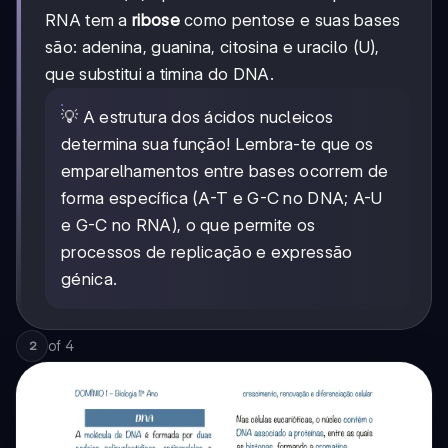
RNA tem a
ribose
como pentose e suas bases
são: adenina, guanina, citosina e uracilo (U),
que substitui a timina do DNA.
💡 A estrutura dos ácidos nucleicos
determina sua função! Lembra-te que os
emparelhamentos entre bases ocorrem de
forma específica (A-T e G-C no DNA; A-U
e G-C no RNA), o que permite os
processos de replicação e expressão
génica.
of
4
2