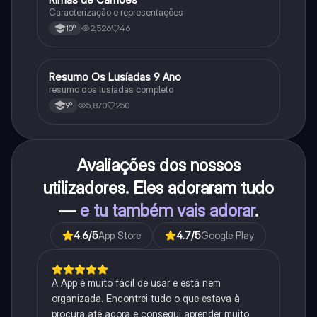
Caracterização e representações
2,526
46
10º
Resumo Os Lusíadas 9 Ano
Português
resumo dos lusíadas completo
5,870
250
9º
Avaliações dos nossos
utilizadores. Eles adoraram tudo
—
e tu também vais adorar
.
4.6
/5
App Store
4.7
/5
Google Play
A App é muito fácil de usar e está nem
organizada. Encontrei tudo o que estava à
procura até agora e consegui aprender muito