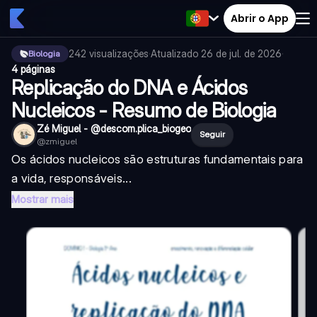
Abrir o App
242
visualizações
·
Atualizado
26 de jul. de 2026
·
Biologia
4 páginas
Replicação do DNA e Ácidos
Nucleicos - Resumo de Biologia
Zé Miguel - @descom.plica_biogeo
Seguir
@
zmiguel
Os ácidos nucleicos são estruturas fundamentais para
a vida, responsáveis...
Mostrar mais