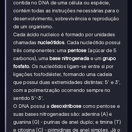
contida no DNA de uma célula ou espécie,
contém todas as instruções necessárias para o
desenvolvimento, sobrevivência e reprodução
de um organismo.
Cada ácido nucleico é formado por unidades
chamadas
nucleótidos
. Cada nucleótido possui
três componentes: uma
pentose
(açúcar de 5
carbonos), uma
base nitrogenada
e um
grupo
fosfato
. Os nucleótidos ligam-se entre si por
ligações fosfodiéster, formando uma cadeia
que possui duas extremidades distintas: 5' e 3',
com a polimerização ocorrendo sempre no
sentido 5'-3'.
O DNA possui a
desoxirribose
como pentose e
suas bases nitrogenadas são: adenina (A) e
guanina (G) - purinas de anel duplo; e timina (T)
e citosina (C) - pirimidinas de anel simples. Já o