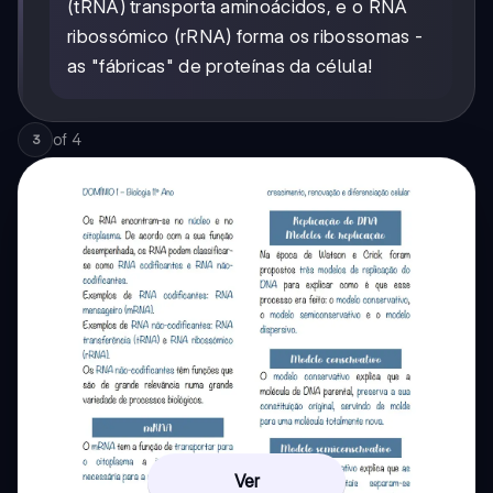
(tRNA) transporta aminoácidos, e o RNA
ribossómico (rRNA) forma os ribossomas -
as "fábricas" de proteínas da célula!
of
4
3
Ver