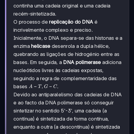
continha uma cadeia original e uma cadeia
recém-sintetizada.
O processo de
replicação do DNA
é
incrivelmente complexo e preciso.
Inicialmente, o DNA separa-se das histonas e a
enzima
helicase
desenrola a dupla hélice,
quebrando as ligações de hidrogénio entre as
bases. Em seguida, a
DNA polimerase
adiciona
nucleótidos livres às cadeias expostas,
seguindo a regra de complementaridade das
A-
−
,
−
bases
.
A
T
G
C
T,
Devido ao antiparalelismo das cadeias de DNA
G-
e ao facto da DNA polimerase só conseguir
C
sintetizar no sentido 5'-3', uma cadeia (a
contínua) é sintetizada de forma contínua,
enquanto a outra (a descontínua) é sintetizada