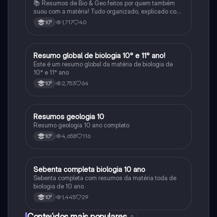
📚 Resumos de Bio & Geo feitos por quem também
suou com a matéria! Tudo organizado, explicado com
clareza e cheio de esquemas que ajudam mesmo a
1,717
40
10º
perceber. Para estudar sem stress e com mais
sucesso! 🌱🌍✨
Resumo global de biologia 10° e 11° ano!
Biologia
Este é um resumo global da matéria de biologia de
10° e 11° ano
2,753
64
10º
Resumos geologia 10
Biologia
Resumo geologia 10 ano completo
4,658
116
10º
Sebenta completa biologia 10 ano
Biologia
Sebenta completa com resumos da matéria toda de
biologia de 10 ano
1,445
29
10º
Conteúdos mais populares
9