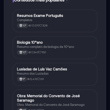
Resumos Exame Português
Português
Completos
17,070
328
10º
Biologia 10°ano
Biologia
Resumo completo de biologia de 10°ano
7,343
150
10º
Lusíadas de Luís Vaz Camões
Português
Resumo dos Lusíadas
3,476
69
9º
Obra: Memorial do Convento de José
Português
Saramago
Obra: Memorial do Convento de José Saramago