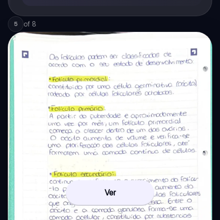
of
8
5
Ver