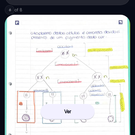
of
8
6
Ver