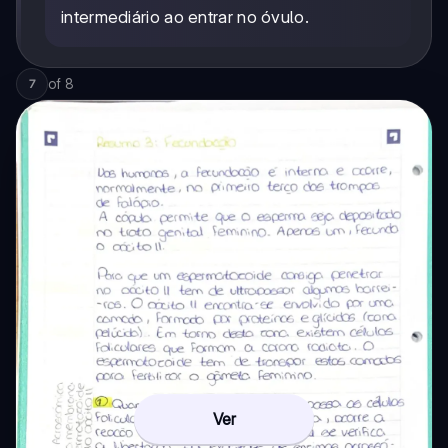
intermediário ao entrar no óvulo.
of
8
7
Ver