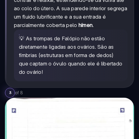
contrair e relaxar, estendendo-se da vulva até
ao colo do útero. A sua parede interior segrega
um fluido lubrificante e a sua entrada é
parcialmente coberta pelo
hímen
.
💡 As trompas de Falópio não estão
diretamente ligadas aos ovários. São as
fímbrias (estruturas em forma de dedos)
que captam o óvulo quando ele é libertado
do ovário!
of
8
3