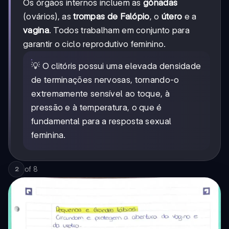
Os órgãos internos incluem as
gónadas
(ovários), as
trompas de Falópio
, o
útero
e a
vagina
. Todos trabalham em conjunto para
garantir o ciclo reprodutivo feminino.
💡 O clitóris possui uma elevada densidade
de terminações nervosas, tornando-o
extremamente sensível ao toque, à
pressão e à temperatura, o que é
fundamental para a resposta sexual
feminina.
of
8
2