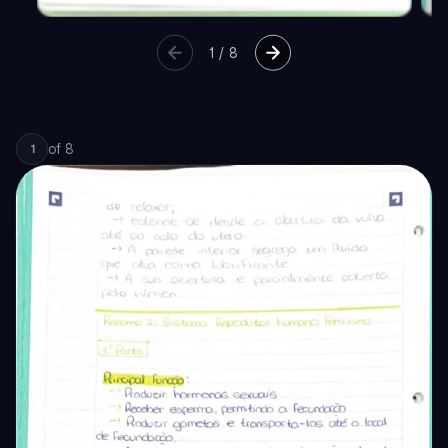
1
/
8
of
8
1