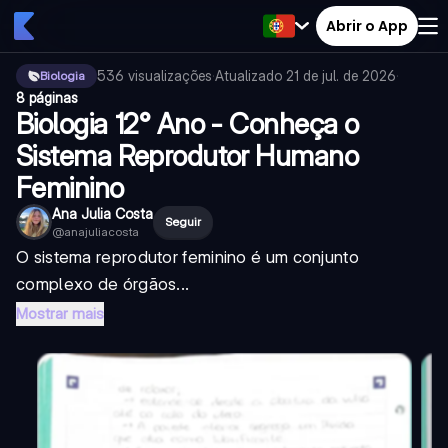
Abrir o App
536
visualizações
·
Atualizado
21 de jul. de 2026
·
Biologia
8 páginas
Biologia 12° Ano - Conheça o
Sistema Reprodutor Humano
Feminino
Ana Julia Costa
Seguir
@
anajuliacosta
O sistema reprodutor feminino é um conjunto
complexo de órgãos...
Mostrar mais