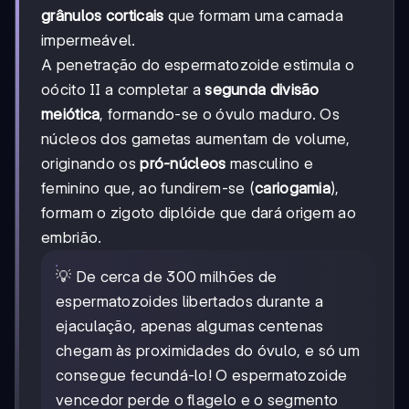
grânulos corticais
que formam uma camada
impermeável.
A penetração do espermatozoide estimula o
oócito II a completar a
segunda divisão
meiótica
, formando-se o óvulo maduro. Os
núcleos dos gametas aumentam de volume,
originando os
pró-núcleos
masculino e
feminino que, ao fundirem-se (
cariogamia
),
formam o zigoto diplóide que dará origem ao
embrião.
💡 De cerca de 300 milhões de
espermatozoides libertados durante a
ejaculação, apenas algumas centenas
chegam às proximidades do óvulo, e só um
consegue fecundá-lo! O espermatozoide
vencedor perde o flagelo e o segmento