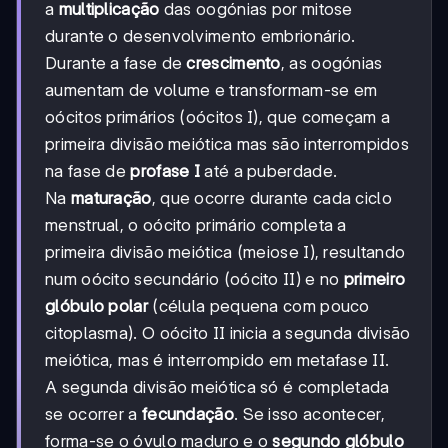
a
multiplicação
das oogónias por mitose
durante o desenvolvimento embrionário.
Durante a fase de
crescimento
, as oogónias
aumentam de volume e transformam-se em
oócitos primários (oócitos I), que começam a
primeira divisão meiótica mas são interrompidos
na fase de
profase I
até a puberdade.
Na
maturação
, que ocorre durante cada ciclo
menstrual, o oócito primário completa a
primeira divisão meiótica (meiose I), resultando
num oócito secundário (oócito II) e no
primeiro
glóbulo polar
(célula pequena com pouco
citoplasma). O oócito II inicia a segunda divisão
meiótica, mas é interrompido em metafase II.
A segunda divisão meiótica só é completada
se ocorrer a
fecundação
. Se isso acontecer,
forma-se o óvulo maduro e o
segundo glóbulo