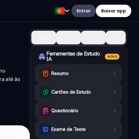
Entrar
Baixar app
150
Ferramentas de Estudo
NOVO
IA
omo
Resumo
ra até às
Cartões de Estudo
Questionário
Exame de Teste