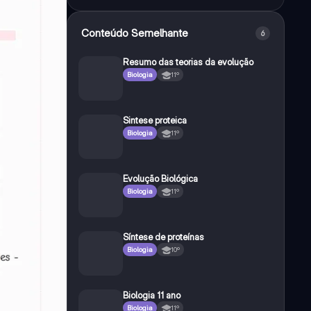
Conteúdo Semelhante
6
Resumo das teorias da evolução
Biologia
11º
Sintese proteica
Biologia
11º
Evolução Biológica
Biologia
11º
Síntese de proteínas
Biologia
10º
Biologia 11 ano
Biologia
11º