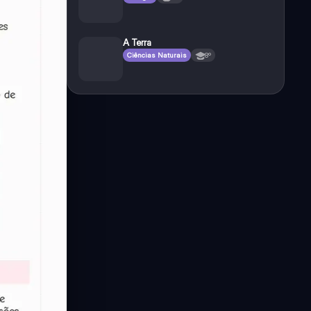
A Terra
Ciências Naturais
8º