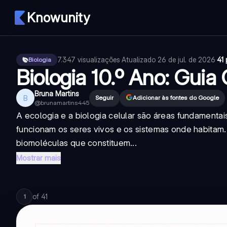
Knowunity
7.347
visualizações
·
Atualizado
26 de jul. de 2026
·
41 
Biologia
Biologia 10.º Ano: Guia
Bruna Martins
B
Seguir
Adicionar às fontes do Google
@
brunamartins445
A ecologia e a biologia celular são áreas fundament
funcionam os seres vivos e os sistemas onde habitam.
biomoléculas que constituem...
Mostrar mais
of
41
1