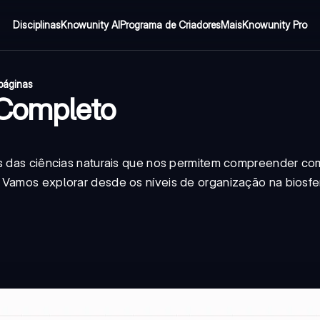
Disciplinas
Knowunity AI
Programa de Criadores
Mais
Knowunity Pro
páginas
 Completo
ais das ciências naturais que nos permitem compreender c
 Vamos explorar desde os níveis de organização na biosfe