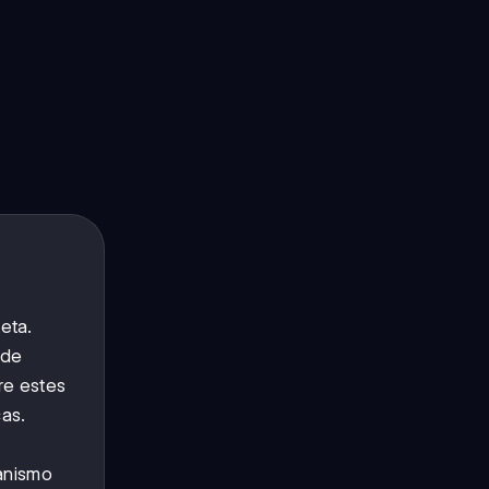
eta.
 de
re estes
as.
ganismo