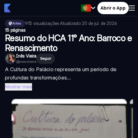
Abrir o App
915
visualizações
·
Atualizado
20 de jul. de 2026
·
Artes
15 páginas
Resumo do HCA 11° Ano: Barroco e
Renascimento
Inês Vieira
Seguir
@
nesviieira
A Cultura do Palácio representa um período de
profundas transformações...
Mostrar mais