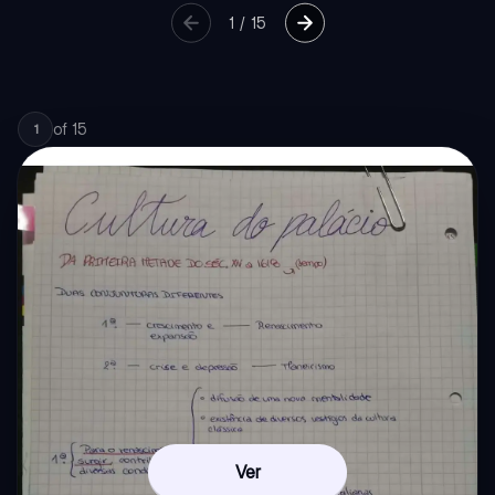
1
/
15
of
15
1
Ver