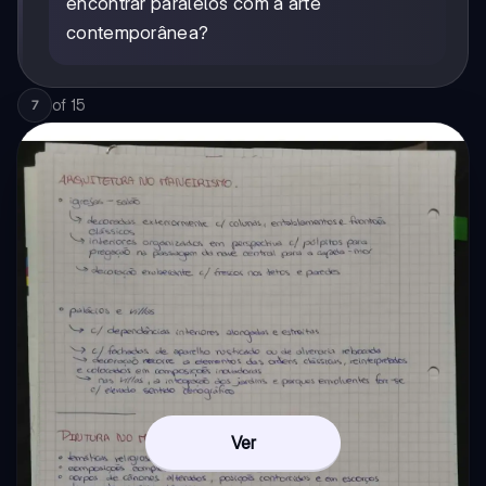
encontrar paralelos com a arte
contemporânea?
of
15
7
Ver