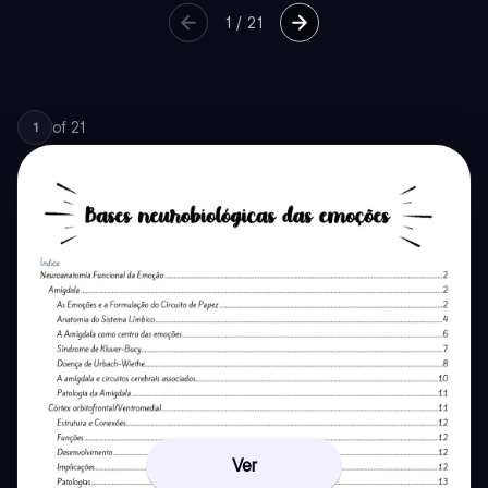
1
/
21
of
21
1
Ver