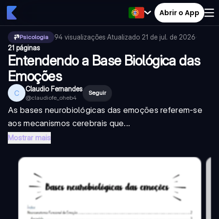
Abrir o App
94
visualizações
·
Atualizado
21 de jul. de 2026
·
Psicologia
21 páginas
Entendendo a Base Biológica das
Emoções
Claudio Fernandes
C
Seguir
@
claudiofe_oheb4
As bases neurobiológicas das emoções referem-se
aos mecanismos cerebrais que...
Mostrar mais