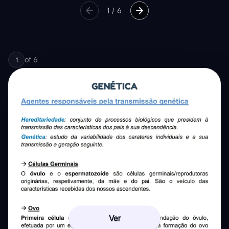
1
/
6
of
6
1
Ver