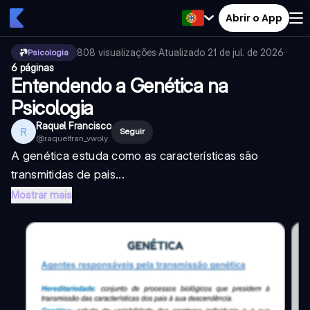
Abrir o App
808
visualizações
·
Atualizado
21 de jul. de 2026
·
Psicologia
6 páginas
Entendendo a Genética na
Psicologia
Raquel Francisco
R
Seguir
@
raquelfran_vwoly
A genética estuda como as características são
transmitidas de pais...
Mostrar mais