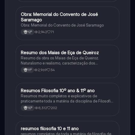
Obra: Memorial do Convento de José
Português
Saramago
Obra: Memorial do Convento de José Saramago
2,942
71
12º
Resumo dos Maias de Eça de Queiroz
Português
Resumo da obra os Maias de Eça de Queiroz.
Naturalismo e realismo, caracterização dos
personagens e contexto histórico.
2,969
34
11º
Resumos Filosofia 10º ano & 11º ano
Filosofia
Resumos muito completos e explicativos de
praticamente toda a matéria da disciplina de Filosofia
no ensino secundário em Portugal @mariiarafael
8,312
202
10º
resumos filosofia 10 e 11 ano
Filosofia
resumos completos de toda a matéria de filosofia de