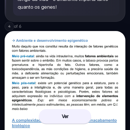
quanto os genes!
of
6
4
Ver