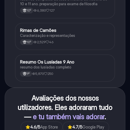
10 e 11 ano. preparação para exame de filosofia
6,380
127
10º
Rimas de Camões
Português
Caracterização e representações
2,529
46
10º
Resumo Os Lusíadas 9 Ano
Português
resumo dos lusíadas completo
5,870
250
9º
Avaliações dos nossos
utilizadores. Eles adoraram tudo
—
e tu também vais adorar
.
4.6
/5
App Store
4.7
/5
Google Play