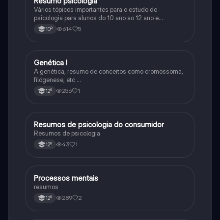
Resumo psicológia
Psicologia
Vários tópicos importantes para o estudo de
psicologia para alunos do 10 ano ao 12 ano e
universidade
614
5
10º
Genética !
Psicologia
A genética, resumo de conceitos como cromossoma,
filógenese, etc …
256
1
12º
Resumos de psicologia do consumidor
Psicologia
Resumos de psicologia
43
1
12º
Processos mentais
Psicologia
resumos
289
2
12º