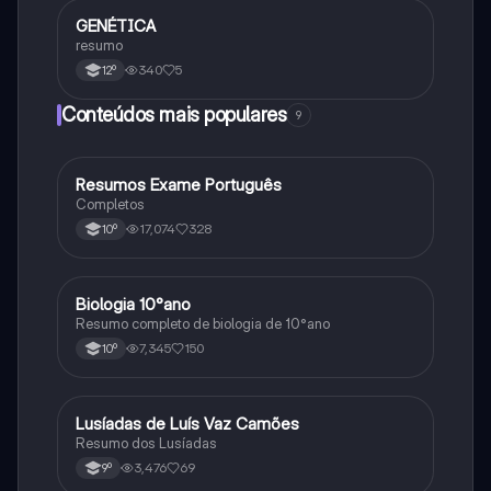
GENÉTICA
Psicologia
resumo
340
5
12º
Conteúdos mais populares
9
Resumos Exame Português
Português
Completos
17,074
328
10º
Biologia 10°ano
Biologia
Resumo completo de biologia de 10°ano
7,345
150
10º
Lusíadas de Luís Vaz Camões
Português
Resumo dos Lusíadas
3,476
69
9º