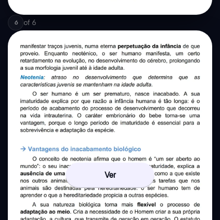
of
6
6
Ver