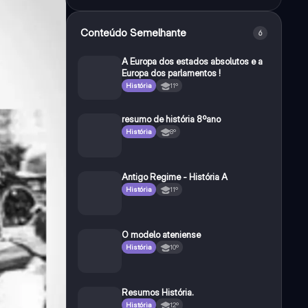
Conteúdo Semelhante
6
A Europa dos estados absolutos e a
Europa dos parlamentos !
História
11º
resumo de história 8ºano
História
8º
Antigo Regime - História A
História
11º
O modelo ateniense
História
10º
Resumos História.
História
12º