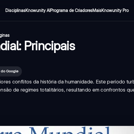
Disciplinas
Knowunity AI
Programa de Criadores
Mais
Knowunity Pro
ginas
al: Principais
s do Google
res conflitos da história da humanidade. Este período tur
são de regimes totalitários, resultando em confrontos qu