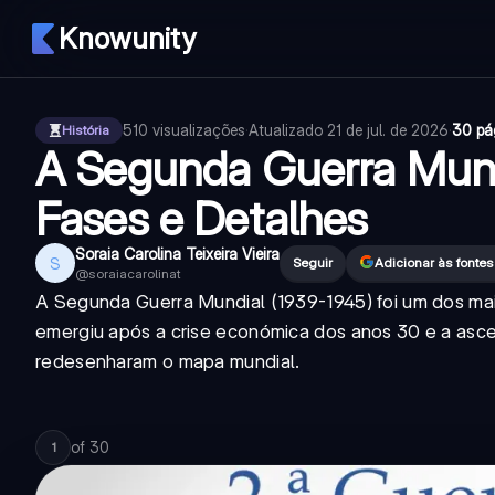
Knowunity
510
visualizações
·
Atualizado
21 de jul. de 2026
·
30 pá
História
A Segunda Guerra Mundi
Fases e Detalhes
Soraia Carolina Teixeira Vieira
S
Seguir
Adicionar às fonte
@
soraiacarolinat
A Segunda Guerra Mundial (1939-1945) foi um dos maio
emergiu após a crise económica dos anos 30 e a ascen
redesenharam o mapa mundial.
of
30
1