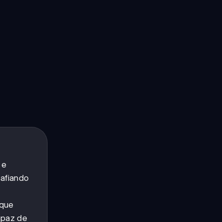
 e
safiando
 que
apaz de