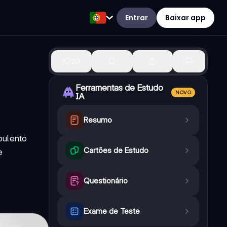
Entrar
Baixar app
20
Ferramentas de Estudo
NOVO
IA
Resumo
bulento
Cartões de Estudo
e
Questionário
Exame de Teste