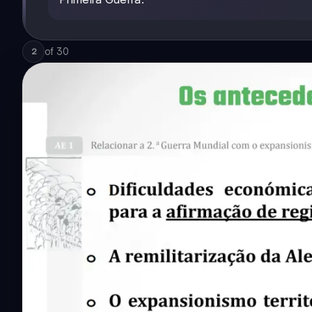
of
30
2