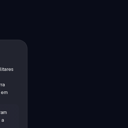
litares
rra
s em
oram
 a