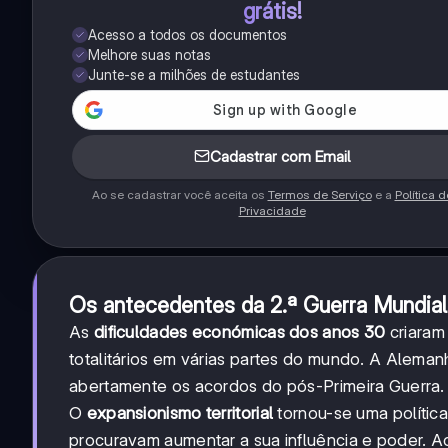
grátis!
Acesso a todos os documentos
Melhore suas notas
Junte-se a milhões de estudantes
Cadastrar com Email
Ao se cadastrar você aceita os
Termos de Serviço
e a
Política d
Privacidade
Os antecedentes da 2.ª Guerra Mundial
As
dificuldades económicas dos anos 30
criaram 
totalitários em várias partes do mundo. A Aleman
abertamente os acordos do pós-Primeira Guerra.
O
expansionismo territorial
tornou-se uma polític
procuravam aumentar a sua influência e poder.