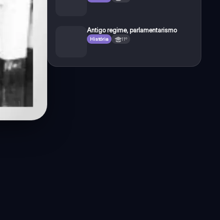
Antigo regime, parlamentarismo
História
11º