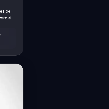
vés de
tre si
s