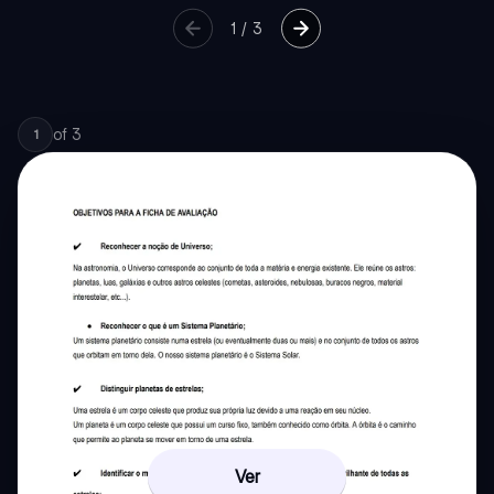
1
/
3
of
3
1
Ver