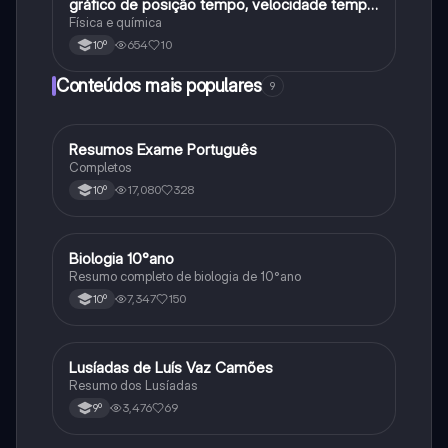
gráfico de posição tempo, velocidade tempo
e acelaracao
Física e química
654
10
10º
Conteúdos mais populares
9
Resumos Exame Português
Português
Completos
17,080
328
10º
Biologia 10°ano
Biologia
Resumo completo de biologia de 10°ano
7,347
150
10º
Lusíadas de Luís Vaz Camões
Português
Resumo dos Lusíadas
3,476
69
9º