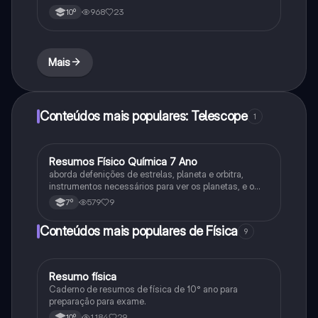
968
23
10º
Mais
Conteúdos mais populares: Telescope
1
Resumos Físico Química 7 Ano
Física
aborda defenições de estrelas, planeta e orbitra,
instrumentos necessários para ver os planetas, e o
sistema solar
579
9
7º
Conteúdos mais populares de Física
9
Resumo física
Física
Caderno de resumos de física de 10° ano para
preparação para exame.
1,184
29
10º