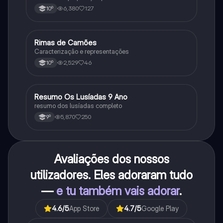
6,380
127
10º
Rimas de Camões
Português
Caracterização e representações
2,529
46
10º
Resumo Os Lusíadas 9 Ano
Português
resumo dos lusíadas completo
5,870
250
9º
Avaliações dos nossos
utilizadores. Eles adoraram tudo
—
e tu também vais adorar
.
4.6
/5
App Store
4.7
/5
Google Play