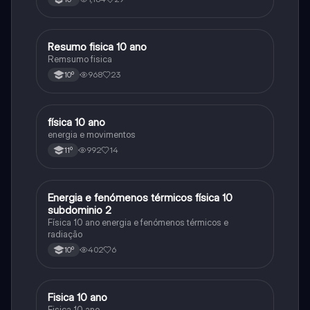
Resumo fisica 10 ano
Física
Remsumo fisica
968
23
10º
física 10 ano
Física
energia e movimentos
992
14
11º
Energia e fenómenos térmicos física 10
Física
subdominio 2
Física 10 ano energia e fenómenos térmicos e
radiação
402
6
10º
Fisica 10 ano
Física
Fisica 10 ano