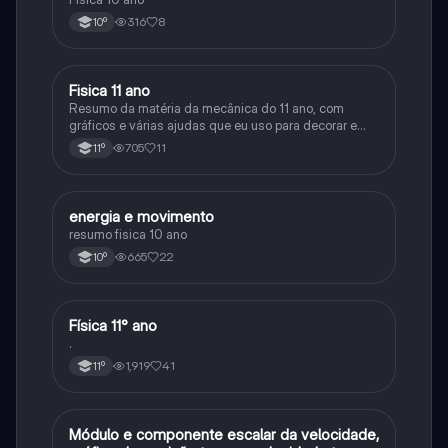
316
8
10º
Fisica 11 ano
Física
Resumo da matéria da mecânica do 11 ano, com
gráficos e várias ajudas que eu uso para decorar e
aprender a matéria
705
11
11º
energia e movimento
Física
resumo fisica 10 ano
665
22
10º
Física 11° ano
Física
.
1,919
41
11º
Módulo e componente escalar da velocidade,
Física