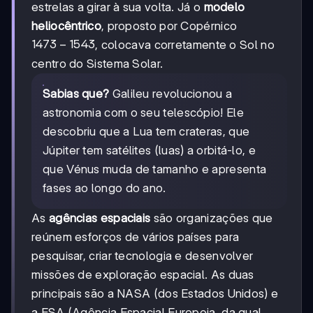
estrelas a girar à sua volta. Já o
modelo
heliocêntrico
, proposto por Copérnico
1473-
1473
−
1543
, colocava corretamente o Sol no
1543
centro do Sistema Solar.
Sabias que?
Galileu revolucionou a
astronomia com o seu telescópio! Ele
descobriu que a Lua tem crateras, que
Júpiter tem satélites (luas) a orbitá-lo, e
que Vénus muda de tamanho e apresenta
fases ao longo do ano.
As
agências espaciais
são organizações que
reúnem esforços de vários países para
pesquisar, criar tecnologia e desenvolver
missões de exploração espacial. As duas
principais são a NASA (dos Estados Unidos) e
a ESA (Agência Espacial Europeia, da qual