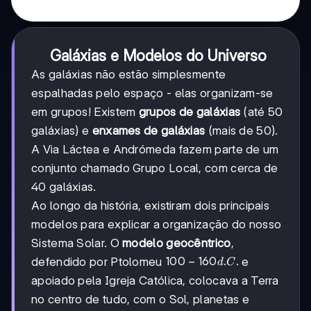
Galáxias e Modelos do Universo
As galáxias não estão simplesmente
espalhadas pelo espaço - elas organizam-se
em grupos! Existem
grupos de galáxias
(até 50
galáxias) e
enxames de galáxias
(mais de 50).
A Via Láctea e Andrómeda fazem parte de um
conjunto chamado Grupo Local, com cerca de
40 galáxias.
Ao longo da história, existiram dois principais
modelos para explicar a organização do nosso
Sistema Solar. O
modelo geocêntrico
,
100-
100
−
160
.
.
defendido por Ptolomeu
e
d
C
160
apoiado pela Igreja Católica, colocava a Terra
d.C.
no centro de tudo, com o Sol, planetas e