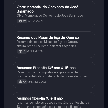
Obra: Memorial do Convento de José
Português
Saramago
Obra: Memorial do Convento de José Saramago
2,942
71
12º
Resumo dos Maias de Eça de Queiroz
Português
Resumo da obra os Maias de Eça de Queiroz.
Naturalismo e realismo, caracterização dos
personagens e contexto histórico.
2,969
34
11º
Resumos Filosofia 10º ano & 11º ano
Filosofia
Resumos muito completos e explicativos de
praticamente toda a matéria da disciplina de Filosofia
no ensino secundário em Portugal @mariiarafael
8,312
202
10º
resumos filosofia 10 e 11 ano
Filosofia
resumos completos de toda a matéria de filosofia de
10 e 11 ano. preparação para exame de filosofia