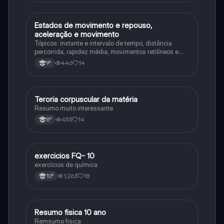
Estados de movimento e repouso,
Física
aceleração e movimento
Tópicos: instante e intervalo de tempo, distância
percorrida, rapidez média, movimentos retilíneos e
gráficos, velocidade, travagem de veículos
446
14
9º
Teroria corpuscular da matéria
Fisica e Quimica
Resumo muito interessante
453
14
8º
exercicios FQ- 10
Fisica e Quimica
exercícios de química
1,263
18
10º
Resumo fisica 10 ano
Física
Remsumo fisica