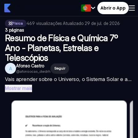
Abrir o App
469
visualizações
·
Atualizado
29 de jul. de 2026
·
Física
3 páginas
Resumo de Física e Química 7º
Ano - Planetas, Estrelas e
Telescópios
Afonso Castro
A
Seguir
@
afonsocas_dwdrh
Vais aprender sobre o Universo, o Sistema Solar e a...
Mostrar mais