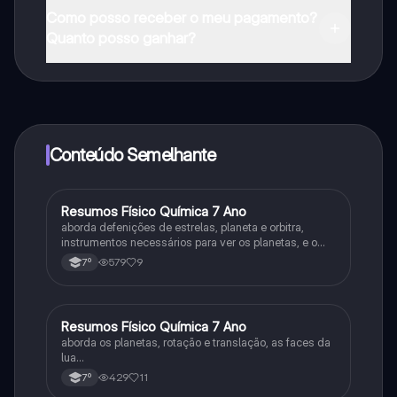
Pode descarregar a aplicação na Google Play Store e
Como posso receber o meu pagamento?
na Apple App Store.
Quanto posso ganhar?
Sim, tem acesso gratuito ao conteúdo da aplicação e
ao nosso companheiro de IA. Para desbloquear
determinadas funcionalidades da aplicação, pode
adquirir o Knowunity Pro.
Conteúdo Semelhante
Resumos Físico Química 7 Ano
Física
aborda defenições de estrelas, planeta e orbitra,
instrumentos necessários para ver os planetas, e o
sistema solar
579
9
7º
Resumos Físico Química 7 Ano
Física
aborda os planetas, rotação e translação, as faces da
lua…
429
11
7º