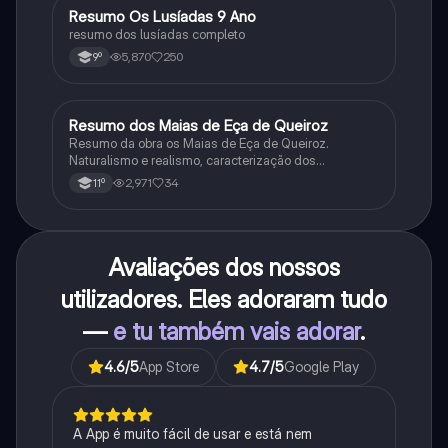
Resumo Os Lusíadas 9 Ano
Português
resumo dos lusíadas completo
5,870
250
9º
Resumo dos Maias de Eça de Queiroz
Português
Resumo da obra os Maias de Eça de Queiroz.
Naturalismo e realismo, caracterização dos
personagens e contexto histórico.
2,971
34
11º
Avaliações dos nossos
utilizadores. Eles adoraram tudo
—
e tu também vais adorar
.
4.6
/5
App Store
4.7
/5
Google Play
A App é muito fácil de usar e está nem