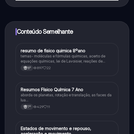
Sim, tem acesso gratuito ao conteúdo da aplicação e
ao nosso companheiro de IA. Para desbloquear
determinadas funcionalidades da aplicação, pode
adquirir o Knowunity Pro.
Conteúdo Semelhante
resumo de fisico quimica 8ºano
Fisica e Quimica
temas- moléculas e fórmulas químicas, acerto de
equações químicas, lei de Lavoisier, reações de
combustão, ácidos e bases,
897
22
8º
Resumos Físico Química 7 Ano
Física
aborda os planetas, rotação e translação, as faces da
lua…
429
11
7º
Estados de movimento e repouso,
Física
aceleração e movimento