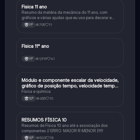
Fisica 11 ano
Física
Resumo da matéria da mecânica do 11 ano, com
gráficos e várias ajudas que eu uso para decorar e
aprender a matéria
705
11
11º
Física 11° ano
Física
.
1,919
41
11º
Módulo e componente escalar da velocidade,
Física
gráfico de posição tempo, velocidade tempo
e acelaracao
Física e química
655
10
10º
RESUMOS FÍSICA 10
Física
Resumos de Física 10 ano até a associação dos
componentes // ERRO: MAIOR R MENOR I!!!!!
503
18
10º