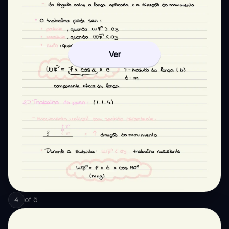
Ver
of
5
4