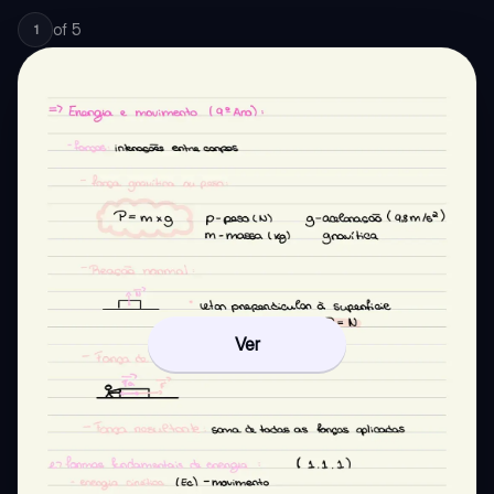
of
5
1
Ver