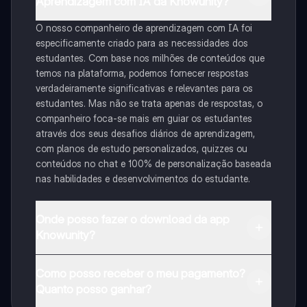
Aprendizagem com IA da Knowunity?
O nosso companheiro de aprendizagem com IA foi
especificamente criado para as necessidades dos
estudantes. Com base nos milhões de conteúdos que
temos na plataforma, podemos fornecer respostas
verdadeiramente significativas e relevantes para os
estudantes. Mas não se trata apenas de respostas, o
companheiro foca-se mais em guiar os estudantes
através dos seus desafios diários de aprendizagem,
com planos de estudo personalizados, quizzes ou
conteúdos no chat e 100% de personalização baseada
nas habilidades e desenvolvimentos do estudante.
Onde posso fazer o download da app
Knowunity?
Pode descarregar a aplicação na Google Play Store e
Como posso receber o meu pagamento?
na Apple App Store.
Quanto posso ganhar?