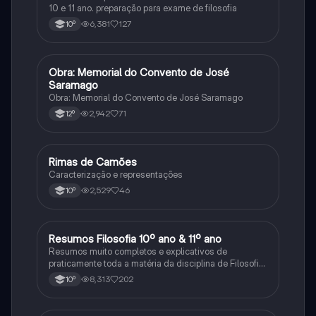
10 e 11 ano. preparação para exame de filosofia
6,381
127
10º
Obra: Memorial do Convento de José
Português
Saramago
Obra: Memorial do Convento de José Saramago
2,942
71
12º
Rimas de Camões
Português
Caracterização e representações
2,529
46
10º
Resumos Filosofia 10º ano & 11º ano
Filosofia
Resumos muito completos e explicativos de
praticamente toda a matéria da disciplina de Filosofia
no ensino secundário em Portugal @mariiarafael
8,313
202
10º