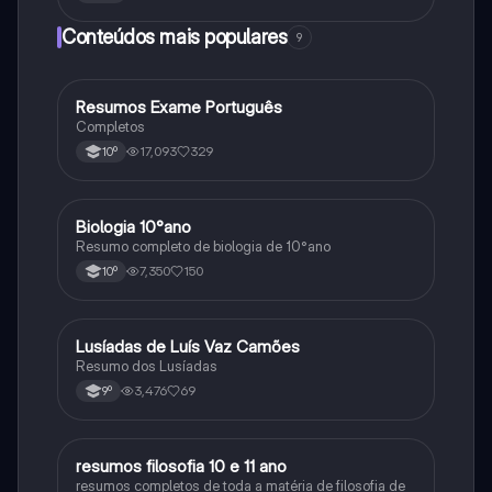
Conteúdos mais populares
9
Resumos Exame Português
Português
Completos
17,093
329
10º
Biologia 10°ano
Biologia
Resumo completo de biologia de 10°ano
7,350
150
10º
Lusíadas de Luís Vaz Camões
Português
Resumo dos Lusíadas
3,476
69
9º
resumos filosofia 10 e 11 ano
Filosofia
resumos completos de toda a matéria de filosofia de