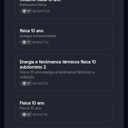
Remsumo fisica
969
23
10º
física 10 ano
Física
energia e movimentos
992
14
11º
Energia e fenómenos térmicos física 10
Física
subdominio 2
Física 10 ano energia e fenómenos térmicos e
radiação
402
6
10º
Fisica 10 ano
Física
Fisica 10 ano
316
8
10º