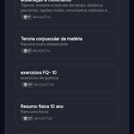
Tópicos: instante e intervalo de tempo, distância
percorrida, rapidez média, movimentos retilíneos e
gráficos, velocidade, travagem de veículos
446
14
9º
Teroria corpuscular da matéria
Fisica e Quimica
Resumo muito interessante
453
14
8º
exercicios FQ- 10
Fisica e Quimica
exercícios de química
1,263
18
10º
Resumo fisica 10 ano
Física
Remsumo fisica
969
23
10º