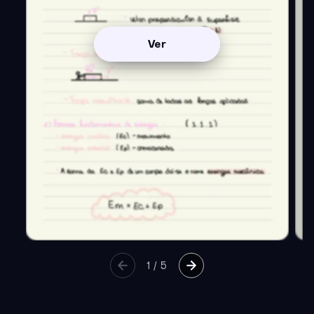
Ver
1
/
5