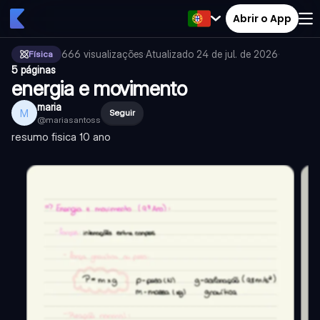
Abrir o App
666
visualizações
·
Atualizado
24 de jul. de 2026
·
Física
5 páginas
energia e movimento
maria
M
Seguir
@
mariasantoss
resumo fisica 10 ano