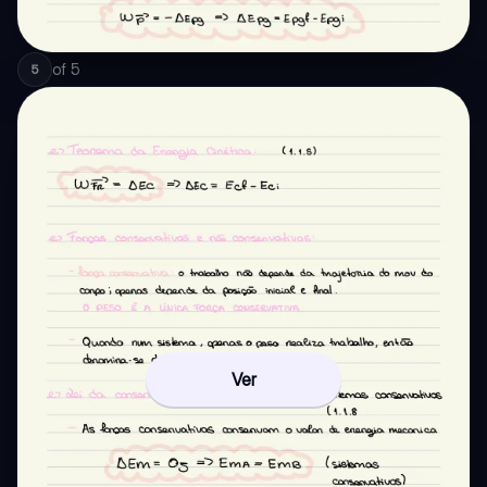
of
5
5
Ver