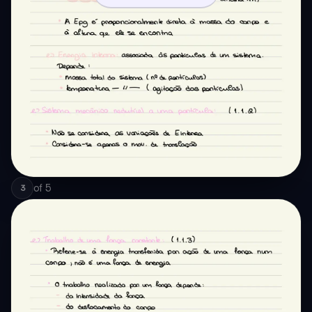
of
5
3