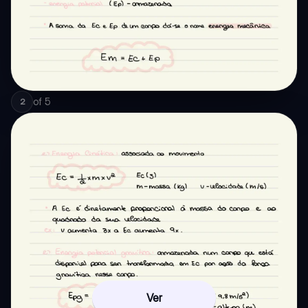
of
5
2
Ver