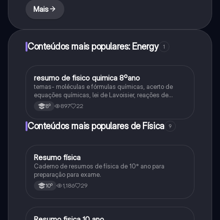
Mais
Conteúdos mais populares: Energy
1
resumo de fisico quimica 8ºano
Fisica e Quimica
temas- moléculas e fórmulas químicas, acerto de
equações químicas, lei de Lavoisier, reações de
combustão, ácidos e bases,
897
22
8º
Conteúdos mais populares de Física
9
Resumo física
Física
Caderno de resumos de física de 10° ano para
preparação para exame.
1,186
29
10º
Resumo fisica 10 ano
Física