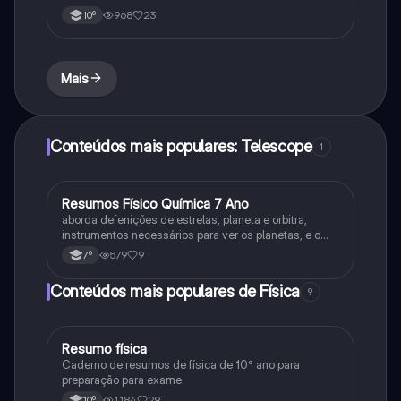
968
23
10º
Mais
Conteúdos mais populares: Telescope
1
Resumos Físico Química 7 Ano
Física
aborda defenições de estrelas, planeta e orbitra,
instrumentos necessários para ver os planetas, e o
sistema solar
579
9
7º
Conteúdos mais populares de Física
9
Resumo física
Física
Caderno de resumos de física de 10° ano para
preparação para exame.
1,184
29
10º