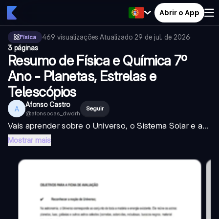
Abrir o App
469
visualizações
·
Atualizado
29 de jul. de 2026
·
Física
3 páginas
Resumo de Física e Química 7º
Ano - Planetas, Estrelas e
Telescópios
Afonso Castro
A
Seguir
@
afonsocas_dwdrh
Vais aprender sobre o Universo, o Sistema Solar e a...
Mostrar mais