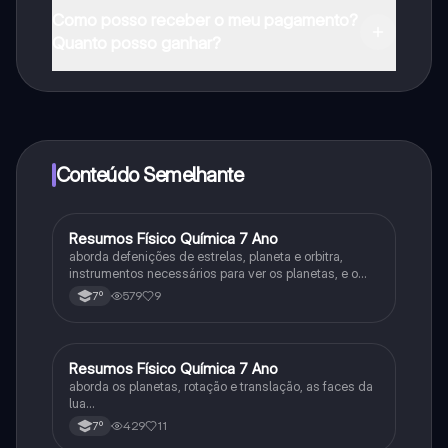
Pode descarregar a aplicação na Google Play Store e
Como posso receber o meu pagamento?
na Apple App Store.
Quanto posso ganhar?
Sim, tem acesso gratuito ao conteúdo da aplicação e
ao nosso companheiro de IA. Para desbloquear
determinadas funcionalidades da aplicação, pode
adquirir o Knowunity Pro.
Conteúdo Semelhante
Resumos Físico Química 7 Ano
Física
aborda defenições de estrelas, planeta e orbitra,
instrumentos necessários para ver os planetas, e o
sistema solar
579
9
7º
Resumos Físico Química 7 Ano
Física
aborda os planetas, rotação e translação, as faces da
lua…
429
11
7º