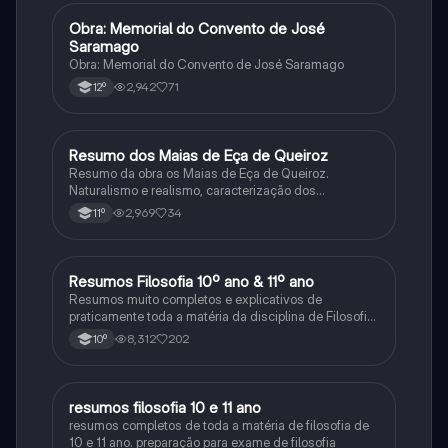
Obra: Memorial do Convento de José
Português
Saramago
Obra: Memorial do Convento de José Saramago
2,942
71
12º
Resumo dos Maias de Eça de Queiroz
Português
Resumo da obra os Maias de Eça de Queiroz.
Naturalismo e realismo, caracterização dos
personagens e contexto histórico.
2,969
34
11º
Resumos Filosofia 10º ano & 11º ano
Filosofia
Resumos muito completos e explicativos de
praticamente toda a matéria da disciplina de Filosofia
no ensino secundário em Portugal @mariiarafael
8,312
202
10º
resumos filosofia 10 e 11 ano
Filosofia
resumos completos de toda a matéria de filosofia de
10 e 11 ano. preparação para exame de filosofia