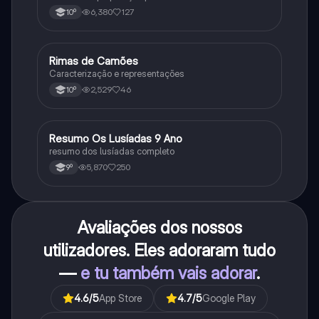
6,380
127
10º
Rimas de Camões
Português
Caracterização e representações
2,529
46
10º
Resumo Os Lusíadas 9 Ano
Português
resumo dos lusíadas completo
5,870
250
9º
Avaliações dos nossos
utilizadores. Eles adoraram tudo
—
e tu também vais adorar
.
4.6
/5
App Store
4.7
/5
Google Play