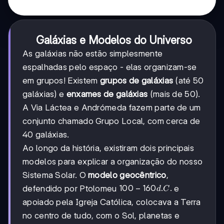
Galáxias e Modelos do Universo
As galáxias não estão simplesmente
espalhadas pelo espaço - elas organizam-se
em grupos! Existem
grupos de galáxias
(até 50
galáxias) e
enxames de galáxias
(mais de 50).
A Via Láctea e Andrómeda fazem parte de um
conjunto chamado Grupo Local, com cerca de
40 galáxias.
Ao longo da história, existiram dois principais
modelos para explicar a organização do nosso
Sistema Solar. O
modelo geocêntrico
,
100-
100
−
160
.
.
defendido por Ptolomeu
e
d
C
160
apoiado pela Igreja Católica, colocava a Terra
d.C.
no centro de tudo, com o Sol, planetas e