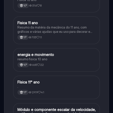
316
8
10º
Fisica 11 ano
Física
Resumo da matéria da mecânica do 11 ano, com
gráficos e várias ajudas que eu uso para decorar e
aprender a matéria
705
11
11º
energia e movimento
Física
resumo fisica 10 ano
665
22
10º
Física 11° ano
Física
.
1,919
41
11º
Módulo e componente escalar da velocidade,
Física