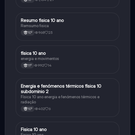
Resumo fisica 10 ano
Física
Remsumo fisica
968
23
10º
física 10 ano
Física
energia e movimentos
992
14
11º
Energia e fenómenos térmicos física 10
Física
subdominio 2
Física 10 ano energia e fenómenos térmicos e
radiação
402
6
10º
Fisica 10 ano
Física
Fisica 10 ano