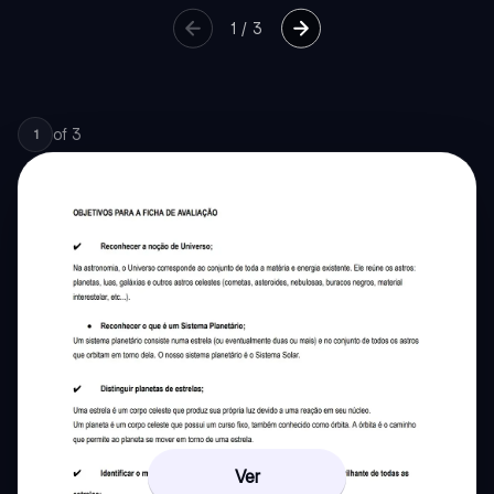
1
/
3
of
3
1
Ver