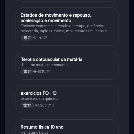
Estados de movimento e repouso,
Física
aceleração e movimento
Tópicos: instante e intervalo de tempo, distância
percorrida, rapidez média, movimentos retilíneos e
gráficos, velocidade, travagem de veículos
446
14
9º
Teroria corpuscular da matéria
Fisica e Quimica
Resumo muito interessante
453
14
8º
exercicios FQ- 10
Fisica e Quimica
exercícios de química
1,263
18
10º
Resumo fisica 10 ano
Física
Remsumo fisica