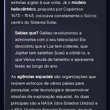
estrelas a girar à sua volta. Já o
modelo
heliocêntrico
, proposto por Copérnico
1473-
1473
−
1543
, colocava corretamente o Sol no
1543
centro do Sistema Solar.
Sabias que?
Galileu revolucionou a
astronomia com o seu telescópio! Ele
descobriu que a Lua tem crateras, que
Júpiter tem satélites (luas) a orbitá-lo, e
que Vénus muda de tamanho e apresenta
fases ao longo do ano.
As
agências espaciais
são organizações que
reúnem esforços de vários países para
pesquisar, criar tecnologia e desenvolver
missões de exploração espacial. As duas
principais são a NASA (dos Estados Unidos) e
a ESA (Agência Espacial Europeia, da qual