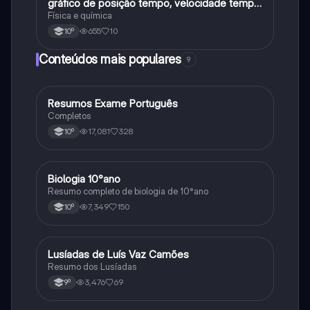
gráfico de posição tempo, velocidade tempo
e acelaracao
Física e química
655
10
10º
Conteúdos mais populares
9
Resumos Exame Português
Português
Completos
17,081
328
10º
Biologia 10°ano
Biologia
Resumo completo de biologia de 10°ano
7,349
150
10º
Lusíadas de Luís Vaz Camões
Português
Resumo dos Lusíadas
3,476
69
9º