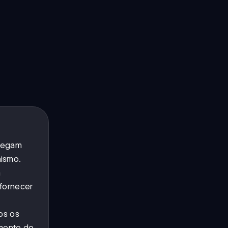
chegam
nismo.
a
 fornecer
os os
mento do