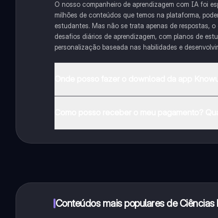
O nosso companheiro de aprendizagem com IA foi es
milhões de conteúdos que temos na plataforma, podemo
estudantes. Mas não se trata apenas de respostas, o
desafios diários de aprendizagem, com planos de est
personalização baseada nas habilidades e desenvolv
Onde posso fazer o download da app Knowu
Pode descarregar a aplicação na Google Play Store e 
Como posso receber o meu pagamento? Qua
Sim, tem acesso gratuito ao conteúdo da aplicação 
funcionalidades da aplicação, pode adquirir o Knowun
Conteúdos mais populares de Ciências 