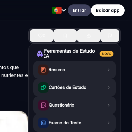
Entrar
Baixar app
0
Ferramentas de Estudo
NOVO
IA
ntos que
Resumo
 nutrientes e
Cartões de Estudo
Questionário
Exame de Teste