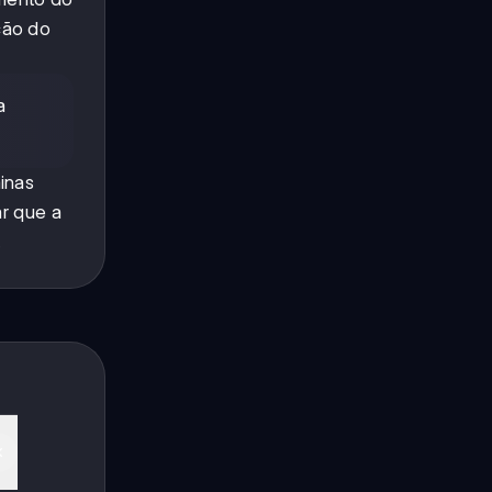
ição do
a
minas
ar que a
.