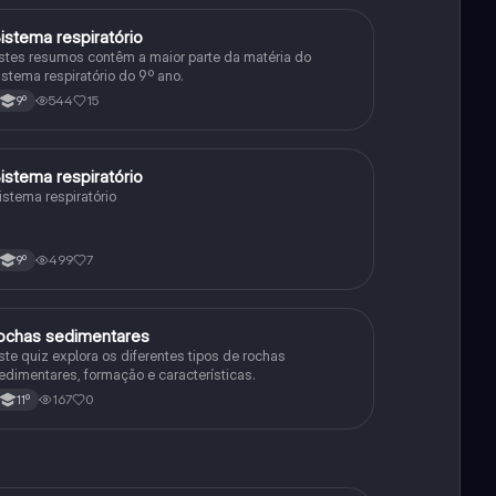
istema respiratório
Ciências Naturais
stes resumos contêm a maior parte da matéria do
istema respiratório do 9º ano.
544
15
9º
istema respiratório
Ciências Naturais
istema respiratório
499
7
9º
ochas sedimentares
Ciências Naturais
ste quiz explora os diferentes tipos de rochas
edimentares, formação e características.
167
0
11º