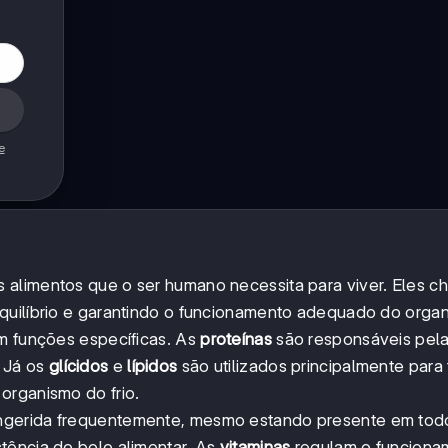
e
s alimentos que o ser humano necessita para viver. Eles 
quilíbrio e garantindo o funcionamento adequado do orga
om funções específicas. As
proteínas
são responsáveis pel
 Já os
glícidos
e
lípidos
são utilizados principalmente para
organismo do frio.
 ingerida frequentemente, mesmo estando presente em tod
tência do bolo alimentar. As
vitaminas
regulam o funciona