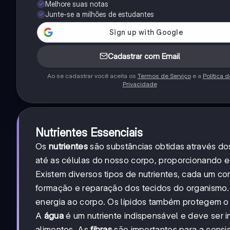
Melhore suas notas
Junte-se a milhões de estudantes
Cadastrar com Email
Ao se cadastrar você aceita os
Termos de Serviço
e a
Política d
Privacidade
Nutrientes Essenciais
Os
nutrientes
são substâncias obtidas através do
até as células do nosso corpo, proporcionando e
Existem diversos tipos de nutrientes, cada um c
formação e reparação dos tecidos do organismo.
energia ao corpo. Os lípidos também protegem o 
A
água
é um nutriente indispensável e deve ser
alimentos. As
fibras
são importantes para a consis