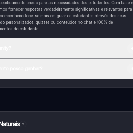
pecificamente criado para as necessidades dos estudantes. Com base 
s fornecer respostas verdadeiramente significativas e relevantes para
 companheiro foca-se mais em guiar os estudantes através dos seus
udo personalizados, quizzes ou conteúdos no chat e 100% de
imentos do estudante.
nity?
na Apple App Store.
nto posso ganhar?
e ao nosso companheiro de IA. Para desbloquear determinadas
ity Pro.
Naturais
9