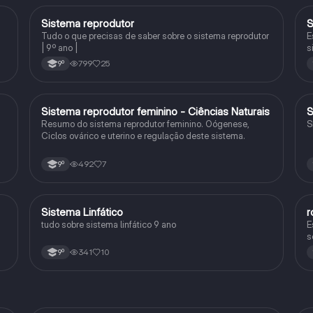
Sistema reprodutor
S
Ciências Naturais
Tudo o que precisas de saber sobre o sistema reprodutor
E
| 9º ano |
s
799
25
9º
Sistema reprodutor feminino - Ciências Naturais
S
Ciências Naturais
Resumo do sistema reprodutor feminino. Oógenese,
S
Ciclos ovárico e uterino e regulação deste sistema.
492
7
9º
Sistema Linfático
r
Ciências Naturais
tudo sobre sistema linfático 9 ano
E
s
341
10
9º