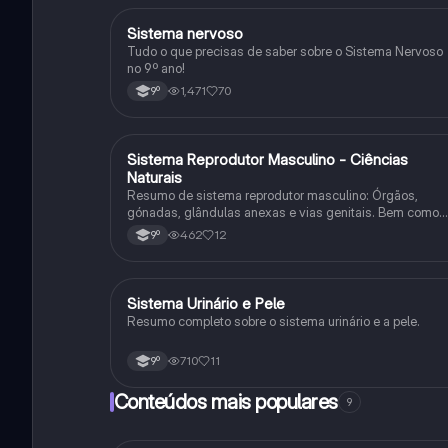
Sistema nervoso
Ciências Naturais
Tudo o que precisas de saber sobre o Sistema Nervoso
no 9º ano!
1,471
70
9º
Sistema Reprodutor Masculino - Ciências
Ciências Naturais
Naturais
Resumo de sistema reprodutor masculino: Órgãos,
gónadas, glândulas anexas e vias genitais. Bem como
espermatogénese e regulação deste sistema.
462
12
9º
Sistema Urinário e Pele
Ciências Naturais
Resumo completo sobre o sistema urinário e a pele.
710
11
9º
Conteúdos mais populares
9