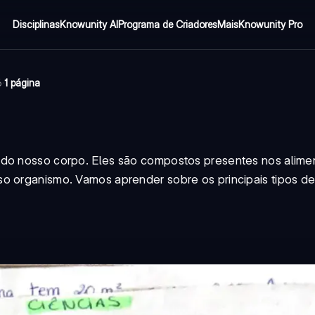
Disciplinas
Knowunity AI
Programa de Criadores
Mais
Knowunity Pro
6
·
1 página
 do nosso corpo. Eles são compostos presentes nos alime
o organismo. Vamos aprender sobre os principais tipos de