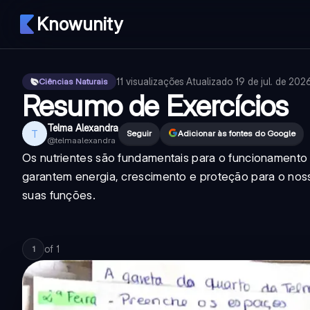
Knowunity
11
visualizações
·
Atualizado
19 de jul. de 202
Ciências Naturais
Resumo de Exercícios
Telma Alexandra
T
Seguir
Adicionar às fontes do Google
@
telmaalexandra
Os nutrientes são fundamentais para o funcionamento
garantem energia, crescimento e proteção para o noss
suas funções.
of
1
1