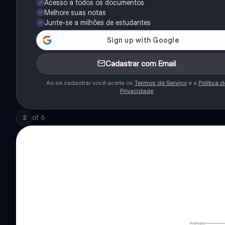
Acesso a todos os documentos
Melhore suas notas
Junte-se a milhões de estudantes
Cadastrar com Email
Ao se cadastrar você aceita os
Termos de Serviço
e a
Política d
Privacidade
of
6
2