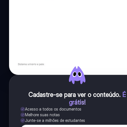
Cadastre-se para ver o conteúdo
.
É
grátis!
Acesso a todos os documentos
Melhore suas notas
Junte-se a milhões de estudantes