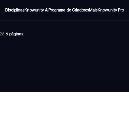
Disciplinas
Knowunity AI
Programa de Criadores
Mais
Knowunity Pro
026
·
6 páginas