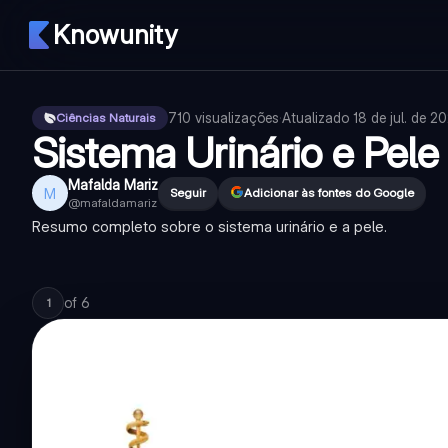
Knowunity
710
visualizações
·
Atualizado
18 de jul. de 2
Ciências Naturais
Sistema Urinário e Pele
Mafalda Mariz
M
Seguir
Adicionar às fontes do Google
@
mafaldamariz
Resumo completo sobre o sistema urinário e a pele.
of
6
1