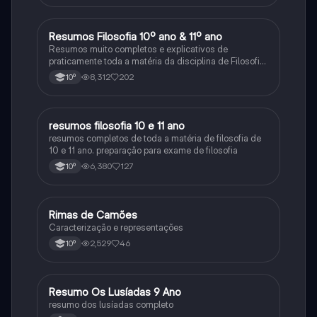
Resumos Filosofia 10º ano & 11º ano
Filosofia
Resumos muito completos e explicativos de
praticamente toda a matéria da disciplina de Filosofia
no ensino secundário em Portugal @mariiarafael
8,312
202
10º
resumos filosofia 10 e 11 ano
Filosofia
resumos completos de toda a matéria de filosofia de
10 e 11 ano. preparação para exame de filosofia
6,380
127
10º
Rimas de Camões
Português
Caracterização e representações
2,529
46
10º
Resumo Os Lusíadas 9 Ano
Português
resumo dos lusíadas completo