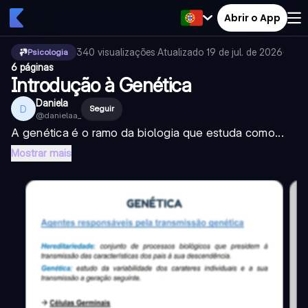
Abrir o App
340
visualizações
·
Atualizado
19 de jul. de 2026
·
Psicologia
6 páginas
Introdução à Genética
Daniela
D
Seguir
@
danielaa_
A genética é o ramo da biologia que estuda como...
Mostrar mais