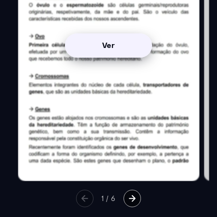
Ver
1
/
6