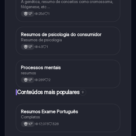
A genética, resumo de conceitos como cromossoma,
filógenese, etc …
256
1
12º
Resumos de psicologia do consumidor
Psicologia
Resumos de psicologia
43
1
12º
Processos mentais
Psicologia
resumos
289
2
12º
Conteúdos mais populares
9
Resumos Exame Português
Português
Completos
17,073
328
10º