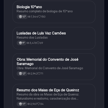
Biologia 10°ano
Biologia
Resumo completo de biologia de 10°ano
7,344
150
10º
Lusíadas de Luís Vaz Camões
Português
Resumo dos Lusíadas
3,476
69
9º
Obra: Memorial do Convento de José
Português
Saramago
Obra: Memorial do Convento de José Saramago
2,942
71
12º
Resumo dos Maias de Eça de Queiroz
Português
Resumo da obra os Maias de Eça de Queiroz.
Naturalismo e realismo, caracterização dos
personagens e contexto histórico.
2,967
34
11º