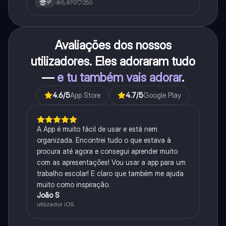
5,870
250
9º
Avaliações dos nossos
utilizadores. Eles adoraram tudo
—
e tu também vais adorar
.
4.6
/5
App Store
4.7
/5
Google Play
A App é muito fácil de usar e está nem
organizada. Encontrei tudo o que estava à
procura até agora e consegui aprender muito
com as apresentações! Vou usar a app para um
trabalho escolar! E claro que também me ajuda
muito como inspiração.
João S
utilizador iOS