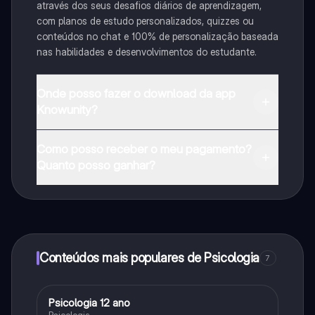
através dos seus desafios diários de aprendizagem,
com planos de estudo personalizados, quizzes ou
conteúdos no chat e 100% de personalização baseada
nas habilidades e desenvolvimentos do estudante.
Onde posso fazer o download da app
Knowunity?
Pode descarregar a aplicação na Google Play Store e
Como posso receber o meu pagamento?
na Apple App Store.
Quanto posso ganhar?
Sim, tem acesso gratuito ao conteúdo da aplicação e
ao nosso companheiro de IA. Para desbloquear
determinadas funcionalidades da aplicação, pode
adquirir o Knowunity Pro.
Conteúdos mais populares de Psicologia
7
Psicologia 12 ano
Psicologia