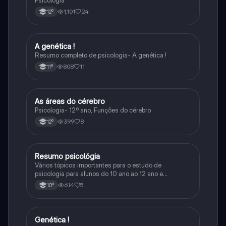
Psicologia
1,101
24
12º
A genética !
Psicologia
Resumo completo de psicologia- A genética !
808
11
11º
As áreas do cérebro
Psicologia
Psicologia- 12º ano, Funções do cérebro
399
8
12º
Resumo psicológia
Psicologia
Vários tópicos importantes para o estudo de
psicologia para alunos do 10 ano ao 12 ano e
universidade
614
5
10º
Genética !
Psicologia