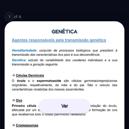
of
6
1
Ver