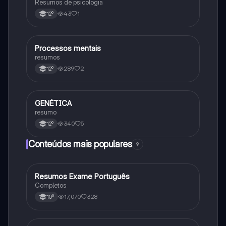
Resumos de psicologia
43
1
12º
Processos mentais
Psicologia
resumos
289
2
12º
GENÉTICA
Psicologia
resumo
340
5
12º
Conteúdos mais populares
9
Resumos Exame Português
Português
Completos
17,070
328
10º