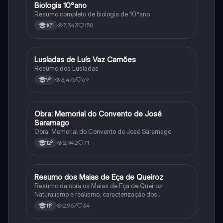
Biologia 10°ano
Biologia
Resumo completo de biologia de 10°ano
7,343
150
10º
Lusíadas de Luís Vaz Camões
Português
Resumo dos Lusíadas
3,476
69
9º
Obra: Memorial do Convento de José
Português
Saramago
Obra: Memorial do Convento de José Saramago
2,942
71
12º
Resumo dos Maias de Eça de Queiroz
Português
Resumo da obra os Maias de Eça de Queiroz.
Naturalismo e realismo, caracterização dos
personagens e contexto histórico.
2,967
34
11º