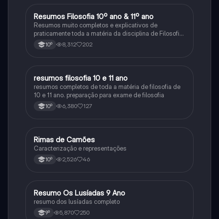
Resumos Filosofia 10º ano & 11º ano
Filosofia
Resumos muito completos e explicativos de
praticamente toda a matéria da disciplina de Filosofia
no ensino secundário em Portugal @mariiarafael
8,312
202
10º
resumos filosofia 10 e 11 ano
Filosofia
resumos completos de toda a matéria de filosofia de
10 e 11 ano. preparação para exame de filosofia
6,380
127
10º
Rimas de Camões
Português
Caracterização e representações
2,526
46
10º
Resumo Os Lusíadas 9 Ano
Português
resumo dos lusíadas completo
5,870
250
9º