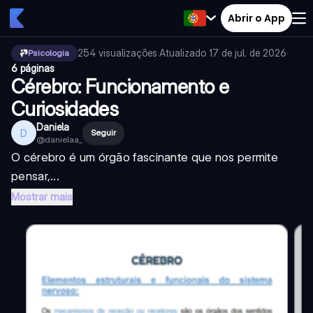
Abrir o App
254
visualizações
·
Atualizado
17 de jul. de 2026
·
Psicologia
6 páginas
Cérebro: Funcionamento e
Curiosidades
Daniela
D
Seguir
@
danielaa_
O cérebro é um órgão fascinante que nos permite
pensar,...
Mostrar mais