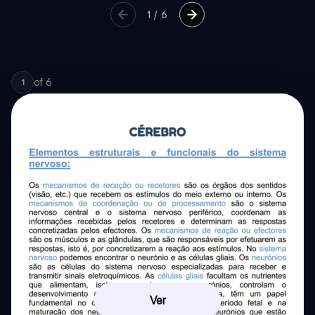
1
/
6
of
6
1
Ver