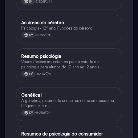
808
11
11º
As áreas do cérebro
Psicologia
Psicologia- 12º ano, Funções do cérebro
399
8
12º
Resumo psicológia
Psicologia
Vários tópicos importantes para o estudo de
psicologia para alunos do 10 ano ao 12 ano e
universidade
614
5
10º
Genética !
Psicologia
A genética, resumo de conceitos como cromossoma,
filógenese, etc …
256
1
12º
Resumos de psicologia do consumidor
Psicologia