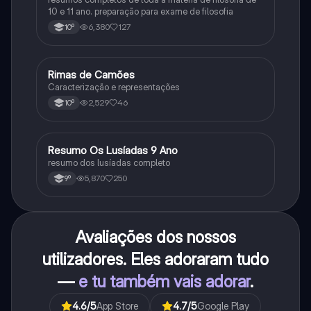
10 e 11 ano. preparação para exame de filosofia
6,380
127
10º
Rimas de Camões
Português
Caracterização e representações
2,529
46
10º
Resumo Os Lusíadas 9 Ano
Português
resumo dos lusíadas completo
5,870
250
9º
Avaliações dos nossos
utilizadores. Eles adoraram tudo
—
e tu também vais adorar
.
4.6
/5
App Store
4.7
/5
Google Play