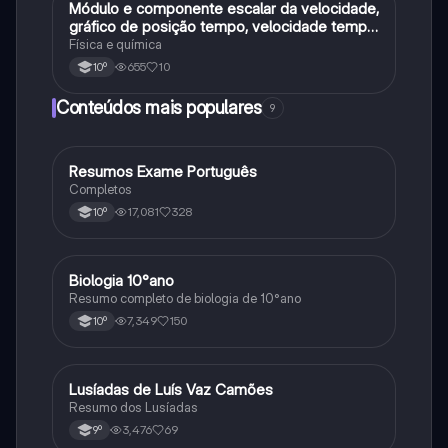
Módulo e componente escalar da velocidade,
Física
gráfico de posição tempo, velocidade tempo
e acelaracao
Física e química
655
10
10º
Conteúdos mais populares
9
Resumos Exame Português
Português
Completos
17,081
328
10º
Biologia 10°ano
Biologia
Resumo completo de biologia de 10°ano
7,349
150
10º
Lusíadas de Luís Vaz Camões
Português
Resumo dos Lusíadas
3,476
69
9º