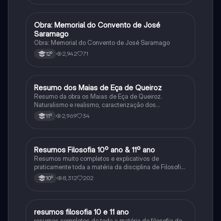
Obra: Memorial do Convento de José
Português
Saramago
Obra: Memorial do Convento de José Saramago
2,942
71
12º
Resumo dos Maias de Eça de Queiroz
Português
Resumo da obra os Maias de Eça de Queiroz.
Naturalismo e realismo, caracterização dos
personagens e contexto histórico.
2,969
34
11º
Resumos Filosofia 10º ano & 11º ano
Filosofia
Resumos muito completos e explicativos de
praticamente toda a matéria da disciplina de Filosofia
no ensino secundário em Portugal @mariiarafael
8,312
202
10º
resumos filosofia 10 e 11 ano
Filosofia
resumos completos de toda a matéria de filosofia de