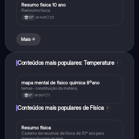
Resumo fisica 10 ano
Física
Remsumo fisica
968
23
10º
Mais
Conteúdos mais populares: Temperature
1
mapa mental de fisico quimica 8ºano
Fisica e Quimica
temas- constituição da matéria,
387
7
8º
Conteúdos mais populares de Física
9
Resumo física
Física
Caderno de resumos de física de 10° ano para
preparação para exame.