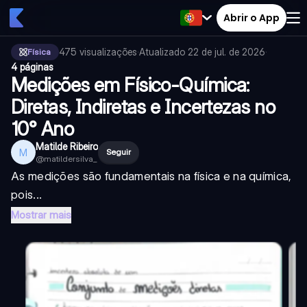
Abrir o App
475
visualizações
·
Atualizado
22 de jul. de 2026
·
Física
4 páginas
Medições em Físico-Química:
Diretas, Indiretas e Incertezas no
10° Ano
Matilde Ribeiro
M
Seguir
@
matildersilva_
As medições são fundamentais na física e na química,
pois...
Mostrar mais