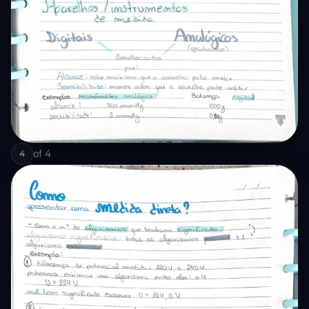
of
4
4