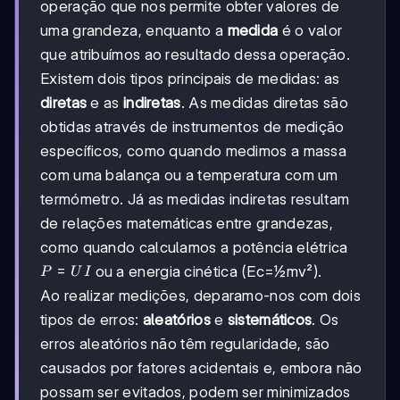
operação que nos permite obter valores de
uma grandeza, enquanto a
medida
é o valor
que atribuímos ao resultado dessa operação.
Existem dois tipos principais de medidas: as
diretas
e as
indiretas
. As medidas diretas são
obtidas através de instrumentos de medição
específicos, como quando medimos a massa
com uma balança ou a temperatura com um
termómetro. Já as medidas indiretas resultam
de relações matemáticas entre grandezas,
como quando calculamos a potência elétrica
P=UI
=
ou a energia cinética (Ec=½mv²).
P
U
I
Ao realizar medições, deparamo-nos com dois
tipos de erros:
aleatórios
e
sistemáticos
. Os
erros aleatórios não têm regularidade, são
causados por fatores acidentais e, embora não
possam ser evitados, podem ser minimizados