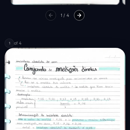
1
/
4
of
4
1