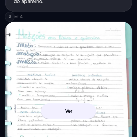
do aparelho.
of
4
3
Ver