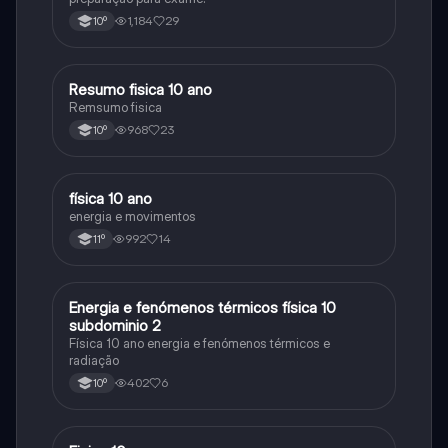
1,184
29
10º
Resumo fisica 10 ano
Física
Remsumo fisica
968
23
10º
física 10 ano
Física
energia e movimentos
992
14
11º
Energia e fenómenos térmicos física 10
Física
subdominio 2
Física 10 ano energia e fenómenos térmicos e
radiação
402
6
10º