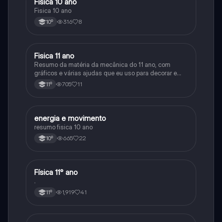
Fisica 10 ano
Física
Fisica 10 ano
316
8
10º
Fisica 11 ano
Física
Resumo da matéria da mecânica do 11 ano, com
gráficos e várias ajudas que eu uso para decorar e
aprender a matéria
705
11
11º
energia e movimento
Física
resumo fisica 10 ano
665
22
10º
Física 11° ano
Física
.
1,919
41
11º