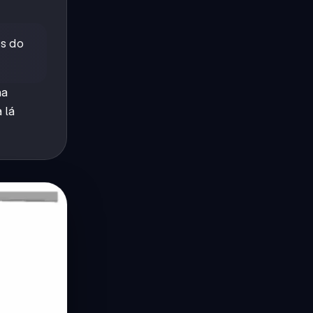
es do
ha
 lá