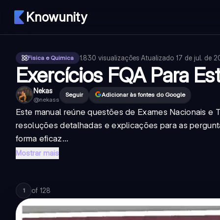
Knowunity
1.830
visualizações
·
Atualizado
17 de jul. de 
Fisica e Quimica
Exercícios FQA Para Es
Nekas
Seguir
Adicionar às fontes do Google
@
nekass
Este manual reúne questões de Exames Nacionais e T
resoluções detalhadas e explicações para as pergunta
forma eficaz...
Mostrar mais
of
128
1