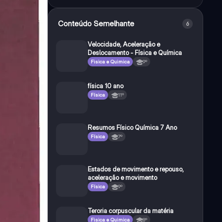
Conteúdo Semelhante
6
Velocidade, Aceleração e
Deslocamento - Física e Química
Fisica e Quimica
9º
física 10 ano
Física
11º
Resumos Físico Química 7 Ano
Física
7º
Estados de movimento e repouso,
aceleração e movimento
Física
9º
Teroria corpuscular da matéria
Fisica e Quimica
8º