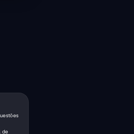
questões
l de