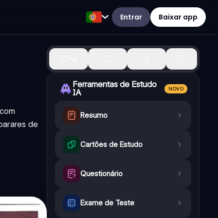
Entrar
Baixar app
46
Ferramentas de Estudo
NOVO
IA
 com
Resumo
parares de
Cartões de Estudo
Questionário
Exame de Teste