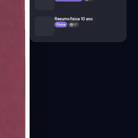
Resumo fisica 10 ano
Física
10º