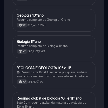
Geologia 10°ano
Biologia
Resumo completo de Geologia 10°ano
6,458
158
10º
Biologia 11°ano
Biologia
Resumo completo de Biologia 11°ano
5,166
143
10º
BIOLOGIA E GEOLOGIA 10° e 11°
Biologia
📚 Resumos de Bio & Geo feitos por quem também
suou com a matéria! Tudo organizado, explicado com
clareza e cheio de esquemas que ajudam mesmo a
1,717
40
10º
perceber. Para estudar sem stress e com mais
sucesso! 🌱🌍✨
Resumo global de biologia 10° e 11° ano!
Biologia
Este é um resumo global da matéria de biologia de
10° e 11° ano