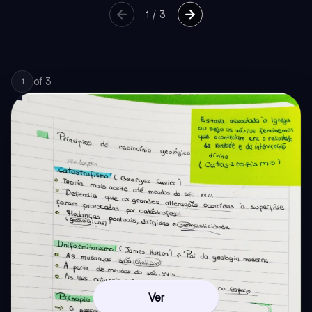
1
/
3
of
3
1
Ver