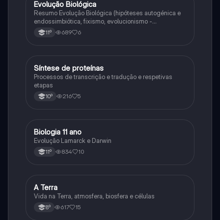
Evolução Biológica
Biologia
Resumo Evolução Biológica (hipóteses autogénica e
endossimbiótica, fixismo, evolucionismo -
argumentos, lamarckismo, darwinismo,
689
6
11º
neodarwinismo)
Síntese de proteínas
Biologia
Processos de transcrição e tradução e respetivas
etapas
216
5
10º
Biologia 11 ano
Biologia
Evolução Lamarck e Darwin
834
10
11º
A Terra
Ciências Naturais
Vida na Terra, atmosfera, biosfera e células
617
15
8º