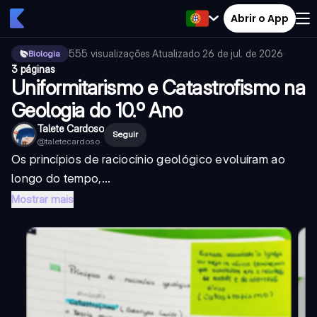
Abrir o App
555
visualizações
·
Atualizado
26 de jul. de 2026
·
Biologia
3 páginas
Uniformitarismo e Catastrofismo na
Geologia do 10.º Ano
Talete Cardoso
Seguir
@
taletecardoso
Os princípios de raciocínio geológico evoluíram ao
longo do tempo,...
Mostrar mais