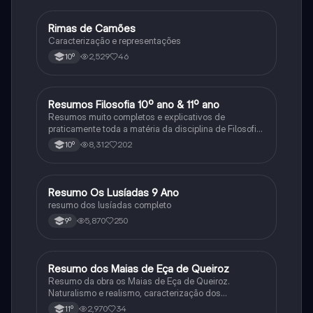
Rimas de Camões
Português
Caracterização e representações
2,529
46
10º
Resumos Filosofia 10º ano & 11º ano
Filosofia
Resumos muito completos e explicativos de
praticamente toda a matéria da disciplina de Filosofia
no ensino secundário em Portugal @mariiarafael
8,312
202
10º
Resumo Os Lusíadas 9 Ano
Português
resumo dos lusíadas completo
5,870
250
9º
Resumo dos Maias de Eça de Queiroz
Português
Resumo da obra os Maias de Eça de Queiroz.
Naturalismo e realismo, caracterização dos
personagens e contexto histórico.
2,970
34
11º