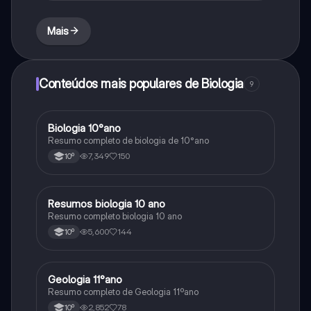
Mais
Conteúdos mais populares de Biologia
9
Biologia 10°ano
Biologia
Resumo completo de biologia de 10°ano
7,349
150
10º
Resumos biologia 10 ano
Biologia
Resumo completo biologia 10 ano
5,600
144
10º
Geologia 11°ano
Biologia
Resumo completo de Geologia 11ºano
2,852
78
10º