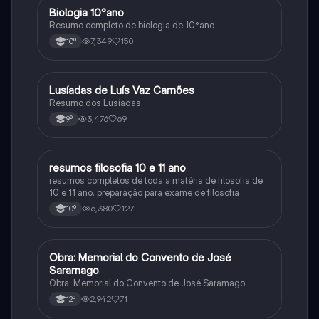
Biologia 10°ano
Biologia
Resumo completo de biologia de 10°ano
7,349
150
10º
Lusíadas de Luís Vaz Camões
Português
Resumo dos Lusíadas
3,476
69
9º
resumos filosofia 10 e 11 ano
Filosofia
resumos completos de toda a matéria de filosofia de
10 e 11 ano. preparação para exame de filosofia
6,380
127
10º
Obra: Memorial do Convento de José
Português
Saramago
Obra: Memorial do Convento de José Saramago
2,942
71
12º