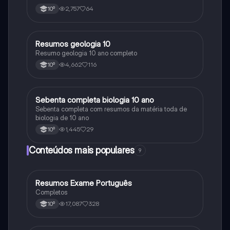
2,757
64
10º
Resumos geologia 10
Biologia
Resumo geologia 10 ano completo
4,662
116
10º
Sebenta completa biologia 10 ano
Biologia
Sebenta completa com resumos da matéria toda de
biologia de 10 ano
1,445
29
10º
Conteúdos mais populares
9
Resumos Exame Português
Português
Completos
17,087
328
10º