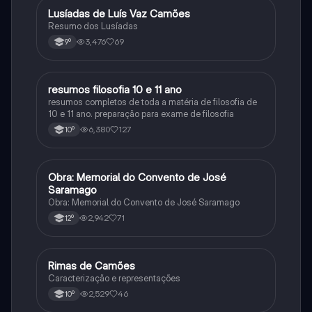
Lusíadas de Luís Vaz Camões
Português
Resumo dos Lusíadas
3,476
69
9º
resumos filosofia 10 e 11 ano
Filosofia
resumos completos de toda a matéria de filosofia de
10 e 11 ano. preparação para exame de filosofia
6,380
127
10º
Obra: Memorial do Convento de José
Português
Saramago
Obra: Memorial do Convento de José Saramago
2,942
71
12º
Rimas de Camões
Português
Caracterização e representações
2,529
46
10º