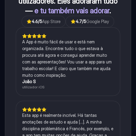
utilizadores. Eles adoraram tudo
—
e tu também vais adorar
.
4.6
/5
App Store
4.7
/5
Google Play
A App é muito fácil de usar e está nem
organizada. Encontrei tudo o que estava à
procura até agora e consegui aprender muito
com as apresentações! Vou usar a app para um
trabalho escolar! E claro que também me ajuda
muito como inspiração.
João S
utilizador iOS
Esta app é realmente incrível. Há tantas
anotações de estudo e ajuda [...]. A minha
disciplina problemática é Francês, por exemplo, e
a app tem muitas opções de ajuda. Graças a