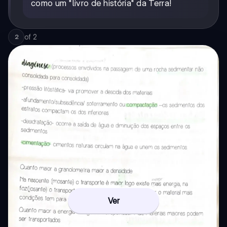
como um "livro de história" da Terra!
of
2
2
Ver