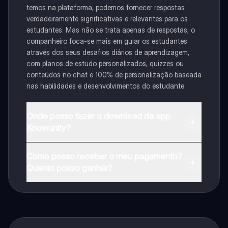
temos na plataforma, podemos fornecer respostas
verdadeiramente significativas e relevantes para os
estudantes. Mas não se trata apenas de respostas, o
companheiro foca-se mais em guiar os estudantes
através dos seus desafios diários de aprendizagem,
com planos de estudo personalizados, quizzes ou
conteúdos no chat e 100% de personalização baseada
nas habilidades e desenvolvimentos do estudante.
Onde posso fazer o download da app
Knowunity?
Pode descarregar a aplicação na Google Play Store e
Como posso receber o meu pagamento?
na Apple App Store.
Quanto posso ganhar?
Sim, tem acesso gratuito ao conteúdo da aplicação e
ao nosso companheiro de IA. Para desbloquear
determinadas funcionalidades da aplicação, pode
adquirir o Knowunity Pro.