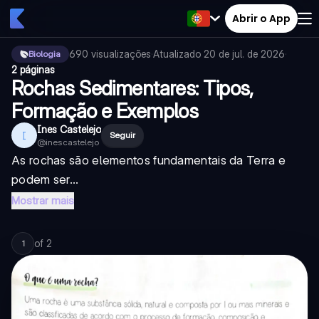
Abrir o App
690
visualizações
·
Atualizado
20 de jul. de 2026
·
Biologia
2 páginas
Rochas Sedimentares: Tipos,
Formação e Exemplos
Ines Castelejo
I
Seguir
@
inescastelejo
As rochas são elementos fundamentais da Terra e
podem ser...
Mostrar mais
of
2
1