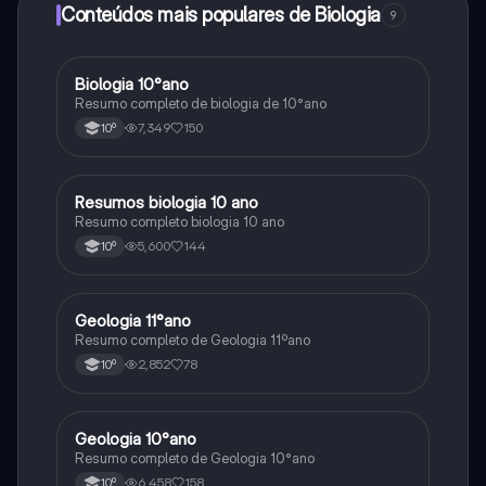
Conteúdos mais populares de Biologia
9
Biologia 10°ano
Biologia
Resumo completo de biologia de 10°ano
7,349
150
10º
Resumos biologia 10 ano
Biologia
Resumo completo biologia 10 ano
5,600
144
10º
Geologia 11°ano
Biologia
Resumo completo de Geologia 11ºano
2,852
78
10º
Geologia 10°ano
Biologia
Resumo completo de Geologia 10°ano
6,458
158
10º