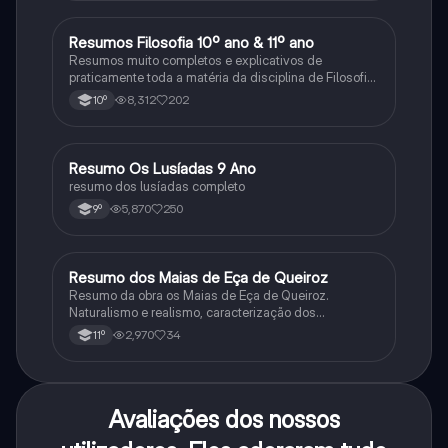
Resumos Filosofia 10º ano & 11º ano
Filosofia
Resumos muito completos e explicativos de
praticamente toda a matéria da disciplina de Filosofia
no ensino secundário em Portugal @mariiarafael
8,312
202
10º
Resumo Os Lusíadas 9 Ano
Português
resumo dos lusíadas completo
5,870
250
9º
Resumo dos Maias de Eça de Queiroz
Português
Resumo da obra os Maias de Eça de Queiroz.
Naturalismo e realismo, caracterização dos
personagens e contexto histórico.
2,970
34
11º
Avaliações dos nossos