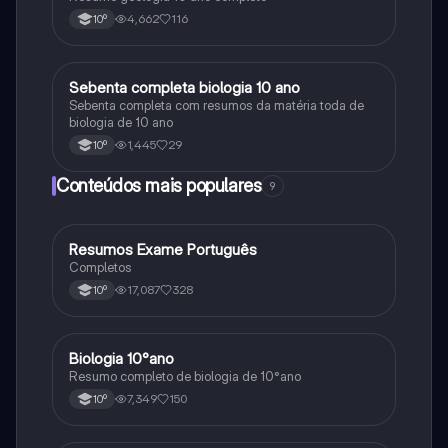
4,662
116
10º
Sebenta completa biologia 10 ano
Biologia
Sebenta completa com resumos da matéria toda de
biologia de 10 ano
1,445
29
10º
Conteúdos mais populares
9
Resumos Exame Português
Português
Completos
17,087
328
10º
Biologia 10°ano
Biologia
Resumo completo de biologia de 10°ano
7,349
150
10º