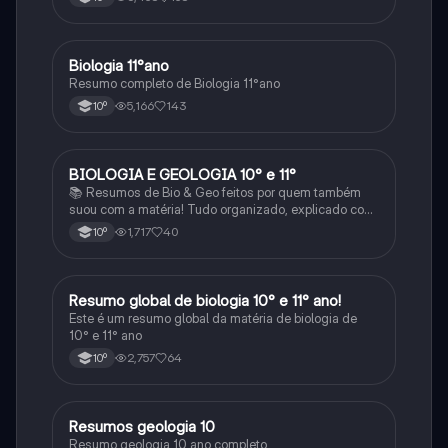
Biologia 11°ano
Biologia
Resumo completo de Biologia 11°ano
5,166
143
10º
BIOLOGIA E GEOLOGIA 10° e 11°
Biologia
📚 Resumos de Bio & Geo feitos por quem também
suou com a matéria! Tudo organizado, explicado com
clareza e cheio de esquemas que ajudam mesmo a
1,717
40
10º
perceber. Para estudar sem stress e com mais
sucesso! 🌱🌍✨
Resumo global de biologia 10° e 11° ano!
Biologia
Este é um resumo global da matéria de biologia de
10° e 11° ano
2,757
64
10º
Resumos geologia 10
Biologia
Resumo geologia 10 ano completo