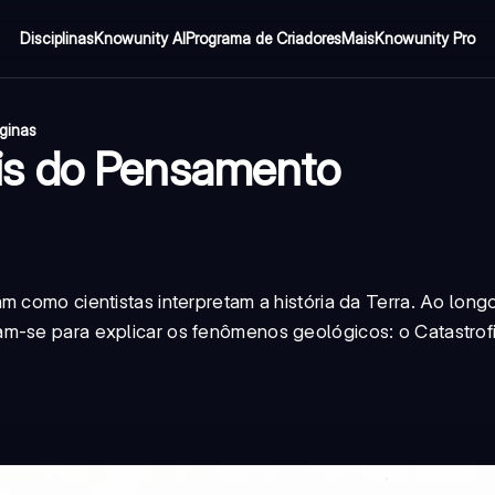
Disciplinas
Knowunity AI
Programa de Criadores
Mais
Knowunity Pro
ginas
is do Pensamento
m como cientistas interpretam a história da Terra. Ao lon
am-se para explicar os fenômenos geológicos: o Catastrof