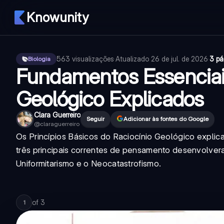
Knowunity
563
visualizações
·
Atualizado
26 de jul. de 2026
·
3 pá
Biologia
Fundamentos Essencia
Geológico Explicados
Clara Guerreiro
Seguir
Adicionar às fontes do Google
@
claraguerreiro
Os Princípios Básicos do Raciocínio Geológico explica
três principais correntes de pensamento desenvolver
Uniformitarismo e o Neocatastrofismo.
of
3
1