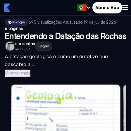
Abrir o App
693
visualizações
·
Atualizado
19 de jul. de 2026
·
Biologia
6 páginas
Entendendo a Datação das Rochas
rita santos
Seguir
@
ritavol6
A datação geológica é como um detetive que
descobre a...
Mostrar mais