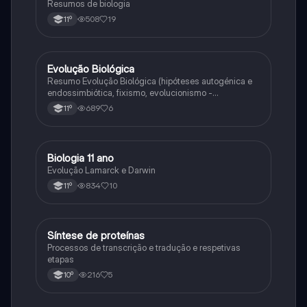
Resumos de biologia
508
19
11º
Evolução Biológica
Biologia
Resumo Evolução Biológica (hipóteses autogénica e
endossimbiótica, fixismo, evolucionismo -
argumentos, lamarckismo, darwinismo,
689
6
11º
neodarwinismo)
Biologia 11 ano
Biologia
Evolução Lamarck e Darwin
834
10
11º
Síntese de proteínas
Biologia
Processos de transcrição e tradução e respetivas
etapas
216
5
10º