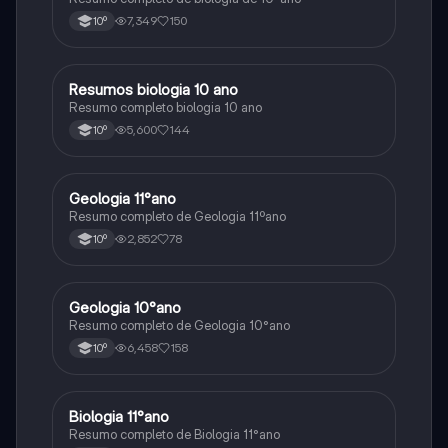
7,349
150
10º
Resumos biologia 10 ano
Biologia
Resumo completo biologia 10 ano
5,600
144
10º
Geologia 11°ano
Biologia
Resumo completo de Geologia 11ºano
2,852
78
10º
Geologia 10°ano
Biologia
Resumo completo de Geologia 10°ano
6,458
158
10º
Biologia 11°ano
Biologia
Resumo completo de Biologia 11°ano