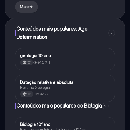
Mais
Conteúdos mais populares: Age
2
Determination
geologia 10 ano
Biologia
442
11
10º
Datação relativa e absoluta
Biologia
Resumo Geologia
694
7
10º
Conteúdos mais populares de Biologia
9
Biologia 10°ano
Biologia
Resumo completo de biologia de 10°ano