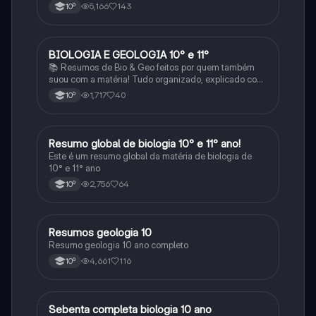
5,166
143
10º
BIOLOGIA E GEOLOGIA 10° e 11°
Biologia
📚 Resumos de Bio & Geo feitos por quem também
suou com a matéria! Tudo organizado, explicado com
clareza e cheio de esquemas que ajudam mesmo a
1,717
40
10º
perceber. Para estudar sem stress e com mais
sucesso! 🌱🌍✨
Resumo global de biologia 10° e 11° ano!
Biologia
Este é um resumo global da matéria de biologia de
10° e 11° ano
2,756
64
10º
Resumos geologia 10
Biologia
Resumo geologia 10 ano completo
4,661
116
10º
Sebenta completa biologia 10 ano
Biologia