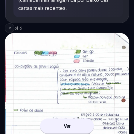
cartas mais recentes.
of
6
2
Ver