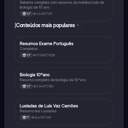
Sebenta completa com resumos da matéria toda de
biologia de 10 ano
1,445
29
10º
Conteúdos mais populares
9
Resumos Exame Português
Português
Completos
17,081
328
10º
Biologia 10°ano
Biologia
Resumo completo de biologia de 10°ano
7,349
150
10º
Lusíadas de Luís Vaz Camões
Português
Resumo dos Lusíadas
3,476
69
9º