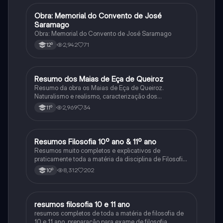
Obra: Memorial do Convento de José
Português
Saramago
Obra: Memorial do Convento de José Saramago
2,942
71
12º
Resumo dos Maias de Eça de Queiroz
Português
Resumo da obra os Maias de Eça de Queiroz.
Naturalismo e realismo, caracterização dos
personagens e contexto histórico.
2,969
34
11º
Resumos Filosofia 10º ano & 11º ano
Filosofia
Resumos muito completos e explicativos de
praticamente toda a matéria da disciplina de Filosofia
no ensino secundário em Portugal @mariiarafael
8,312
202
10º
resumos filosofia 10 e 11 ano
Filosofia
resumos completos de toda a matéria de filosofia de
10 e 11 ano. preparação para exame de filosofia