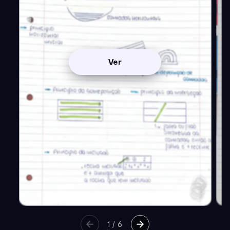
Ver
1
/
6