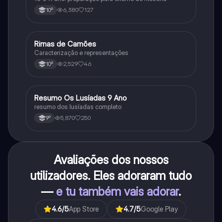
6,380
127
10º
Rimas de Camões
Português
Caracterização e representações
2,529
46
10º
Resumo Os Lusíadas 9 Ano
Português
resumo dos lusíadas completo
5,870
250
9º
Avaliações dos nossos
utilizadores. Eles adoraram tudo
—
e tu também vais adorar
.
4.6
/5
App Store
4.7
/5
Google Play