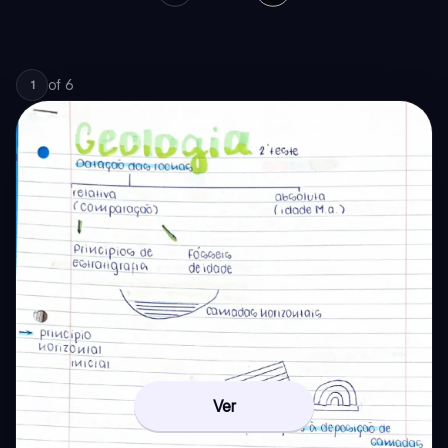
of
6
1
Ver