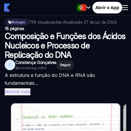
Abrir o App
798
visualizações
·
Atualizado
27 de jul. de 2026
·
Biologia
18 páginas
Composição e Funções dos Ácidos
Nucleicos e Processo de
Replicação do DNA
Constança Gonçalves
C
Seguir
@
constanag_ci8nk
A estrutura e função do DNA e RNA são
fundamentais...
Mostrar mais