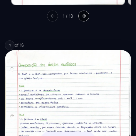
1
/
18
of
18
1