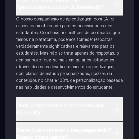
Aprendizagem com IA da Knowunity?
O nosso companheiro de aprendizagem com IA foi
especificamente criado para as necessidades dos
estudantes. Com base nos milhões de conteúdos que
temos na plataforma, podemos fornecer respostas
verdadeiramente significativas e relevantes para os
estudantes. Mas não se trata apenas de respostas, o
companheiro foca-se mais em guiar os estudantes
através dos seus desafios diários de aprendizagem,
com planos de estudo personalizados, quizzes ou
conteúdos no chat e 100% de personalização baseada
nas habilidades e desenvolvimentos do estudante.
Onde posso fazer o download da app
Knowunity?
Pode descarregar a aplicação na Google Play Store e
Como posso receber o meu pagamento?
na Apple App Store.
Quanto posso ganhar?