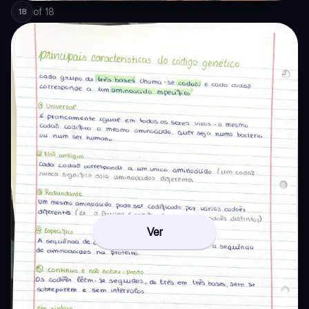
of
18
18
Ver