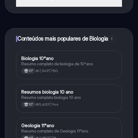
Sim, tem acesso gratuito ao conteúdo da aplicação e
ao nosso companheiro de IA. Para desbloquear
determinadas funcionalidades da aplicação, pode
adquirir o Knowunity Pro.
Conteúdos mais populares de Biologia
9
Biologia 10°ano
Biologia
Resumo completo de biologia de 10°ano
7,349
150
10º
Resumos biologia 10 ano
Biologia
Resumo completo biologia 10 ano
5,600
144
10º
Geologia 11°ano
Biologia
Resumo completo de Geologia 11ºano
2,852
78