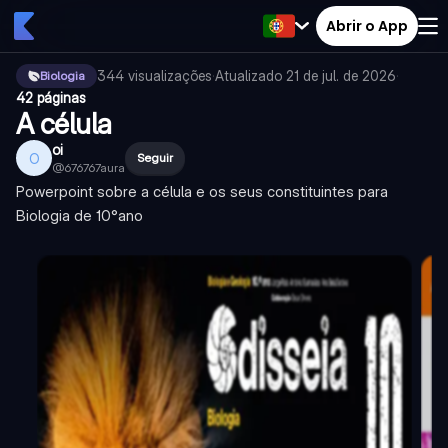
Abrir o App
344
visualizações
·
Atualizado
21 de jul. de 2026
·
Biologia
42 páginas
A célula
oi
O
Seguir
@
676767aura
Powerpoint sobre a célula e os seus constituintes para
Biologia de 10°ano