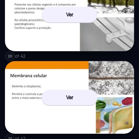
Ver
of
42
20
Ver
of
42
21