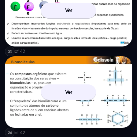
Ver
of
42
25
Ver
of
42
26