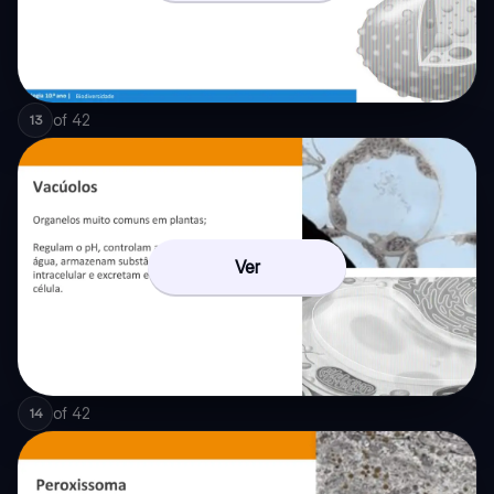
of
42
13
Ver
of
42
14