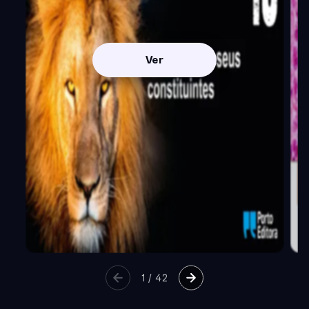
Ver
1
/
42