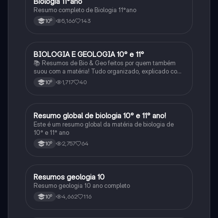
Biologia 11°ano
Biologia
Resumo completo de Biologia 11°ano
5,166
143
10º
BIOLOGIA E GEOLOGIA 10° e 11°
Biologia
📚 Resumos de Bio & Geo feitos por quem também
suou com a matéria! Tudo organizado, explicado com
clareza e cheio de esquemas que ajudam mesmo a
1,717
40
10º
perceber. Para estudar sem stress e com mais
sucesso! 🌱🌍✨
Resumo global de biologia 10° e 11° ano!
Biologia
Este é um resumo global da matéria de biologia de
10° e 11° ano
2,757
64
10º
Resumos geologia 10
Biologia
Resumo geologia 10 ano completo
4,662
116
10º