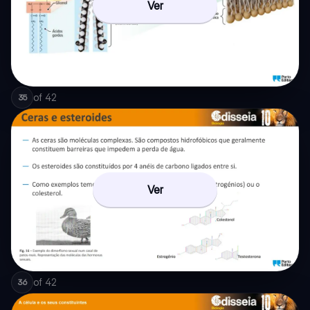
Ver
of
42
35
Ver
of
42
36