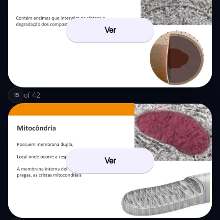
Ver
of
42
15
Ver