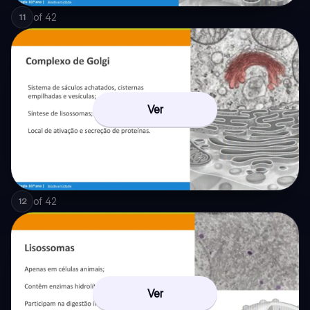
of
42
11
Ver
of
42
12
Ver