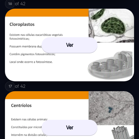
of
42
16
Ver
of
42
17
Ver