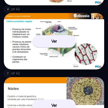
of
42
6
Ver
of
42
7
Ver