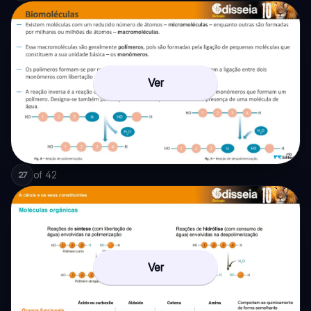
Ver
of
42
27
Ver