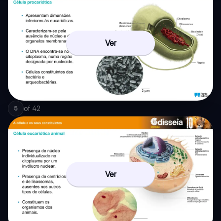
Ver
of
42
5
Ver