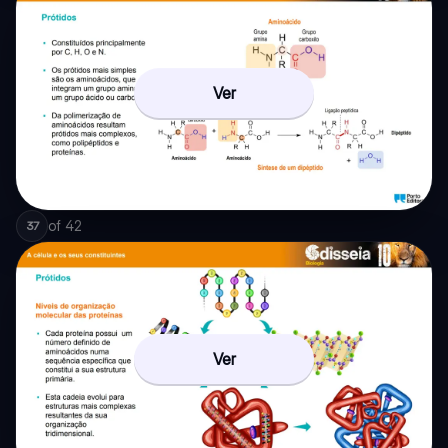
Ver
of
42
37
Ver