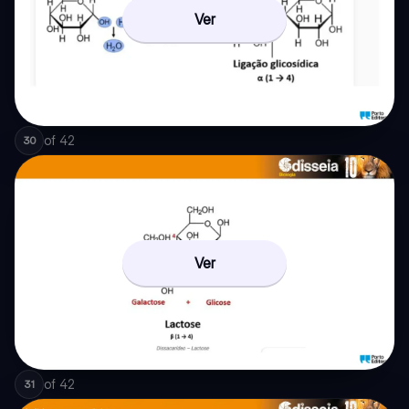
Ver
of
42
30
Ver
of
42
31