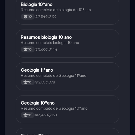
Biologia 10°ano
Biologia
Resumo completo de biologia de 10°ano
7,349
150
10º
Resumos biologia 10 ano
Biologia
Resumo completo biologia 10 ano
5,600
144
10º
Geologia 11°ano
Biologia
Resumo completo de Geologia 11ºano
2,853
78
10º
Geologia 10°ano
Biologia
Resumo completo de Geologia 10°ano
6,458
158
10º