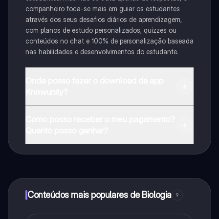
companheiro foca-se mais em guiar os estudantes
através dos seus desafios diários de aprendizagem,
com planos de estudo personalizados, quizzes ou
conteúdos no chat e 100% de personalização baseada
nas habilidades e desenvolvimentos do estudante.
Onde posso fazer o download da app
Knowunity?
Pode descarregar a aplicação na Google Play Store e
Como posso receber o meu pagamento?
na Apple App Store.
Quanto posso ganhar?
Sim, tem acesso gratuito ao conteúdo da aplicação e
ao nosso companheiro de IA. Para desbloquear
determinadas funcionalidades da aplicação, pode
adquirir o Knowunity Pro.
Conteúdos mais populares de Biologia
9