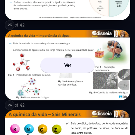
of
42
23
Ver
of
42
24