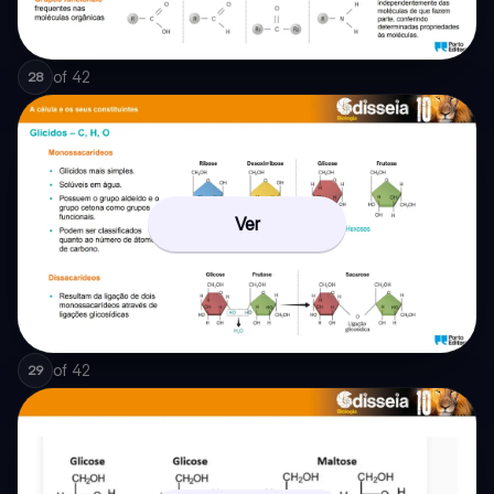
of
42
28
Ver
of
42
29