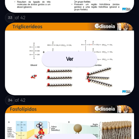
of
42
33
Ver
of
42
34