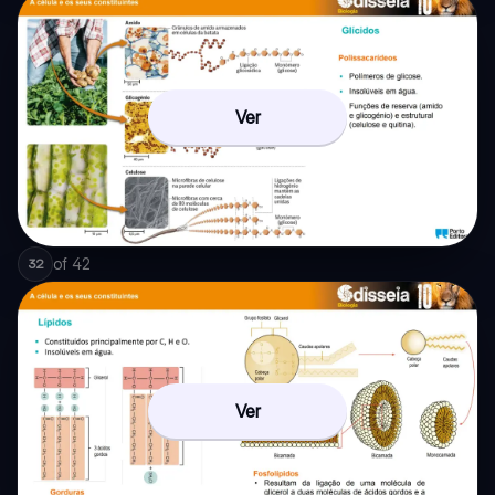
Ver
of
42
32
Ver