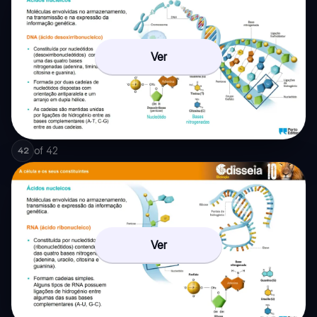
Ver
of
42
42
Ver