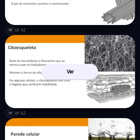
of
42
18
Ver
of
42
19