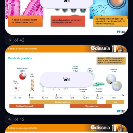
Ver
of
42
3
Ver
of
42
4