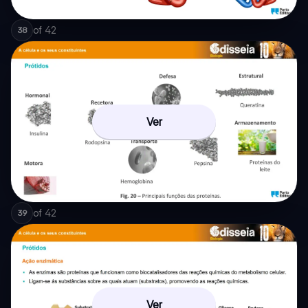
of
42
38
Ver
of
42
39
Ver