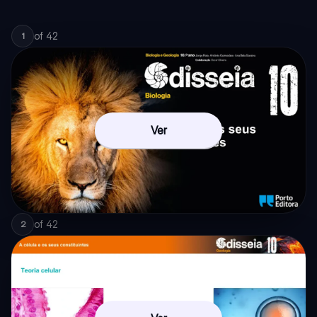
of
42
1
Ver
of
42
2