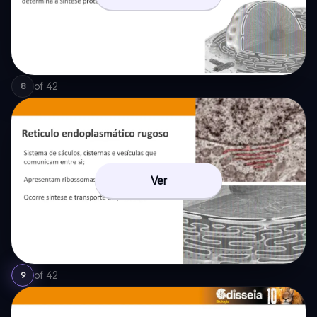
of
42
8
Ver
of
42
9