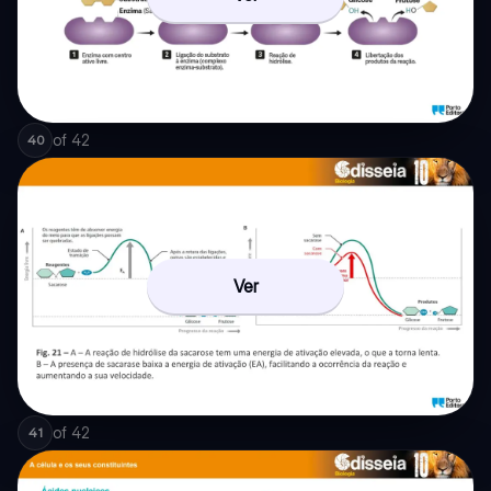
of
42
40
Ver
of
42
41