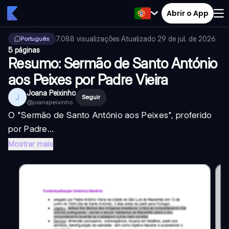
Abrir o App
7.088
visualizações
·
Atualizado
29 de jul. de 2026
·
Português
5 páginas
Resumo: Sermão de Santo António
aos Peixes por Padre Vieira
Joana Peixinho
J
Seguir
@
joanapeixinho
O "Sermão de Santo António aos Peixes", proferido
por Padre...
Mostrar mais