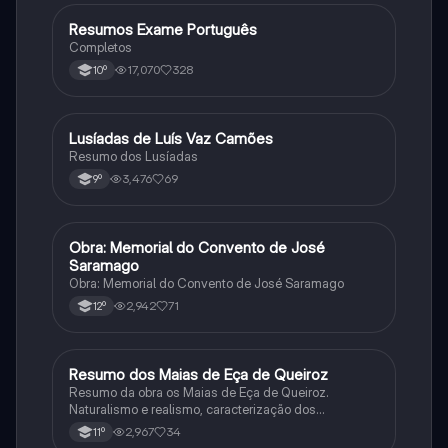
Resumos Exame Português
Português
Completos
17,070
328
10º
Lusíadas de Luís Vaz Camões
Português
Resumo dos Lusíadas
3,476
69
9º
Obra: Memorial do Convento de José
Português
Saramago
Obra: Memorial do Convento de José Saramago
2,942
71
12º
Resumo dos Maias de Eça de Queiroz
Português
Resumo da obra os Maias de Eça de Queiroz.
Naturalismo e realismo, caracterização dos
personagens e contexto histórico.
2,967
34
11º