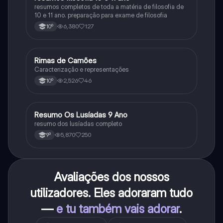
resumos completos de toda a matéria de filosofia de
10 e 11 ano. preparação para exame de filosofia
6,380
127
10º
Rimas de Camões
Português
Caracterização e representações
2,526
46
10º
Resumo Os Lusíadas 9 Ano
Português
resumo dos lusíadas completo
5,870
250
9º
Avaliações dos nossos
utilizadores. Eles adoraram tudo
—
e tu também vais adorar
.