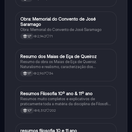
Obra: Memorial do Convento de José
Português
Saramago
Obra: Memorial do Convento de José Saramago
2,942
71
12º
Resumo dos Maias de Eça de Queiroz
Português
Resumo da obra os Maias de Eça de Queiroz.
Naturalismo e realismo, caracterização dos
personagens e contexto histórico.
2,967
34
11º
Resumos Filosofia 10º ano & 11º ano
Filosofia
Resumos muito completos e explicativos de
praticamente toda a matéria da disciplina de Filosofia
no ensino secundário em Portugal @mariiarafael
8,312
202
10º
resumos filosofia 10 e 11 ano
Filosofia