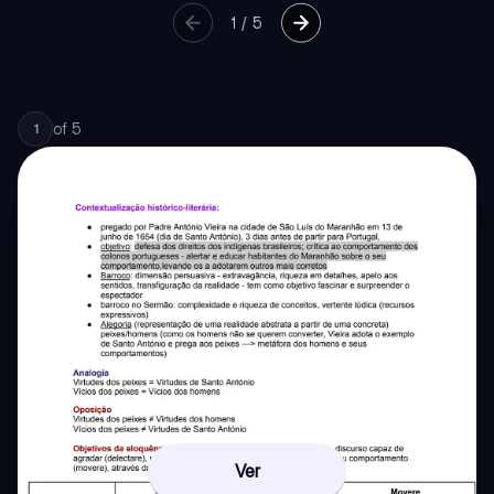
1
/
5
of
5
1
Ver