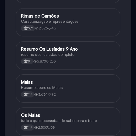
Rimas de Camões
Português
Caracterização e representações
2,526
46
10º
Resumo Os Lusíadas 9 Ano
Português
resumo dos lusíadas completo
5,870
250
9º
Maias
Português
Resumo sobre os Maias
3,634
92
11º
Os Maias
Português
tudo o que necessitas de saber para o teste
2,500
59
11º