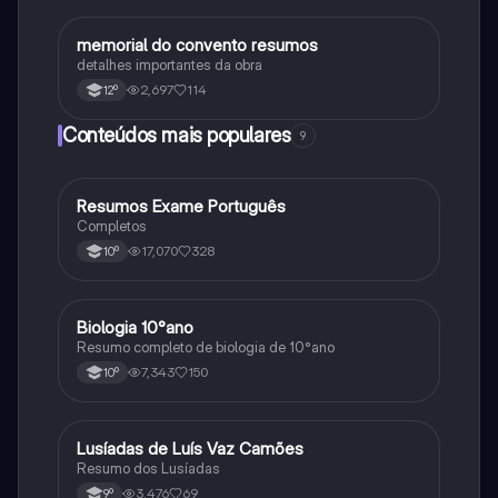
memorial do convento resumos
Português
detalhes importantes da obra
2,697
114
12º
Conteúdos mais populares
9
Resumos Exame Português
Português
Completos
17,070
328
10º
Biologia 10°ano
Biologia
Resumo completo de biologia de 10°ano
7,343
150
10º
Lusíadas de Luís Vaz Camões
Português
Resumo dos Lusíadas
3,476
69
9º