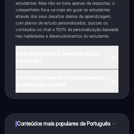
estudantes. Mas não se trata apenas de respostas, o
companheiro foca-se mais em guiar os estudantes
através dos seus desafios diários de aprendizagem,
com planos de estudo personalizados, quizzes ou
conteúdos no chat e 100% de personalização baseada
nas habilidades e desenvolvimentos do estudante.
Onde posso fazer o download da app
Knowunity?
Pode descarregar a aplicação na Google Play Store e
Como posso receber o meu pagamento?
na Apple App Store.
Quanto posso ganhar?
Sim, tem acesso gratuito ao conteúdo da aplicação e
ao nosso companheiro de IA. Para desbloquear
determinadas funcionalidades da aplicação, pode
adquirir o Knowunity Pro.
Conteúdos mais populares de Português
9