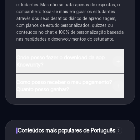
estudantes. Mas não se trata apenas de respostas, o
companheiro foca-se mais em guiar os estudantes
através dos seus desafios diários de aprendizagem,
com planos de estudo personalizados, quizzes ou
conteúdos no chat e 100% de personalização baseada
nas habilidades e desenvolvimentos do estudante.
Onde posso fazer o download da app
Knowunity?
Pode descarregar a aplicação na Google Play Store e
Como posso receber o meu pagamento?
na Apple App Store.
Quanto posso ganhar?
Sim, tem acesso gratuito ao conteúdo da aplicação e
ao nosso companheiro de IA. Para desbloquear
determinadas funcionalidades da aplicação, pode
adquirir o Knowunity Pro.
Conteúdos mais populares de Português
9