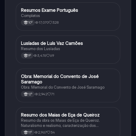
Resumos Exame Português
Português
Completos
17,070
328
10º
Lusíadas de Luís Vaz Camões
Português
Resumo dos Lusíadas
3,476
69
9º
Obra: Memorial do Convento de José
Português
Saramago
Obra: Memorial do Convento de José Saramago
2,942
71
12º
Resumo dos Maias de Eça de Queiroz
Português
Resumo da obra os Maias de Eça de Queiroz.
Naturalismo e realismo, caracterização dos
personagens e contexto histórico.
2,967
34
11º