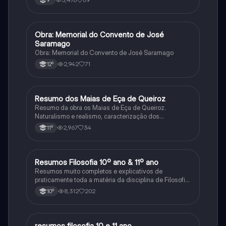
9º
Obra: Memorial do Convento de José
Português
Saramago
Obra: Memorial do Convento de José Saramago
2,942
71
12º
Resumo dos Maias de Eça de Queiroz
Português
Resumo da obra os Maias de Eça de Queiroz.
Naturalismo e realismo, caracterização dos
personagens e contexto histórico.
2,967
34
11º
Resumos Filosofia 10º ano & 11º ano
Filosofia
Resumos muito completos e explicativos de
praticamente toda a matéria da disciplina de Filosofia
no ensino secundário em Portugal @mariiarafael
8,312
202
10º
resumos filosofia 10 e 11 ano
Filosofia