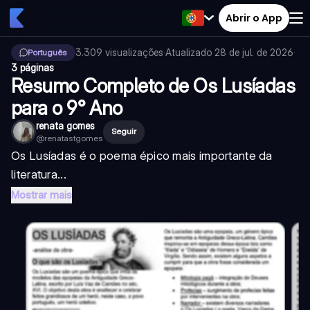
Abrir o App
3.309
visualizações
·
Atualizado
28 de jul. de 2026
·
Português
3 páginas
Resumo Completo de Os Lusíadas
para o 9° Ano
renata gomes
Seguir
@
renatastgomes
Os Lusíadas é o poema épico mais importante da
literatura...
Mostrar mais