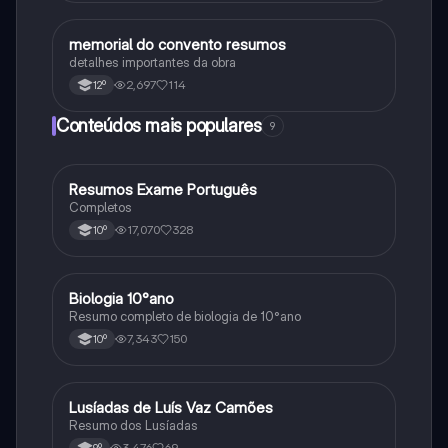
memorial do convento resumos
Português
detalhes importantes da obra
2,697
114
12º
Conteúdos mais populares
9
Resumos Exame Português
Português
Completos
17,070
328
10º
Biologia 10°ano
Biologia
Resumo completo de biologia de 10°ano
7,343
150
10º
Lusíadas de Luís Vaz Camões
Português
Resumo dos Lusíadas
3,476
69