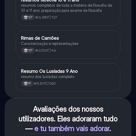
resumos completos de toda a matéria de filosofia de
10 e 11 ano. preparação para exame de filosofia
6,380
127
10º
Rimas de Camões
Português
Caracterização e representações
2,526
46
10º
Resumo Os Lusíadas 9 Ano
Português
resumo dos lusíadas completo
5,870
250
9º
Avaliações dos nossos
utilizadores. Eles adoraram tudo
—
e tu também vais adorar
.