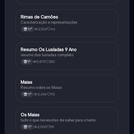
Rimas de Camões
Português
Caracterização e representações
2,526
46
10º
Resumo Os Lusíadas 9 Ano
Português
resumo dos lusíadas completo
5,870
250
9º
Maias
Português
Resumo sobre os Maias
3,634
92
11º
Os Maias
Português
tudo o que necessitas de saber para o teste
2,500
59
11º