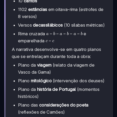
10
cantos
1102
estâncias
em oitava-rima (estrofes de
8 versos)
Versos
decassilábicos
(10 sílabas métricas)
a-
−
−
−
−
−
Rima cruzada
e
a
b
a
b
a
b
b-
c-
−
emparelhada
c
c
a-
c
b-
A narrativa desenvolve-se em quatro planos
a-
que se entrelaçam durante toda a obra:
b
Plano da
viagem
(relato da viagem de
Vasco da Gama)
Plano
mitológico
(intervenção dos deuses)
Plano da
história de Portugal
(momentos
históricos)
Plano das
considerações do poeta
(reflexões de Camões)